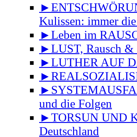
►ENTSCHWÖRUNGS
Kulissen: immer die
►Leben im RAUS
►LUST, Rausch & 
►LUTHER AUF DA
►REALSOZIALISMU
►SYSTEMAUSFALL 
und die Folgen
►TORSUN UND KU
Deutschland