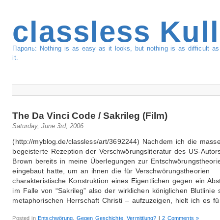
classless Kul
Пароль: Nothing is as easy as it looks, but nothing is as difficult 
it.
The Da Vinci Code / Sakrileg (Film)
Saturday, June 3rd, 2006
(http://myblog.de/classless/art/3692244) Nachdem ich die mass
begeisterte Rezeption der Verschwörungsliteratur des US-Autor
Brown bereits in meine Überlegungen zur Entschwörungstheori
eingebaut hatte, um an ihnen die für Verschwörungstheorien
charakteristische Konstruktion eines Eigentlichen gegen ein Abs
im Falle von “Sakrileg” also der wirklichen königlichen Blutlinie s
metaphorischen Herrschaft Christi – aufzuzeigen, hielt ich es fü
Posted in
Entschwörung
,
Gegen Geschichte
,
Vermittlung?
|
2 Comments »