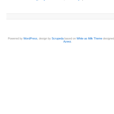
Powered by
WordPress
, design by
Scrupeda
based on
White as Milk Theme
designe
Azeez
.