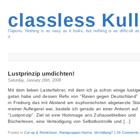
classless Kul
Пароль: Nothing is as easy as it looks, but nothing is as difficult 
it.
Lustprinzip umdichten!
Saturday, January 26th, 2008
Mit dem lieben Lasterfahrer, mit dem ich ja schon einige lustig
getan habe und dessen Refix von “Raven gegen Deutschland” 
in Freiburg das mit Abstand am euphorischsten abgetanzte Stü
meiner Auflegerei war, bastele ich gerade an einer Antwort auf
“Lustprinzip“. Ziel ist eine Hommage ans Zuhausebleiben und
Bücherlesen, eine Verteidigung von Selbstkontrolle und […]
Posted in
Cut-up & Remichsen
,
Randgruppen-Humor
,
Vermittlung?
|
36 Comments