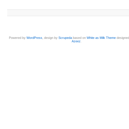
Powered by
WordPress
, design by
Scrupeda
based on
White as Milk Theme
designe
Azeez
.