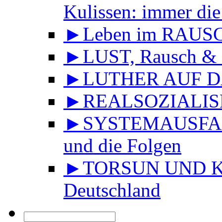
Kulissen: immer die
►Leben im RAUS
►LUST, Rausch & 
►LUTHER AUF DA
►REALSOZIALISMU
►SYSTEMAUSFALL 
und die Folgen
►TORSUN UND KU
Deutschland