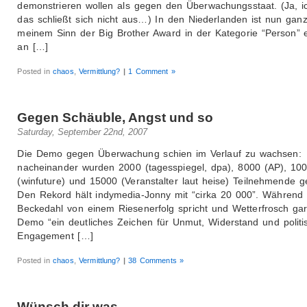
demonstrieren wollen als gegen den Überwachungsstaat. (Ja, i
das schließt sich nicht aus…) In den Niederlanden ist nun ganz
meinem Sinn der Big Brother Award in der Kategorie “Person” 
an […]
Posted in
chaos
,
Vermittlung?
|
1 Comment »
Gegen Schäuble, Angst und so
Saturday, September 22nd, 2007
Die Demo gegen Überwachung schien im Verlauf zu wachsen:
nacheinander wurden 2000 (tagesspiegel, dpa), 8000 (AP), 10
(winfuture) und 15000 (Veranstalter laut heise) Teilnehmende g
Den Rekord hält indymedia-Jonny mit “cirka 20 000”. Während
Beckedahl von einem Riesenerfolg spricht und Wetterfrosch gar
Demo “ein deutliches Zeichen für Unmut, Widerstand und polit
Engagement […]
Posted in
chaos
,
Vermittlung?
|
38 Comments »
Wünsch dir was