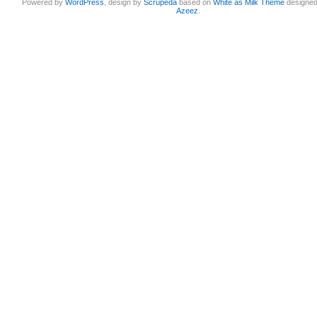
Powered by
WordPress
, design by
Scrupeda
based on
White as Milk Theme
designe
Azeez
.