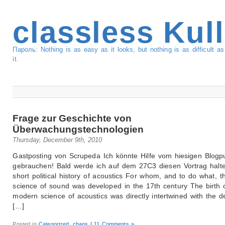
classless Kul
Пароль: Nothing is as easy as it looks, but nothing is as difficult 
it.
Frage zur Geschichte von
Überwachungstechnologien
Thursday, December 9th, 2010
Gastposting von Scrupeda Ich könnte Hilfe vom hiesigen Blogp
gebrauchen! Bald werde ich auf dem 27C3 diesen Vortrag halte
short political history of acoustics For whom, and to do what, t
science of sound was developed in the 17th century The birth 
modern science of acoustics was directly intertwined with the d
[…]
Posted in
Categorized
,
chaos
|
11 Comments »