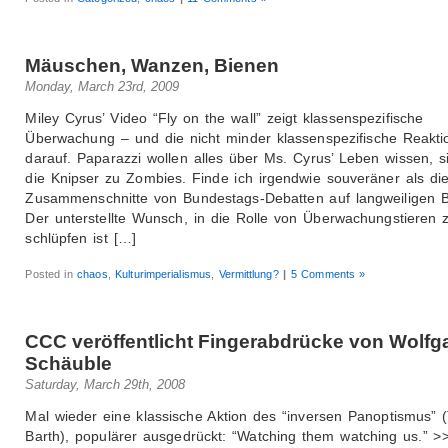
Mäuschen, Wanzen, Bienen
Monday, March 23rd, 2009
Miley Cyrus’ Video “Fly on the wall” zeigt klassenspezifische
Überwachung – und die nicht minder klassenspezifische Reakti
darauf. Paparazzi wollen alles über Ms. Cyrus’ Leben wissen, si
die Knipser zu Zombies. Finde ich irgendwie souveräner als di
Zusammenschnitte von Bundestags-Debatten auf langweiligen B
Der unterstellte Wunsch, in die Rolle von Überwachungstieren 
schlüpfen ist […]
Posted in
chaos
,
Kulturimperialismus
,
Vermittlung?
|
5 Comments »
CCC veröffentlicht Fingerabdrücke von Wolfg
Schäuble
Saturday, March 29th, 2008
Mal wieder eine klassische Aktion des “inversen Panoptismus”
Barth), populärer ausgedrückt: “Watching them watching us.” >