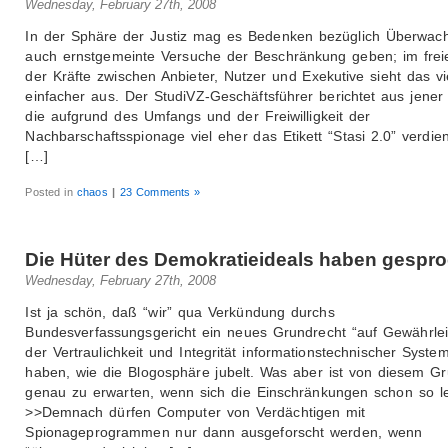
Wednesday, February 27th, 2008
In der Sphäre der Justiz mag es Bedenken bezüglich Überwac
auch ernstgemeinte Versuche der Beschränkung geben; im frei
der Kräfte zwischen Anbieter, Nutzer und Exekutive sieht das vi
einfacher aus. Der StudiVZ-Geschäftsführer berichtet aus jener 
die aufgrund des Umfangs und der Freiwilligkeit der
Nachbarschaftsspionage viel eher das Etikett “Stasi 2.0” verdien
[…]
Posted in
chaos
|
23 Comments »
Die Hüter des Demokratieideals haben gespr
Wednesday, February 27th, 2008
Ist ja schön, daß “wir” qua Verkündung durchs
Bundesverfassungsgericht ein neues Grundrecht “auf Gewährle
der Vertraulichkeit und Integrität informationstechnischer Syste
haben, wie die Blogosphäre jubelt. Was aber ist von diesem G
genau zu erwarten, wenn sich die Einschränkungen schon so l
>>Demnach dürfen Computer von Verdächtigen mit
Spionageprogrammen nur dann ausgeforscht werden, wenn