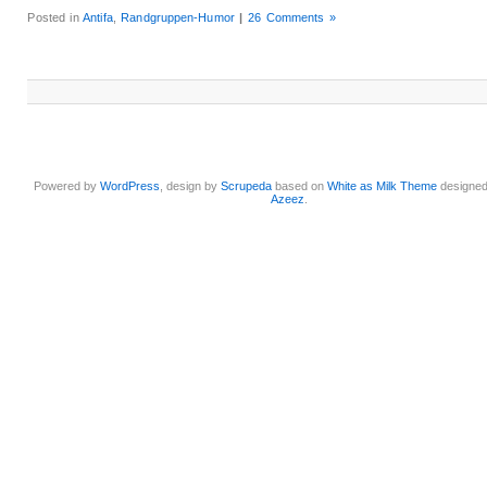
Posted in
Antifa
,
Randgruppen-Humor
|
26 Comments »
Powered by
WordPress
, design by
Scrupeda
based on
White as Milk Theme
designe
Azeez
.