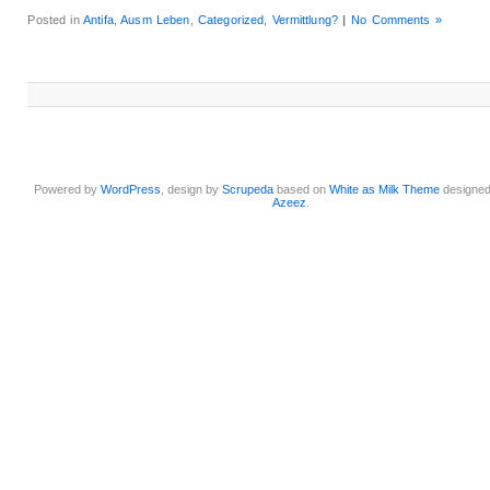
Posted in
Antifa
,
Ausm Leben
,
Categorized
,
Vermittlung?
|
No Comments »
Powered by
WordPress
, design by
Scrupeda
based on
White as Milk Theme
designe
Azeez
.