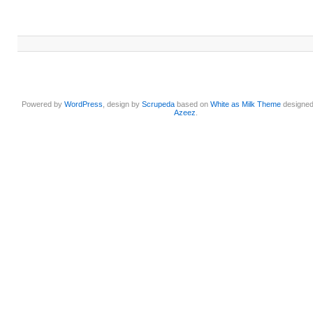
Powered by
WordPress
, design by
Scrupeda
based on
White as Milk Theme
designe
Azeez
.