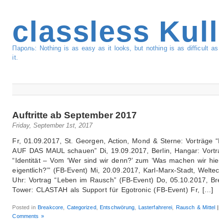
classless Kul
Пароль: Nothing is as easy as it looks, but nothing is as difficult 
it.
Auftritte ab September 2017
Friday, September 1st, 2017
Fr, 01.09.2017, St. Georgen, Action, Mond & Sterne: Vorträge
AUF DAS MAUL schauen” Di, 19.09.2017, Berlin, Hangar: Vortr
“Identität – Vom ‘Wer sind wir denn?’ zum ‘Was machen wir hie
eigentlich?’” (FB-Event) Mi, 20.09.2017, Karl-Marx-Stadt, Welte
Uhr: Vortrag “Leben im Rausch” (FB-Event) Do, 05.10.2017, B
Tower: CLASTAH als Support für Egotronic (FB-Event) Fr, […]
Posted in
Breakcore
,
Categorized
,
Entschwörung
,
Lasterfahrerei
,
Rausch & Mittel
|
Comments »