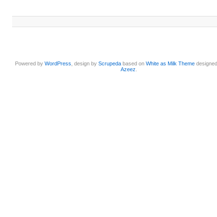
Powered by
WordPress
, design by
Scrupeda
based on
White as Milk Theme
designe
Azeez
.