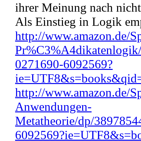
ihrer Meinung nach nicht
Als Einstieg in Logik emp
http://www.amazon.de/S
Pr%C3%A4dikatenlogik/
0271690-6092569?
ie=UTF8&s=books&qid
http://www.amazon.de/S
Anwendungen-
Metatheorie/dp/3897854
6092569?ie=UTF8&s=bo