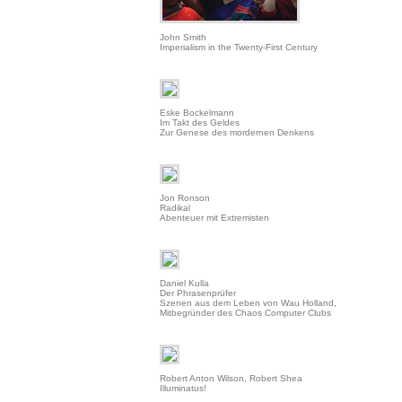
John Smith
Imperialism in the Twenty-First Century
Eske Bockelmann
Im Takt des Geldes
Zur Genese des mordernen Denkens
Jon Ronson
Radikal
Abenteuer mit Extremisten
Daniel Kulla
Der Phrasenprüfer
Szenen aus dem Leben von Wau Holland,
Mitbegründer des Chaos Computer Clubs
Robert Anton Wilson, Robert Shea
Illuminatus!