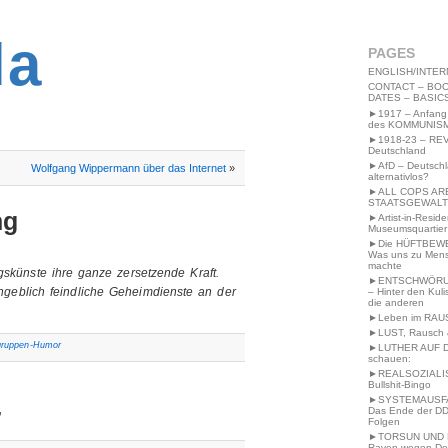
2MWW4N64EB9P
la
PAGES
ENGLISH/INTER
CONTACT – BOO
DATES – BASIC
►1917 – Anfang
des KOMMUNIS
►1918-23 – RE
Deutschland
►AfD – Deutsch
Wolfgang Wippermann über das Internet
»
alternativlos?
►ALL COPS AR
STAATSGEWALT
ng
►Artist-in-Resid
Museumsquartier
►Die HÜFTBEW
Was uns zu Men
machte
ngskünste ihre ganze zersetzende Kraft.
►ENTSCHWÖRU
ngeblich feindliche Geheimdienste an der
– Hinter den Kuli
die anderen
►Leben im RAU
►LUST, Rausch &
ruppen-Humor
►LUTHER AUF 
schauen:
►REALSOZIALI
Bullshit-Bingo
►SYSTEMAUSFAL
Das Ende der DD
”
Folgen
►TORSUN UND 
Raven wegen De