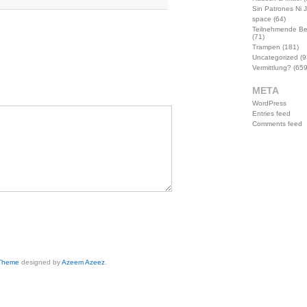
Sin Patrones Ni 
space
(64)
Teilnehmende B
(71)
Trampen
(181)
Uncategorized
(9
Vermittlung?
(659
META
WordPress
Entries feed
Comments feed
 Theme
designed by
Azeem Azeez
.