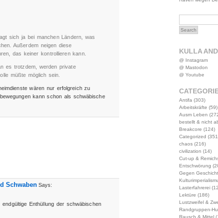
ragt sich ja bei manchen Ländern, was
chen. Außerdem neigen diese
KULLA AN
ren, das keiner kontrollieren kann.
@ Instagram
n es trotzdem, werden private
@ Mastodon
@ Youtube
lle müßte möglich sein.
eimdienste wären nur erfolgreich zu
CATEGORI
isbewegungen kann schon als schwäbische
Antifa
(303)
Arbeitskräfte
(59)
Ausm Leben
(27
bestellt & nicht 
Breakcore
(124)
Categorized
(351
chaos
(216)
civilization
(14)
Cut-up & Remich
Entschwörung
(2
Gegen Geschich
Kulturimperialism
ind Schwaben
Says:
Lasterfahrerei
(12
Lektüre
(186)
Lustzweifel & Zwe
e endgültige Enthüllung der schwäbischen
Randgruppen-Hu
Rausch & Mittel
(