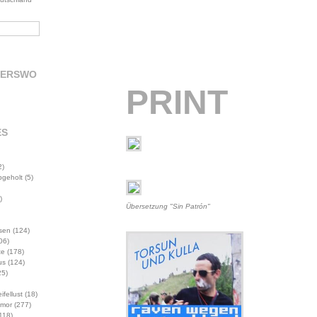
DERSWO
PRINT
ES
2)
abgeholt
(5)
)
Übersetzung "Sin Patrón"
sen
(124)
06)
te
(178)
us
(124)
5)
ifellust
(18)
mor
(277)
118)