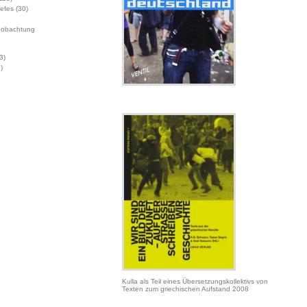
Jefes
(30)
eobachtung
3)
)
Kulla als Teil eines Übersetzungskollektivs von
Texten zum griechischen Aufstand 2008