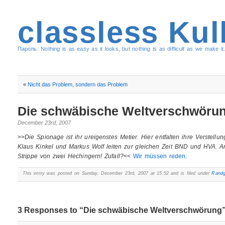
classless Kul
Пароль: Nothing is as easy as it looks, but nothing is as difficult as we make it.
«
Nicht das Problem, sondern das Problem
Die schwäbische Weltverschwöru
December 23rd, 2007
>>
Die Spionage ist ihr ureigenstes Metier. Hier entfalten ihre Verstellu
Klaus Kinkel und Markus Wolf leiten zur gleichen Zeit BND und HVA. A
Strippe von zwei Hechingern! Zufall?
<<
Wir müssen reden.
This entry was posted on Sunday, December 23rd, 2007 at 15:52 and is filed under
Randg
3 Responses to “Die schwäbische Weltverschwörung