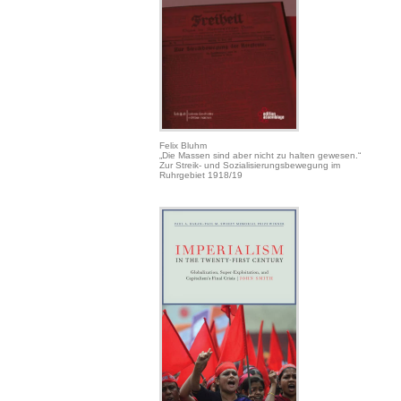
Felix Bluhm
„Die Massen sind aber nicht zu halten gewesen.“
Zur Streik- und Sozialisierungsbewegung im
Ruhrgebiet 1918/19