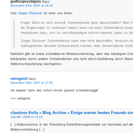
godforgivesbigots
Says:
December 23rd, 2007 at 18:25
Und
Jürgen Elsässer
ist einer von ihnen:
Frage: Wäre es nicht sinnvoll, Geheimdienste ganz abzuschaffen? Man f
die Regierungen zu verbergen haben, wenn sie einen Geheimdienst brau
Institutionen dazu, sich zu verselbständigen und ein eigenes Leben zu füh
Jürgen Elsässer: Geheimdienste kann man nicht abschaffen. Versucht ma
Auftragnehmer dieselbe Schmutzarbeit machen. Aber demokratische Kontro
Natürlich gibt es keine schwäbische Weltverschwörung, aber das Ideologem Geh
bekämpfen durch andere Geheimdienste und nicht durch Aufklärung durch Bas
Weltverschwurbelung durchgehen.
neingeist
Says:
December 29th, 2007 at 17:55
mir badner hänn des schon immer gwisst! schwobesäggl!
+++ neingeist
classless Kulla » Blog Archive » Einige meiner besten Freunde s
July 8th, 2008 at 13:14
[…] Antisuevismus in der Kreuzberg-Gentrifizierungsdebatte sei nochmals auf di
Weltverschwörung […]