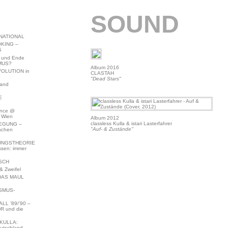
SOUND
NATIONAL
KING –
S
 und Ende
MUS?
Album 2016
VOLUTION in
CLASTAH
"Dead Stars"
land
E
ence @
 Wien
Album 2012
classless Kulla & istari Lasterfahrer
EGUNG –
"Auf- & Zustände"
schen
NGSTHEORIE
ssen: immer
SCH
 Zweifel
DAS MAUL
SMUS-
L ’89/’90 –
R und die
KULLA:
utschland