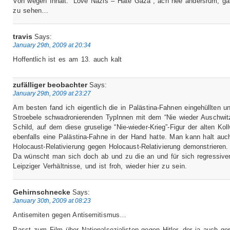
Von wegen Inhalt: “Love Nazis – Hate Gaza”, ach nee andersrum, ga
zu sehen…
travis
Says:
January 29th, 2009 at 20:34
Hoffentlich ist es am 13. auch kalt
zufälliger beobachter
Says:
January 29th, 2009 at 23:27
Am besten fand ich eigentlich die in Palästina-Fahnen eingehüllten u
Stroebele schwadronierenden TypInnen mit dem “Nie wieder Auschwitz
Schild, auf dem diese gruselige “Nie-wieder-Krieg”-Figur der alten Koll
ebenfalls eine Palästina-Fahne in der Hand hatte. Man kann halt auc
Holocaust-Relativierung gegen Holocaust-Relativierung demonstrieren.
Da wünscht man sich doch ab und zu die an und für sich regressive
Leipziger Verhältnisse, und ist froh, wieder hier zu sein.
Gehirnschnecke
Says:
January 30th, 2009 at 08:23
Antisemiten gegen Antisemitismus…
Passt zum Film über Nationalsozialisten gegen Hitler, der ja auch ger