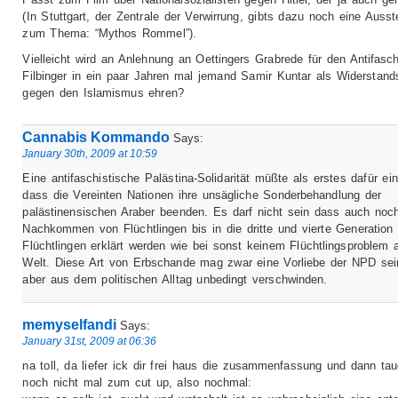
(In Stuttgart, der Zentrale der Verwirrung, gibts dazu noch eine Ausst
zum Thema: “Mythos Rommel”).
Vielleicht wird an Anlehnung an Oettingers Grabrede für den Antifasch
Filbinger in ein paar Jahren mal jemand Samir Kuntar als Widerstan
gegen den Islamismus ehren?
Cannabis Kommando
Says:
January 30th, 2009 at 10:59
Eine antifaschistische Palästina-Solidarität müßte als erstes dafür ein
dass die Vereinten Nationen ihre unsägliche Sonderbehandlung der
palästinensischen Araber beenden. Es darf nicht sein dass auch noc
Nachkommen von Flüchtlingen bis in die dritte und vierte Generation
Flüchtlingen erklärt werden wie bei sonst keinem Flüchtlingsproblem 
Welt. Diese Art von Erbschande mag zwar eine Vorliebe der NPD se
aber aus dem politischen Alltag unbedingt verschwinden.
memyselfandi
Says:
January 31st, 2009 at 06:36
na toll, da liefer ick dir frei haus die zusammenfassung und dann tau
noch nicht mal zum cut up, also nochmal: