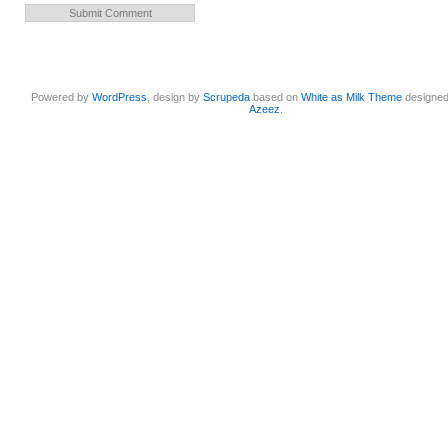
Powered by
WordPress
, design by
Scrupeda
based on
White as Milk Theme
designe
Azeez
.