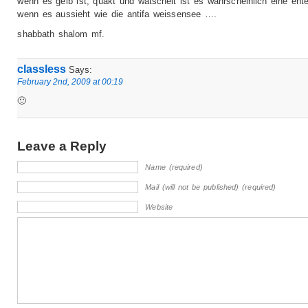
wenn es gelb ist, quakt und watschelt ist es wahrscheinlich eine ente
wenn es aussieht wie die antifa weissensee ….
shabbath shalom mf.
classless
Says:
February 2nd, 2009 at 00:19
🙂
Leave a Reply
Name (required)
Mail (will not be published) (required)
Website