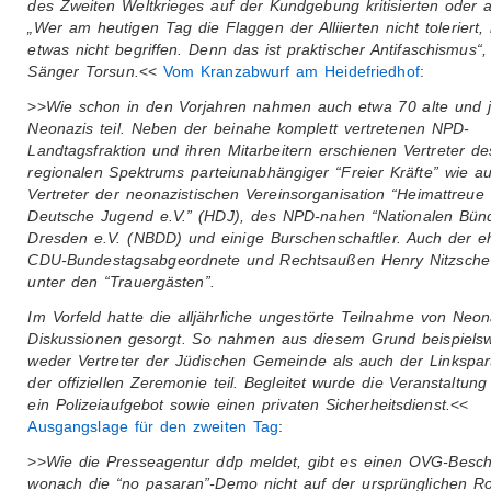
des Zweiten Weltkrieges auf der Kundgebung kritisierten oder a
„Wer am heutigen Tag die Flaggen der Alliierten nicht toleriert, 
etwas nicht begriffen. Denn das ist praktischer Antifaschismus“,
Sänger Torsun.
<<
Vom Kranzabwurf am Heidefriedhof
:
>>
Wie schon in den Vorjahren nahmen auch etwa 70 alte und 
Neonazis teil. Neben der beinahe komplett vertretenen NPD-
Landtagsfraktion und ihren Mitarbeitern erschienen Vertreter de
regionalen Spektrums parteiunabhängiger “Freier Kräfte” wie a
Vertreter der neonazistischen Vereinsorganisation “Heimattreue
Deutsche Jugend e.V.” (HDJ), des NPD-nahen “Nationalen Bün
Dresden e.V. (NBDD) und einige Burschenschaftler. Auch der e
CDU-Bundestagsabgeordnete und Rechtsaußen Henry Nitzsche
unter den “Trauergästen”.
Im Vorfeld hatte die alljährliche ungestörte Teilnahme von Neon
Diskussionen gesorgt. So nahmen aus diesem Grund beispiels
weder Vertreter der Jüdischen Gemeinde als auch der Linkspar
der offiziellen Zeremonie teil. Begleitet wurde die Veranstaltung
ein Polizeiaufgebot sowie einen privaten Sicherheitsdienst.
<<
Ausgangslage für den zweiten Tag
:
>>
Wie die Presseagentur ddp meldet, gibt es einen OVG-Besch
wonach die “no pasaran”-Demo nicht auf der ursprünglichen R