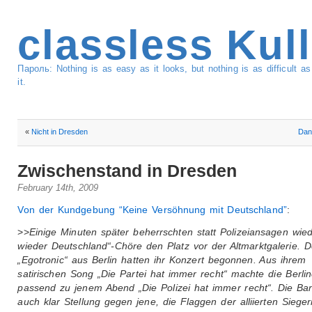
classless Kul
Пароль: Nothing is as easy as it looks, but nothing is as difficult 
it.
«
Nicht in Dresden
Dan
Zwischenstand in Dresden
February 14th, 2009
Von der Kundgebung “Keine Versöhnung mit Deutschland”
:
>>
Einige Minuten später beherrschten statt Polizeiansagen wied
wieder Deutschland“-Chöre den Platz vor der Altmarktgalerie. 
„Egotronic“ aus Berlin hatten ihr Konzert begonnen. Aus ihrem
satirischen Song „Die Partei hat immer recht“ machte die Berli
passend zu jenem Abend „Die Polizei hat immer recht“. Die B
auch klar Stellung gegen jene, die Flaggen der alliierten Siege