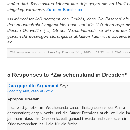
laufen darf. Rechtsmittel können laut ddp gegen dieses Urteil n
eingelegt werden
<<
Zu dem Beschluss
:
>>
Unbeachtet ließ dagegen das Gericht, dass ‘No Pasaran’ als 
den Hauptbahnhof angemeldet hatte und die JLO überhaupt ni
diesem Ort wollte. (…) Ob der Naziaufmarsch, so wie von der 
gewünscht deswegen störungsfrei ablaufen kann wird abzuwarte
<<
This entry was posted on Saturday, February 14th, 2009 at 07:26 and is filed unde
5 Responses to “Zwischenstand in Dresden”
Das geprüfte Argument
Says:
February 14th, 2009 at 12:57
Apropos Dresden……
…da wird ja jetzt am Wochenende wieder fleißig seitens der Antifa
demonstriert; gegen Nazis und die Bürger Dresdens auch, weil die i
jammern, dass ihr Dresden kaputt gemacht wurde und dass das ein
Kriegsverbrechen ist. Held für die Antifa…