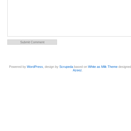
Powered by
WordPress
, design by
Scrupeda
based on
White as Milk Theme
designe
Azeez
.