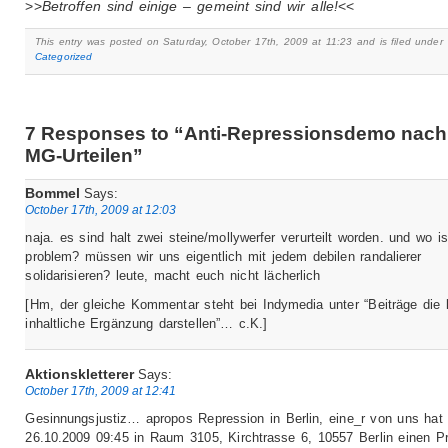
>>
Betroffen sind einige – gemeint sind wir alle!
<<
This entry was posted on Saturday, October 17th, 2009 at 11:23 and is filed under
Categorized
7 Responses to “Anti-Repressionsdemo nach
MG-Urteilen”
Bommel
Says:
October 17th, 2009 at 12:03
naja. es sind halt zwei steine/mollywerfer verurteilt worden. und wo i
problem? müssen wir uns eigentlich mit jedem debilen randalierer
solidarisieren? leute, macht euch nicht lächerlich
[Hm, der gleiche Kommentar steht bei Indymedia unter “Beiträge die 
inhaltliche Ergänzung darstellen”… c.K.]
Aktionskletterer
Says:
October 17th, 2009 at 12:41
Gesinnungsjustiz… apropos Repression in Berlin, eine_r von uns hat
26.10.2009 09:45 in Raum 3105, Kirchtrasse 6, 10557 Berlin einen P