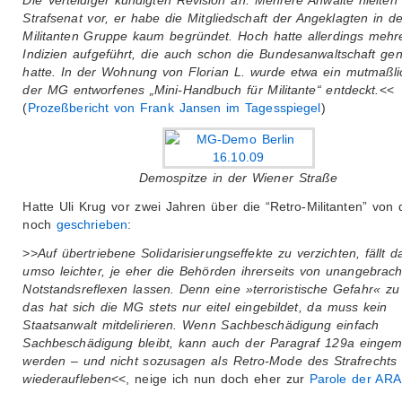
Die Verteidiger kündigten Revision an. Mehrere Anwälte hielte
Strafsenat vor, er habe die Mitgliedschaft der Angeklagten in de
Militanten Gruppe kaum begründet. Hoch hatte allerdings mehr
Indizien aufgeführt, die auch schon die Bundesanwaltschaft ge
hatte. In der Wohnung von Florian L. wurde etwa ein mutmaßli
der MG entworfenes „Mini-Handbuch für Militante“ entdeckt.
<<
(
Prozeßbericht von Frank Jansen im Tagesspiegel
)
Demospitze in der Wiener Straße
Hatte Uli Krug vor zwei Jahren über die “Retro-Militanten” von
noch
geschrieben
:
>>
Auf übertriebene Solidarisierungseffekte zu verzichten, fällt d
umso leichter, je eher die Behörden ihrerseits von unangebrac
Notstandsreflexen lassen. Denn eine »terroristische Gefahr« zu 
das hat sich die MG stets nur eitel eingebildet, da muss kein
Staatsanwalt mitdelirieren. Wenn Sachbeschädigung einfach
Sachbeschädigung bleibt, kann auch der Paragraf 129a eingem
werden – und nicht sozusagen als Retro-Mode des Strafrechts
wiederaufleben
<<, neige ich nun doch eher zur
Parole der AR