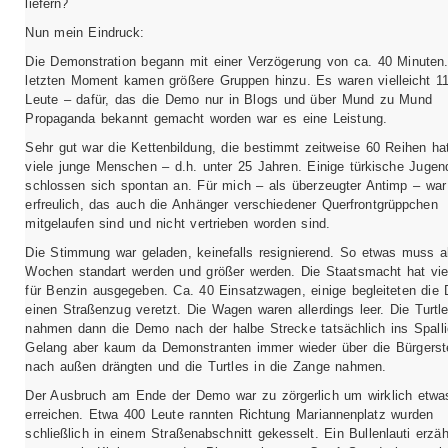
liefern?
Nun mein Eindruck:
Die Demonstration begann mit einer Verzögerung von ca. 40 Minuten.
letzten Moment kamen größere Gruppen hinzu. Es waren vielleicht 1
Leute – dafür, das die Demo nur in Blogs und über Mund zu Mund
Propaganda bekannt gemacht worden war es eine Leistung.
Sehr gut war die Kettenbildung, die bestimmt zeitweise 60 Reihen ha
viele junge Menschen – d.h. unter 25 Jahren. Einige türkische Jugen
schlossen sich spontan an. Für mich – als überzeugter Antimp – war
erfreulich, das auch die Anhänger verschiedener Querfrontgrüppchen
mitgelaufen sind und nicht vertrieben worden sind.
Die Stimmung war geladen, keinefalls resignierend. So etwas muss a
Wochen standart werden und größer werden. Die Staatsmacht hat vie
für Benzin ausgegeben. Ca. 40 Einsatzwagen, einige begleiteten die
einen Straßenzug veretzt. Die Wagen waren allerdings leer. Die Turtl
nahmen dann die Demo nach der halbe Strecke tatsächlich ins Spalli
Gelang aber kaum da Demonstranten immer wieder über die Bürgerst
nach außen drängten und die Turtles in die Zange nahmen.
Der Ausbruch am Ende der Demo war zu zörgerlich um wirklich etwa
erreichen. Etwa 400 Leute rannten Richtung Mariannenplatz wurden
schließlich in einem Straßenabschnitt gekesselt. Ein Bullenlauti erzä