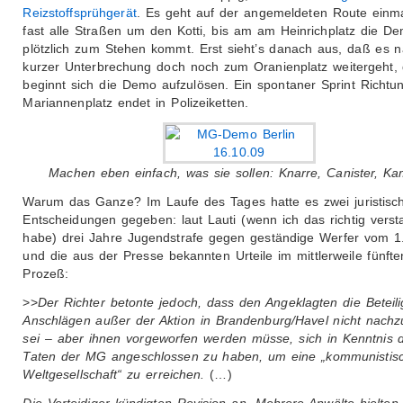
Reizstoffsprühgerät
. Es geht auf der angemeldeten Route einm
fast alle Straßen um den Kotti, bis am am Heinrichplatz die D
plötzlich zum Stehen kommt. Erst sieht’s danach aus, daß es 
kurzer Unterbrechung doch noch zum Oranienplatz weitergeht,
beginnt sich die Demo aufzulösen. Ein spontaner Sprint Richtu
Mariannenplatz endet in Polizeiketten.
Machen eben einfach, was sie sollen: Knarre, Canister, K
Warum das Ganze? Im Laufe des Tages hatte es zwei juristisc
Entscheidungen gegeben: laut Lauti (wenn ich das richtig vers
habe) drei Jahre Jugendstrafe gegen geständige Werfer vom 1
und die aus der Presse bekannten Urteile im mittlerweile fünft
Prozeß:
>>
Der Richter betonte jedoch, dass den Angeklagten die Beteil
Anschlägen außer der Aktion in Brandenburg/Havel nicht nach
sei – aber ihnen vorgeworfen werden müsse, sich in Kenntnis 
Taten der MG angeschlossen zu haben, um eine „kommunistis
Weltgesellschaft“ zu erreichen.
(…)