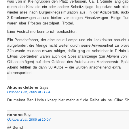
was von in Kleingruppen den Platz verlassen. Ca. 1 Stunde lang ga
durch den Kiez die ein oder andere Schnitzeljagd. Irgendwie sah alle
wieder alles nach Bürgerkriegssimulation aus. In der Adalbertstr. rüc
3 Krankenwagen an und hielten vor einigen Einsatzwagen. Einige Tur
waren über Pfosten gestolpert. Trottel.
Eine Festnahme konnte ich beobachten.
Ein Porschefahrer, der eine neue Lampe und ein Lackdoktor braucht 
aufgefordert die Menge nicht weiter durch seine Anwesenheit zu provo
22h wurde es dann etwas ruhiger, dafür ging es scheinbar in F-Hain l
Etwas übertrieben waren auch die Spezialfahrzeuge (zur Abwehr von
Giftanschlägen) auf dem Gelände des Autohauses Mariannenstr. Spä
Abend fehlten da dann 50 Autos – die wurden anscheinend extra
abtransportiert…
Aktionskletterer
Says:
October 19th, 2009 at 11:04
Du meinst Ben Uhrlau kriegt hier mehr auf die Reihe als bei Gilad Sh
nonono
Says:
October 25th, 2009 at 15:57
@ Bernd