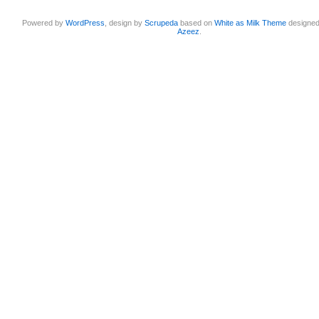
Powered by
WordPress
, design by
Scrupeda
based on
White as Milk Theme
designe
Azeez
.