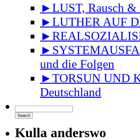
►LUST, Rausch & 
►LUTHER AUF DA
►REALSOZIALISMU
►SYSTEMAUSFALL 
und die Folgen
►TORSUN UND KU
Deutschland
Kulla anderswo