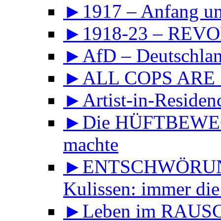
►1917 – Anfang 
►1918-23 – REVOL
►AfD – Deutschland
►ALL COPS ARE
►Artist-in-Reside
►Die HÜFTBEWEGU
machte
►ENTSCHWÖRUNGS
Kulissen: immer die
►Leben im RAUS