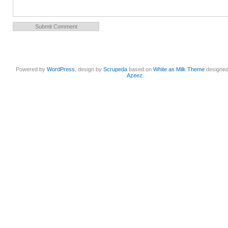
Powered by
WordPress
, design by
Scrupeda
based on
White as Milk Theme
designe
Azeez
.