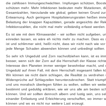
die zahllosen Immungeschwächten. Impfungen schützen, Boost
schützen mehr. Mehr Infektionen bedeuten mehr Mutationen, d
Gesamtzahlen, hierzulande wie global, geben keinen Grund zur
Entwarnung. Auch geringere Hospitalisierungsraten heißen imm
Belastung der knappen Kapazitäten, gerade angesichts der Rek
Infektionszahlen, die nicht mal mehr vollständig erfasst werden.
Es ist wie mit dem Klimawandel – wir sollten nicht aufgeben, un
einreden lassen, es wäre eh nichts mehr zu machen. Dass es 
ist und schlimmer wird, heißt nicht, dass wir nicht nach wie vo
jede Menge Schaden abwenden können und unbedingt sollten.
So sehr ich Ungeduld und Zorn nachvollziehen kann, ist es im
besser, wenn sich der Zorn auf die Herrschaft der Klasse richte
Interesse den Planeten immer weniger bewohnbar macht, und 
Ungeduld auf ihren Fall, mit dem Herrschaft insgesamt fallen k
Wir können sie nicht darin schlagen, die Realität zu verdrehen
Widersprüche auf Schlagzeilen herunterzubrechen. Statt triump
und uns moralisch überlegen fühlen zu wollen, sollten wir weite
bestimmt und geduldig erklären, wie wir uns alle am besten sc
können. Und wir sollten dennoch albern und lustig sein, uns se
einander Entlastung und Erleichterung verschaffen, wo immer w
können und wo es nicht nur weitere Last erzeugt.