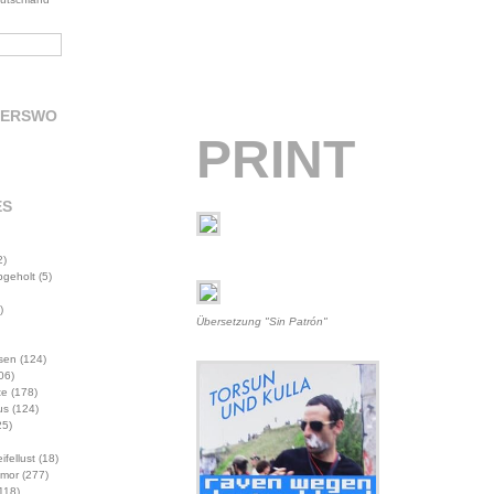
DERSWO
PRINT
ES
2)
abgeholt
(5)
)
Übersetzung "Sin Patrón"
sen
(124)
06)
te
(178)
us
(124)
5)
ifellust
(18)
mor
(277)
118)