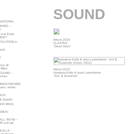
SOUND
NATIONAL
KING –
S
 und Ende
MUS?
Album 2016
VOLUTION in
CLASTAH
"Dead Stars"
land
E
ence @
 Wien
Album 2012
classless Kulla & istari Lasterfahrer
EGUNG –
"Auf- & Zustände"
schen
NGSTHEORIE
ssen: immer
SCH
 Zweifel
DAS MAUL
SMUS-
L ’89/’90 –
R und die
KULLA:
utschland