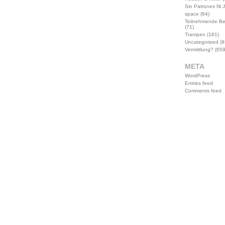
Sin Patrones Ni 
space
(64)
Teilnehmende B
(71)
Trampen
(181)
Uncategorized
(9
Vermittlung?
(659
META
WordPress
Entries feed
Comments feed