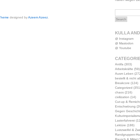
 Theme
designed by
Azeem Azeez
.
KULLA AN
@ Instagram
@ Mastodon
@ Youtube
CATEGORI
Antifa
(303)
Arbeitskräfte
(59)
Ausm Leben
(27
bestellt & nicht 
Breakcore
(124)
Categorized
(351
chaos
(216)
civilization
(14)
Cut-up & Remich
Entschwörung
(2
Gegen Geschich
Kulturimperialism
Lasterfahrerei
(12
Lektüre
(186)
Lustzweifel & Zwe
Randgruppen-Hu
Rausch & Mittel
(