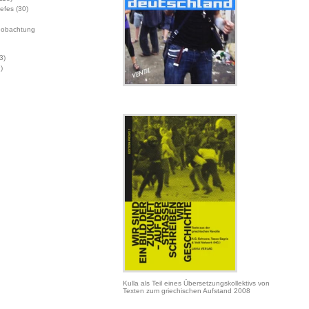
Jefes
(30)
eobachtung
3)
)
Kulla als Teil eines Übersetzungskollektivs von
Texten zum griechischen Aufstand 2008