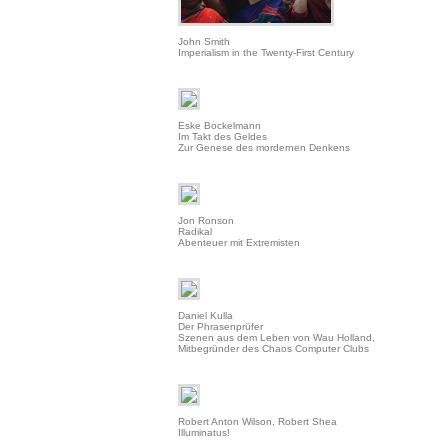
John Smith
Imperialism in the Twenty-First Century
Eske Bockelmann
Im Takt des Geldes
Zur Genese des mordernen Denkens
Jon Ronson
Radikal
Abenteuer mit Extremisten
Daniel Kulla
Der Phrasenprüfer
Szenen aus dem Leben von Wau Holland,
Mitbegründer des Chaos Computer Clubs
Robert Anton Wilson, Robert Shea
Illuminatus!