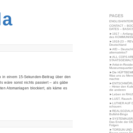
2MWW4N64EB9P
la
PAGES
ENGLISH/INTER
CONTACT – BOO
DATES – BASIC
►1917 – Anfang
des KOMMUNIS
►1918-23 – RE
Deutschland
►AfD – Deutsch
alternativlos?
►ALL COPS AR
STAATSGEWALT
►Artist-in-Resid
Museumsquartier
►Die HÜFTBEW
Was uns zu Men
ch in einem 15-Sekunden-Beitrag über den
machte
ls wäre sonst nichts passiert – als gäbe
►ENTSCHWÖRU
– Hinter den Kuli
isten Atomanlagen blockiert, als käme es
die anderen
►Leben im RAU
►LUST, Rausch &
►LUTHER AUF 
schauen:
►REALSOZIALI
Bullshit-Bingo
►SYSTEMAUSFAL
Das Ende der DD
Folgen
►TORSUN UND 
Raven wegen De