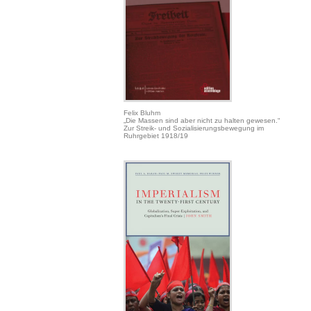
Felix Bluhm
„Die Massen sind aber nicht zu halten gewesen.“
Zur Streik- und Sozialisierungsbewegung im
Ruhrgebiet 1918/19