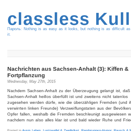
classless Kul
Пароль: Nothing is as easy as it looks, but nothing is as difficult 
it.
Nachrichten aus Sachsen-Anhalt (3): Kiffen &
Fortpflanzung
Wednesday, May 27th, 2015
Nachdem Sachsen-Anhalt zu der Überzeugung gelangt ist, daß
Sachsen-Anhalt heillos überfüllt ist und zweitens nicht tatenlos
zugesehen werden dürfe, wie die überzähligen Fremden (und i
verwirrten linken Freunde) Verzweiflungstaten aus der Bevölke
Opfer fallen, weshalb die Fremden beschleunigt ausgewiesen 
nachdem nun also alles klar ist und bald wieder Ruhe und Fri
Posted in
Ausm Leben
,
Lustzweifel & Zweifellust
,
Randgruppen-Humor
,
Rausch & Mi