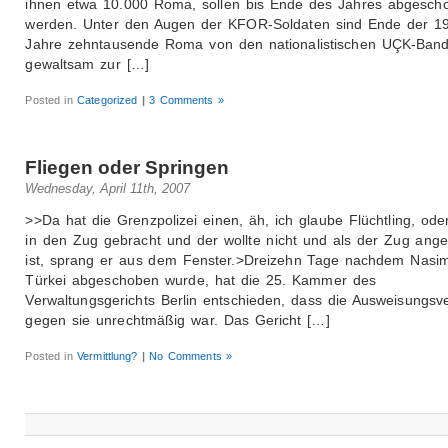
ihnen etwa 10.000 Roma, sollen bis Ende des Jahres abgesch
werden. Unter den Augen der KFOR-Soldaten sind Ende der 1
Jahre zehntausende Roma von den nationalistischen UÇK-Ban
gewaltsam zur […]
Posted in
Categorized
|
3 Comments »
Fliegen oder Springen
Wednesday, April 11th, 2007
>>Da hat die Grenzpolizei einen, äh, ich glaube Flüchtling, ode
in den Zug gebracht und der wollte nicht und als der Zug ang
ist, sprang er aus dem Fenster.>Dreizehn Tage nachdem Nasim
Türkei abgeschoben wurde, hat die 25. Kammer des
Verwaltungsgerichts Berlin entschieden, dass die Ausweisungsv
gegen sie unrechtmäßig war. Das Gericht […]
Posted in
Vermittlung?
|
No Comments »