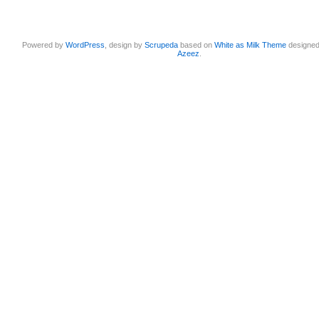
Powered by
WordPress
, design by
Scrupeda
based on
White as Milk Theme
designe
Azeez
.