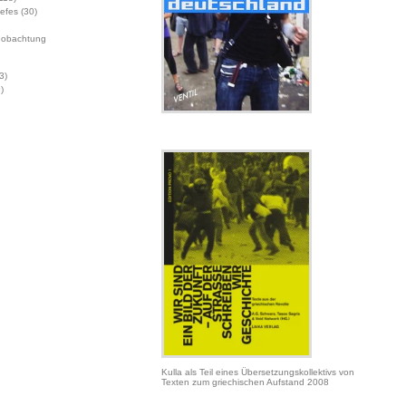
Jefes
(30)
eobachtung
3)
)
Kulla als Teil eines Übersetzungskollektivs von
Texten zum griechischen Aufstand 2008