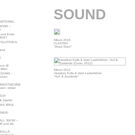
SOUND
NATIONAL
KING –
S
 und Ende
MUS?
Album 2016
VOLUTION in
CLASTAH
"Dead Stars"
land
E
ence @
 Wien
Album 2012
classless Kulla & istari Lasterfahrer
EGUNG –
"Auf- & Zustände"
schen
NGSTHEORIE
ssen: immer
SCH
 Zweifel
DAS MAUL
SMUS-
L ’89/’90 –
R und die
KULLA:
utschland