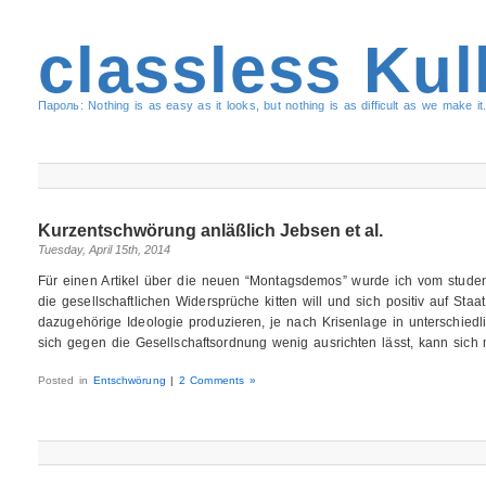
classless Kul
Пароль: Nothing is as easy as it looks, but nothing is as difficult as we make it.
Kurzentschwörung anläßlich Jebsen et al.
Tuesday, April 15th, 2014
Für einen Artikel über die neuen “Montagsdemos” wurde ich vom student
die gesellschaftlichen Widersprüche kitten will und sich positiv auf Sta
dazugehörige Ideologie produzieren, je nach Krisenlage in unterschiedli
sich gegen die Gesellschaftsordnung wenig ausrichten lässt, kann sich 
Posted in
Entschwörung
|
2 Comments »