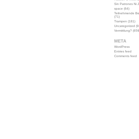
Sin Patrones Ni 
space
(64)
Teilnehmende B
(71)
Trampen
(181)
Uncategorized
(9
Vermittlung?
(659
META
WordPress
Entries feed
Comments feed