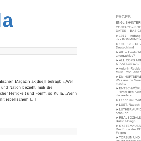
2MWW4N64EB9P
la
PAGES
ENGLISH/INTER
CONTACT – BOO
DATES – BASIC
►1917 – Anfang
des KOMMUNIS
►1918-23 – RE
Deutschland
►AfD – Deutsch
alternativlos?
►ALL COPS AR
STAATSGEWALT
►Artist-in-Resid
Museumsquartier
►Die HÜFTBEW
Was uns zu Men
ischen Magazin ak[due]ll befragt: «„Wer
machte
at und Nation bezieht, muß die
►ENTSCHWÖRU
– Hinter den Kuli
cher Heftigkeit und Form“, so Kulla. „Wenn
die anderen
mit rebellischem […]
►Leben im RAU
►LUST, Rausch &
►LUTHER AUF 
schauen:
►REALSOZIALI
Bullshit-Bingo
►SYSTEMAUSFAL
Das Ende der DD
Folgen
►TORSUN UND 
Raven wegen De