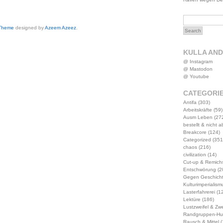
 Theme
designed by
Azeem Azeez
.
KULLA AN
@ Instagram
@ Mastodon
@ Youtube
CATEGORI
Antifa
(303)
Arbeitskräfte
(59)
Ausm Leben
(27
bestellt & nicht 
Breakcore
(124)
Categorized
(351
chaos
(216)
civilization
(14)
Cut-up & Remich
Entschwörung
(2
Gegen Geschich
Kulturimperialism
Lasterfahrerei
(12
Lektüre
(186)
Lustzweifel & Zwe
Randgruppen-Hu
Rausch & Mittel
(