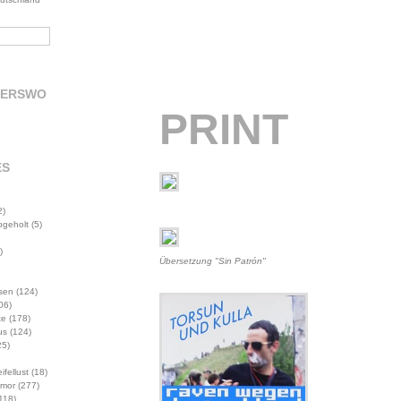
DERSWO
PRINT
ES
2)
abgeholt
(5)
)
Übersetzung "Sin Patrón"
sen
(124)
06)
te
(178)
us
(124)
5)
ifellust
(18)
mor
(277)
118)