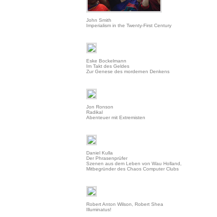
John Smith
Imperialism in the Twenty-First Century
Eske Bockelmann
Im Takt des Geldes
Zur Genese des mordernen Denkens
Jon Ronson
Radikal
Abenteuer mit Extremisten
Daniel Kulla
Der Phrasenprüfer
Szenen aus dem Leben von Wau Holland,
Mitbegründer des Chaos Computer Clubs
Robert Anton Wilson, Robert Shea
Illuminatus!