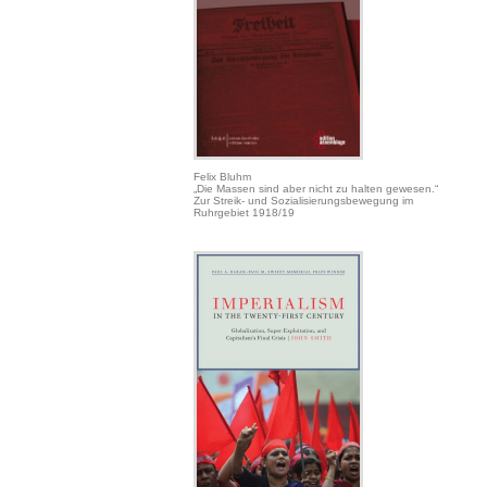
Felix Bluhm
„Die Massen sind aber nicht zu halten gewesen.“
Zur Streik- und Sozialisierungsbewegung im
Ruhrgebiet 1918/19