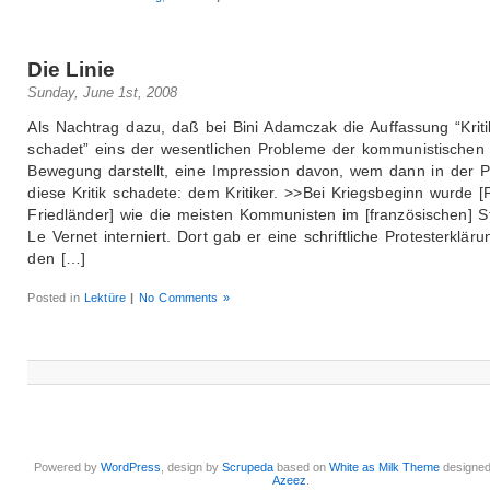
Die Linie
Sunday, June 1st, 2008
Als Nachtrag dazu, daß bei Bini Adamczak die Auffassung “Kriti
schadet” eins der wesentlichen Probleme der kommunistischen
Bewegung darstellt, eine Impression davon, wem dann in der P
diese Kritik schadete: dem Kritiker. >>Bei Kriegsbeginn wurde [
Friedländer] wie die meisten Kommunisten im [französischen] St
Le Vernet interniert. Dort gab er eine schriftliche Protesterklär
den […]
Posted in
Lektüre
|
No Comments »
Powered by
WordPress
, design by
Scrupeda
based on
White as Milk Theme
designe
Azeez
.