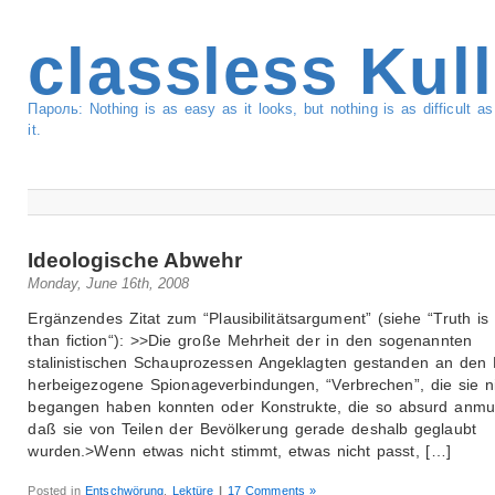
classless Kul
Пароль: Nothing is as easy as it looks, but nothing is as difficult 
it.
Ideologische Abwehr
Monday, June 16th, 2008
Ergänzendes Zitat zum “Plausibilitätsargument” (siehe “Truth is
than fiction“): >>Die große Mehrheit der in den sogenannten
stalinistischen Schauprozessen Angeklagten gestanden an den
herbeigezogene Spionageverbindungen, “Verbrechen”, die sie n
begangen haben konnten oder Konstrukte, die so absurd anmu
daß sie von Teilen der Bevölkerung gerade deshalb geglaubt
wurden.>Wenn etwas nicht stimmt, etwas nicht passt, […]
Posted in
Entschwörung
,
Lektüre
|
17 Comments »