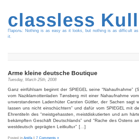
classless Kul
Пароль: Nothing is as easy as it looks, but nothing is as difficult 
it.
Arme kleine deutsche Boutique
Tuesday, March 25th, 2008
Ganz einfühlsam beginnt der SPIEGEL seine “Nahaufnahme” (S
vom Naziklamottenladen Tønsberg mit einer Nahaufnahme vo
unverstandenen Ladenhüter Carsten Güttler, der Sachen sagt w
lassen uns nicht einschüchtern” und dafür vom SPIEGEL mit d
Ehrentiteln des “meistgehassten, meistdiskutierten und am härt
bekämpften Geschäft Deutschlands” und “Rache des Ostens an
westdeutsch geprägten Leitkultur” […]
Posted in
Antifa
|
7 Comments »