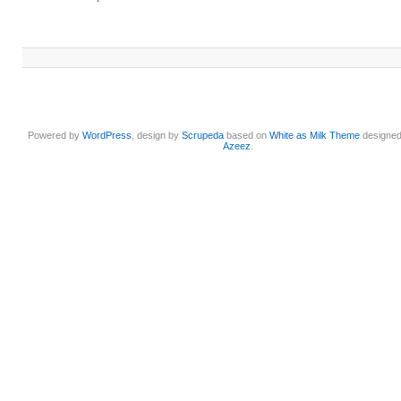
Powered by
WordPress
, design by
Scrupeda
based on
White as Milk Theme
designe
Azeez
.