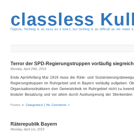
classless Kul
Пароль: Nothing is as easy as it looks, but nothing is as difficult as we make it.
Terror der SPD-Regierungstruppen vorläufig siegreich
Monday, April 29th, 2019
Ende April/Anfang Mai 1919 muss die Räte- und Sozialisierungsbewegu
Regierungstruppen im Ruhrgebiet und in Bayern vorläufig aufgeben. O
Organisationsstrukturen den Generalstreik im Ruhrgebiet nicht zu beende
brutaler Besatzung und vor allem durch Aushungerung der Streikende
Posted in
Categorized
|
No Comments »
Räterepublik Bayern
Monday, April 1st, 2019