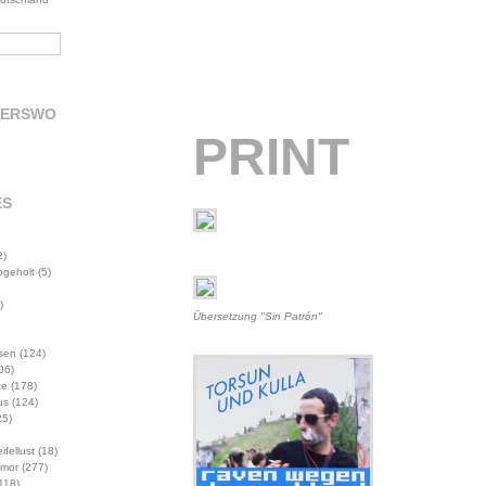
DERSWO
PRINT
ES
2)
abgeholt
(5)
)
Übersetzung "Sin Patrón"
sen
(124)
06)
te
(178)
us
(124)
5)
ifellust
(18)
mor
(277)
118)