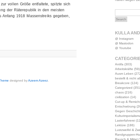
r vollen Größe entfaltete, spitzte sich
ung der Räterepublik in den meisten
es Anfang 1918 Massenstreiks gegeben,
KULLA AN
@ Instagram
@ Mastodon
@ Youtube
CATEGORI
Antifa
(303)
Arbeitskräfte
(59)
Ausm Leben
(27
bestellt & nicht 
 Theme
designed by
Azeem Azeez
.
Breakcore
(124)
Categorized
(351
chaos
(216)
civilization
(14)
Cut-up & Remich
Entschwörung
(2
Gegen Geschich
Kulturimperialism
Lasterfahrerei
(12
Lektüre
(186)
Lustzweifel & Zwe
Randgruppen-Hu
Rausch & Mittel
(