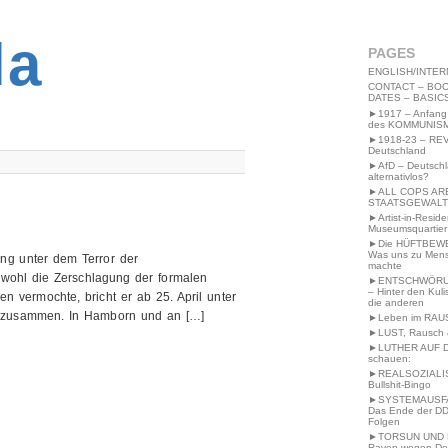
2MWW4N64EB9P
la
PAGES
ENGLISH/INTER
CONTACT – BOO
DATES – BASIC
►1917 – Anfang
des KOMMUNIS
►1918-23 – RE
Deutschland
►AfD – Deutsch
alternativlos?
►ALL COPS AR
STAATSGEWALT
►Artist-in-Resid
Museumsquartier
►Die HÜFTBEW
Was uns zu Men
ng unter dem Terror der
machte
bwohl die Zerschlagung der formalen
►ENTSCHWÖRU
– Hinter den Kuli
n vermochte, bricht er ab 25. April unter
die anderen
n zusammen. In Hamborn und an […]
►Leben im RAU
►LUST, Rausch &
►LUTHER AUF 
schauen:
►REALSOZIALI
Bullshit-Bingo
►SYSTEMAUSFAL
Das Ende der DD
Folgen
►TORSUN UND 
Raven wegen De