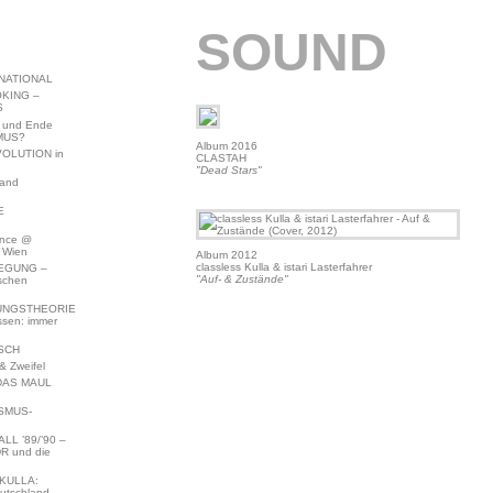
SOUND
NATIONAL
KING –
S
 und Ende
MUS?
Album 2016
VOLUTION in
CLASTAH
"Dead Stars"
land
E
ence @
 Wien
Album 2012
classless Kulla & istari Lasterfahrer
EGUNG –
"Auf- & Zustände"
schen
NGSTHEORIE
ssen: immer
SCH
 Zweifel
DAS MAUL
SMUS-
L ’89/’90 –
R und die
KULLA:
utschland