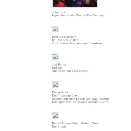
John Smith
Imperialism in the Twenty-First Century
Eske Bockelmann
Im Takt des Geldes
Zur Genese des mordernen Denkens
Jon Ronson
Radikal
Abenteuer mit Extremisten
Daniel Kulla
Der Phrasenprüfer
Szenen aus dem Leben von Wau Holland,
Mitbegründer des Chaos Computer Clubs
Robert Anton Wilson, Robert Shea
Illuminatus!