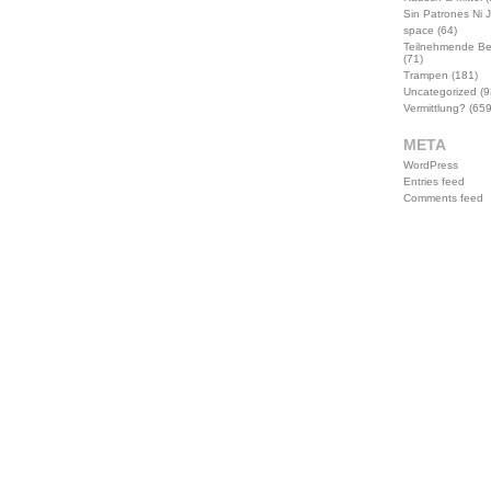
Sin Patrones Ni 
space
(64)
Teilnehmende B
(71)
Trampen
(181)
Uncategorized
(9
Vermittlung?
(659
META
WordPress
Entries feed
Comments feed