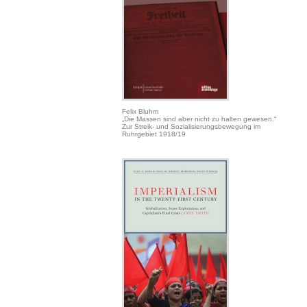
Felix Bluhm
„Die Massen sind aber nicht zu halten gewesen.“
Zur Streik- und Sozialisierungsbewegung im
Ruhrgebiet 1918/19