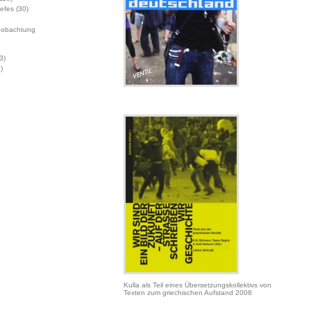
Jefes
(30)
eobachtung
3)
)
Kulla als Teil eines Übersetzungskollektivs von
Texten zum griechischen Aufstand 2008