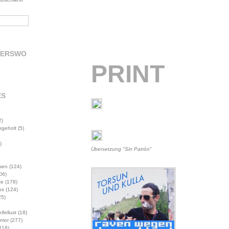
DERSWO
PRINT
ES
2)
abgeholt
(5)
)
Übersetzung "Sin Patrón"
sen
(124)
06)
te
(178)
us
(124)
5)
ifellust
(18)
mor
(277)
118)