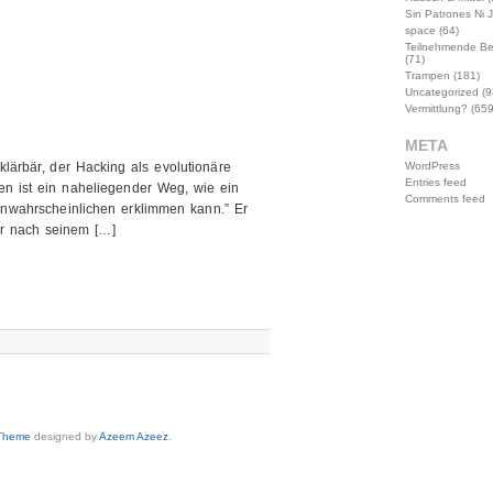
Sin Patrones Ni 
space
(64)
Teilnehmende B
(71)
Trampen
(181)
Uncategorized
(9
Vermittlung?
(659
META
klärbär, der Hacking als evolutionäre
WordPress
Entries feed
n ist ein naheliegender Weg, wie ein
Comments feed
Unwahrscheinlichen erklimmen kann.” Er
er nach seinem […]
 Theme
designed by
Azeem Azeez
.