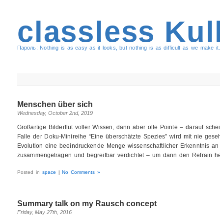
classless Kul
Пароль: Nothing is as easy as it looks, but nothing is as difficult as we make it.
Menschen über sich
Wednesday, October 2nd, 2019
Großartige Bilderflut voller Wissen, dann aber olle Pointe – darauf sche
Falle der Doku-Minireihe “Eine überschätzte Spezies” wird mit nie ge
Evolution eine beeindruckende Menge wissenschaftlicher Erkenntnis an 
zusammengetragen und begreifbar verdichtet – um dann den Refrain h
Posted in
space
|
No Comments »
Summary talk on my Rausch concept
Friday, May 27th, 2016