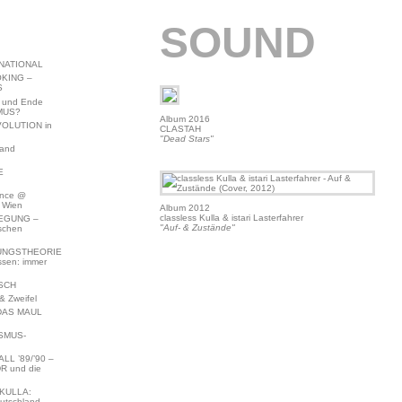
SOUND
NATIONAL
KING –
S
 und Ende
MUS?
Album 2016
VOLUTION in
CLASTAH
"Dead Stars"
land
E
ence @
 Wien
Album 2012
classless Kulla & istari Lasterfahrer
EGUNG –
"Auf- & Zustände"
schen
NGSTHEORIE
ssen: immer
SCH
 Zweifel
DAS MAUL
SMUS-
L ’89/’90 –
R und die
KULLA:
utschland