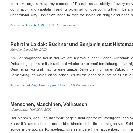
In this video, I sum up my concept of Rausch as an ability of every nervo
domination and capitalism and its potential for overcoming them. It’s a
understand why I insist we need to stop focussing on drugs and need t
Posted in
Rausch & Mittel
|
No Comments »
Pohrt im Laidak: Büchner und Benjamin statt Histomat
Monday, June 25th, 2012
Am Sonntagabend las in der weiterhin erstaunlichen Schankwirtschaft 
Debattengespenst mit aktuell mal wieder einer Veröffentlichung – Laun
Geschichte vor und machte eine ganze Reihe ziemlich guter Witze. Im Vo
Bemerkung, er werde enttäuschen, es müsse aber sein, stellte er die ei
Posted in
Lektüre
,
Randgruppen-Humor
|
20 Comments »
Menschen, Maschinen, Vollrausch
Wednesday, April 15th, 2009
Der Mensch, das Tier, das “Wir” sagt: “Nicht operative Intelligenz, da
Kausalität unterscheidet uns – hier ähneln sich die Leistungen von S
sondern die soziale Kompetenz, uns in andere hineinzudenken, mit i