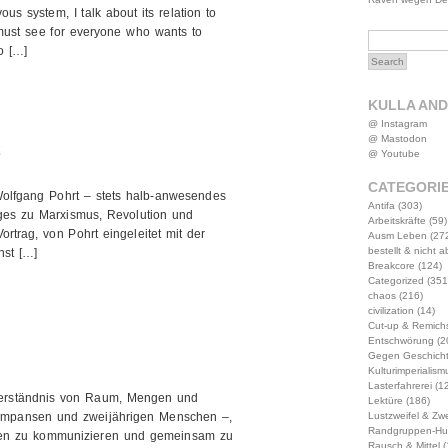
us system, I talk about its relation to
 must see for everyone who wants to
o […]
KULLA AN
@ Instagram
@ Mastodon
@ Youtube
CATEGORI
Wolfgang Pohrt – stets halb-anwesendes
Antifa
(303)
iges zu Marxismus, Revolution und
Arbeitskräfte
(59)
rtrag, von Pohrt eingeleitet mit der
Ausm Leben
(27
bestellt & nicht 
nst […]
Breakcore
(124)
Categorized
(351
chaos
(216)
civilization
(14)
Cut-up & Remich
Entschwörung
(2
Gegen Geschich
Kulturimperialism
Lasterfahrerei
(12
s Verständnis von Raum, Mengen und
Lektüre
(186)
chimpansen und zweijährigen Menschen –,
Lustzweifel & Zwe
Randgruppen-Hu
hnen zu kommunizieren und gemeinsam zu
Rausch & Mittel
(