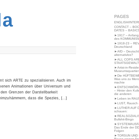
2MWW4N64EB9P
la
PAGES
ENGLISH/INTER
CONTACT – BOO
DATES – BASIC
►1917 – Anfang
des KOMMUNIS
►1918-23 – RE
Deutschland
►AfD – Deutsch
alternativlos?
►ALL COPS AR
STAATSGEWALT
►Artist-in-Resid
Museumsquartier
►Die HÜFTBEW
Was uns zu Men
int sich ARTE zu spezialisieren. Auch im
machte
sehenen Animationen über Universum und
►ENTSCHWÖRU
– Hinter den Kuli
den Grenzen der Darstellbarkeit
die anderen
eimzuhämmern, dass die Spezies, […]
►Leben im RAU
►LUST, Rausch &
►LUTHER AUF 
schauen:
►REALSOZIALI
Bullshit-Bingo
►SYSTEMAUSFAL
Das Ende der DD
Folgen
►TORSUN UND 
Raven wegen De