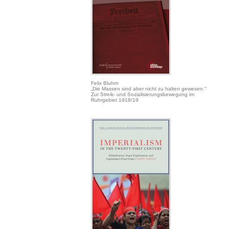
Felix Bluhm
„Die Massen sind aber nicht zu halten gewesen.“
Zur Streik- und Sozialisierungsbewegung im
Ruhrgebiet 1918/19