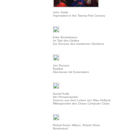
John Smith
Imperialism in the Twenty-First Century
Eske Bockelmann
Im Takt des Geldes
Zur Genese des mordernen Denkens
Jon Ronson
Radikal
Abenteuer mit Extremisten
Daniel Kulla
Der Phrasenprüfer
Szenen aus dem Leben von Wau Holland,
Mitbegründer des Chaos Computer Clubs
Robert Anton Wilson, Robert Shea
Illuminatus!