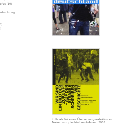
Jefes
(30)
eobachtung
3)
)
Kulla als Teil eines Übersetzungskollektivs von
Texten zum griechischen Aufstand 2008