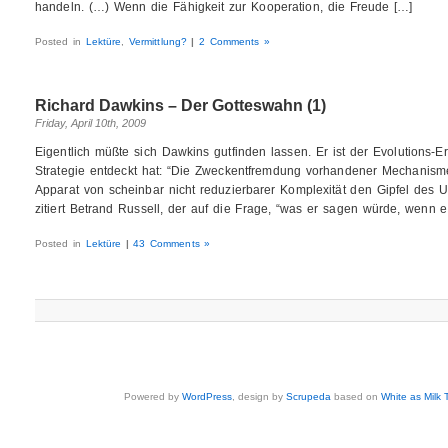
handeln. (…) Wenn die Fähigkeit zur Kooperation, die Freude […]
Posted in
Lektüre
,
Vermittlung?
|
2 Comments »
Richard Dawkins – Der Gotteswahn (1)
Friday, April 10th, 2009
Eigentlich müßte sich Dawkins gutfinden lassen. Er ist der Evolutions-Er
Strategie entdeckt hat: “Die Zweckentfremdung vorhandener Mechanisme
Apparat von scheinbar nicht reduzierbarer Komplexität den Gipfel des 
zitiert Betrand Russell, der auf die Frage, “was er sagen würde, wenn 
Posted in
Lektüre
|
43 Comments »
Powered by
WordPress
, design by
Scrupeda
based on
White as Milk