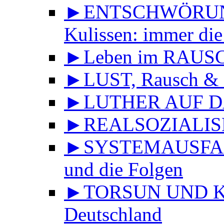
►ENTSCHWÖRUNGS
Kulissen: immer die
►Leben im RAUS
►LUST, Rausch & 
►LUTHER AUF DA
►REALSOZIALISMU
►SYSTEMAUSFALL 
und die Folgen
►TORSUN UND KU
Deutschland