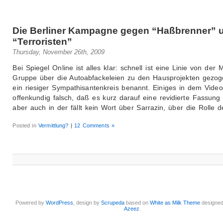
Die Berliner Kampagne gegen “Haßbrenner” 
“Terroristen”
Thursday, November 26th, 2009
Bei Spiegel Online ist alles klar: schnell ist eine Linie von der M
Gruppe über die Autoabfackeleien zu den Hausprojekten gezo
ein riesiger Sympathisantenkreis benannt. Einiges in dem Video
offenkundig falsch, daß es kurz darauf eine revidierte Fassung 
aber auch in der fällt kein Wort über Sarrazin, über die Rolle d
Posted in
Vermittlung?
|
12 Comments »
Powered by
WordPress
, design by
Scrupeda
based on
White as Milk Theme
designe
Azeez
.