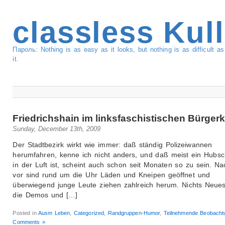
classless Kul
Пароль: Nothing is as easy as it looks, but nothing is as difficult 
it.
Friedrichshain im linksfaschistischen Bürger
Sunday, December 13th, 2009
Der Stadtbezirk wirkt wie immer: daß ständig Polizeiwannen
herumfahren, kenne ich nicht anders, und daß meist ein Hubs
in der Luft ist, scheint auch schon seit Monaten so zu sein. Na
vor sind rund um die Uhr Läden und Kneipen geöffnet und
überwiegend junge Leute ziehen zahlreich herum. Nichts Neues
die Demos und […]
Posted in
Ausm Leben
,
Categorized
,
Randgruppen-Humor
,
Teilnehmende Beobacht
Comments »