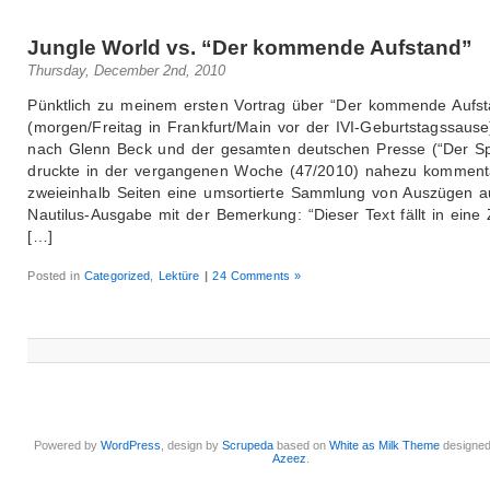
Jungle World vs. “Der kommende Aufstand”
Thursday, December 2nd, 2010
Pünktlich zu meinem ersten Vortrag über “Der kommende Aufst
(morgen/Freitag in Frankfurt/Main vor der IVI-Geburtstagssause
nach Glenn Beck und der gesamten deutschen Presse (“Der Sp
druckte in der vergangenen Woche (47/2010) nahezu kommenta
zweieinhalb Seiten eine umsortierte Sammlung von Auszügen a
Nautilus-Ausgabe mit der Bemerkung: “Dieser Text fällt in eine Z
[…]
Posted in
Categorized
,
Lektüre
|
24 Comments »
Powered by
WordPress
, design by
Scrupeda
based on
White as Milk Theme
designe
Azeez
.