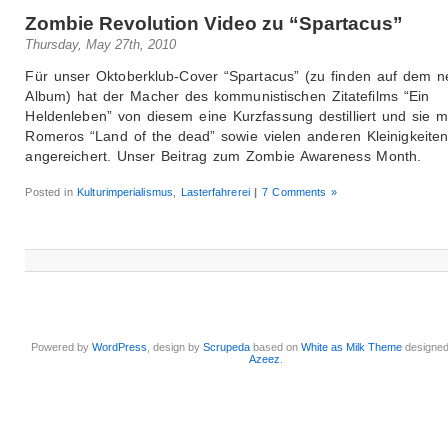
Zombie Revolution Video zu “Spartacus”
Thursday, May 27th, 2010
Für unser Oktoberklub-Cover “Spartacus” (zu finden auf dem 
Album) hat der Macher des kommunistischen Zitatefilms “Ein
Heldenleben” von diesem eine Kurzfassung destilliert und sie m
Romeros “Land of the dead” sowie vielen anderen Kleinigkeite
angereichert. Unser Beitrag zum Zombie Awareness Month.
Posted in
Kulturimperialismus
,
Lasterfahrerei
|
7 Comments »
Powered by
WordPress
, design by
Scrupeda
based on
White as Milk Theme
designe
Azeez
.