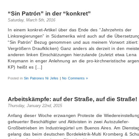
“Sin Patrón” in der “konkret”
Saturday, March 5th, 2016
In einem konkret-Artikel über das Ende des “Jahrzehnts der
Linksregierungen” in Südamerika wird auch auf die Übersetzun
“Sin Patrón” Bezug genommen und aus meinem Vorwort zitiert
Vergrößern Draufklicken) Ganz anders als derzeit in den meist
anderen linken Einschätzungen hierzulande (zuletzt etwa Lena
Kreymann in enger Anlehnung an die pro-kirchneristische argen
KP) heißt es […]
Posted in
Sin Patrones Ni Jefes
|
No Comments »
Arbeitskämpfe: auf der Straße, auf die Straße!
Thursday, January 22nd, 2015
Anfang dieser Woche erzwangen Proteste die Wiedereinstellun
gefeuerter Beschäftigter und Aktivisten in zwei Autozuliefer-
Großbetrieben im Industriegürtel um Buenos Aires. Am Dienst
gelang das beim deutschen Bordelektrik-Multi Kromberg & Schu