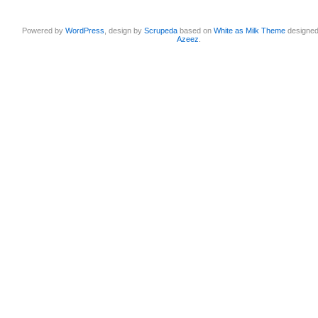
Powered by
WordPress
, design by
Scrupeda
based on
White as Milk Theme
designe
Azeez
.