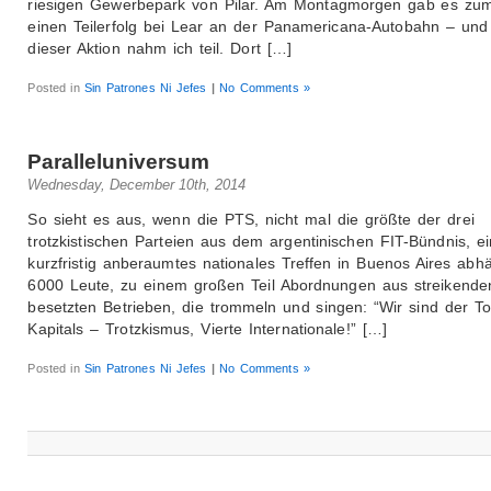
riesigen Gewerbepark von Pilar. Am Montagmorgen gab es zum
einen Teilerfolg bei Lear an der Panamericana-Autobahn – und
dieser Aktion nahm ich teil. Dort […]
Posted in
Sin Patrones Ni Jefes
|
No Comments »
Paralleluniversum
Wednesday, December 10th, 2014
So sieht es aus, wenn die PTS, nicht mal die größte der drei
trotzkistischen Parteien aus dem argentinischen FIT-Bündnis, ei
kurzfristig anberaumtes nationales Treffen in Buenos Aires abhä
6000 Leute, zu einem großen Teil Abordnungen aus streikende
besetzten Betrieben, die trommeln und singen: “Wir sind der T
Kapitals – Trotzkismus, Vierte Internationale!” […]
Posted in
Sin Patrones Ni Jefes
|
No Comments »