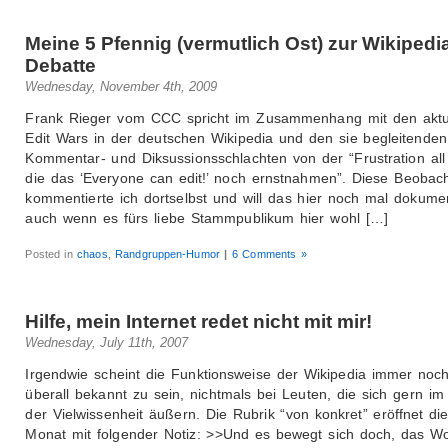
Meine 5 Pfennig (vermutlich Ost) zur Wikipedi
Debatte
Wednesday, November 4th, 2009
Frank Rieger vom CCC spricht im Zusammenhang mit den aktu
Edit Wars in der deutschen Wikipedia und den sie begleitenden
Kommentar- und Diksussionsschlachten von der “Frustration all 
die das ‘Everyone can edit!’ noch ernstnahmen”. Diese Beobac
kommentierte ich dortselbst und will das hier noch mal dokumen
auch wenn es fürs liebe Stammpublikum hier wohl […]
Posted in
chaos
,
Randgruppen-Humor
|
6 Comments »
Hilfe, mein Internet redet nicht mit mir!
Wednesday, July 11th, 2007
Irgendwie scheint die Funktionsweise der Wikipedia immer noch
überall bekannt zu sein, nichtmals bei Leuten, die sich gern i
der Vielwissenheit äußern. Die Rubrik “von konkret” eröffnet di
Monat mit folgender Notiz: >>Und es bewegt sich doch, das Wo