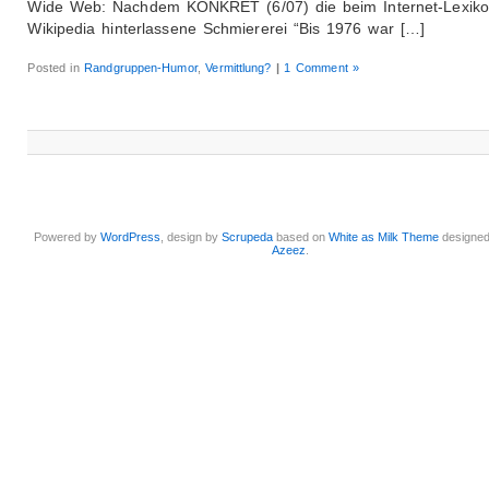
Wide Web: Nachdem KONKRET (6/07) die beim Internet-Lexik
Wikipedia hinterlassene Schmiererei “Bis 1976 war […]
Posted in
Randgruppen-Humor
,
Vermittlung?
|
1 Comment »
Powered by
WordPress
, design by
Scrupeda
based on
White as Milk Theme
designe
Azeez
.