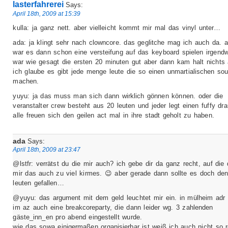
lasterfahrerei
Says:
April 18th, 2009 at 15:39
kulla: ja ganz nett. aber vielleicht kommt mir mal das vinyl unter…
ada: ja klingt sehr nach clowncore. das geglitche mag ich auch da. a
war es dann schon eine versteifung auf das keyboard spielen irgendw
war wie gesagt die ersten 20 minuten gut aber dann kam halt nichts 
ich glaube es gibt jede menge leute die so einen unmartialischen so
machen.
yuyu: ja das muss man sich dann wirklich gönnen können. oder die
veranstalter crew besteht aus 20 leuten und jeder legt einen fuffy dr
alle freuen sich den geilen act mal in ihre stadt geholt zu haben.
ada
Says:
April 18th, 2009 at 23:47
@lstfr: verrätst du die mir auch? ich gebe dir da ganz recht, auf die 
mir das auch zu viel kirmes. 😉 aber gerade dann sollte es doch den
leuten gefallen…
@yuyu: das argument mit dem geld leuchtet mir ein. in mülheim adr
im az auch eine breakcoreparty, die dann leider wg. 3 zahlenden
gäste_inn_en pro abend eingestellt wurde.
wie das sowa einigermaßen organisierbar ist weiß ich auch nicht so r