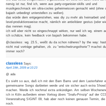
nervig ist nur, find ich, wenn aus party-organisier-skills und und
musikgeschmack ein ultra-cooles geheimwissen gemacht wird (ohne 
bajash unbedingt unterstellen zu wollen).
das würde dem entgegenstehen, was diy zu mehr als heimarbeit und 
level-produktionsweise macht, nämlich ein antielitärer gestus (oder wi
das nennen mag).
ich will aber nicht so eingeschnappt wirken, nur weil ich wg. einem a
ich schätze, kein feedback von bajash bekommen habe.
@classless: wg. 23.5., weißt du da schon näheres? by the way: has
nicht mal vorträge gehalten, zb. zu “entschwörungsthorie”? machst d
immer noch?
classless
Says:
April 19th, 2009 at 10:23
@ ada
Es sieht so aus, daß ich mit den Bam Bams und dem Lasterfahrer e
gemeinsame Songs darbieten werde und sie sicher auch extra Show/
machen. Werde ich nochmal extra ankündigen. Am selben Wochenend
ich in Köln außerdem einen Vortrag übers “Snafu-Prinzip” auf der CC
Veranstaltung SIGINT 09, hab aber noch keinen genauen Termin, die
noch.