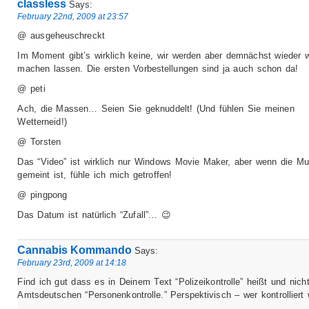
classless
Says:
February 22nd, 2009 at 23:57
@ ausgeheuschreckt
Im Moment gibt’s wirklich keine, wir werden aber demnächst wieder 
machen lassen. Die ersten Vorbestellungen sind ja auch schon da!
@ peti
Ach, die Massen… Seien Sie geknuddelt! (Und fühlen Sie meinen
Wetterneid!)
@ Torsten
Das “Video” ist wirklich nur Windows Movie Maker, aber wenn die M
gemeint ist, fühle ich mich getroffen!
@ pingpong
Das Datum ist natürlich “Zufall”… 😉
Cannabis Kommando
Says:
February 23rd, 2009 at 14:18
Find ich gut dass es in Deinem Text “Polizeikontrolle” heißt und nich
Amtsdeutschen “Personenkontrolle.” Perspektivisch – wer kontrolliert