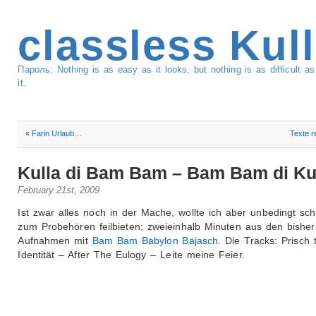
classless Kul
Пароль: Nothing is as easy as it looks, but nothing is as difficult 
it.
«
Farin Urlaub…
Texte 
Kulla di Bam Bam – Bam Bam di Ku
February 21st, 2009
Ist zwar alles noch in der Mache, wollte ich aber unbedingt sc
zum Probehören feilbieten: zweieinhalb Minuten aus den bisher
Aufnahmen mit
Bam Bam Babylon Bajasch
. Die Tracks: Prisch 
Identität – After The Eulogy – Leite meine Feier.