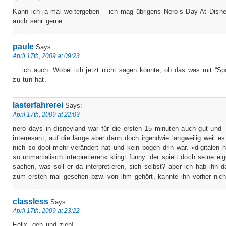
Kann ich ja mal weitergeben – ich mag übrigens Nero’s Day At Disn
auch sehr gerne…
paule
Says:
April 17th, 2009 at 09:23
… ich auch. Wobei ich jetzt nicht sagen könnte, ob das was mit “S
zu tun hat.
lasterfahrerei
Says:
April 17th, 2009 at 22:03
nero days in disneyland war für die ersten 15 minuten auch gut und
interresant, auf die länge aber dann doch irgendwie langweilig weil es
nich so dool mehr verändert hat und kein bogen drin war. »digitalen 
so unmartialisch interpretieren« klingt funny. der spielt doch seine ei
sachen, was soll er da interpretieren, sich selbst? aber ich hab ihn 
zum ersten mal gesehen bzw. von ihm gehört, kannte ihn vorher nich
classless
Says:
April 17th, 2009 at 23:22
Felix, geh und zieh!