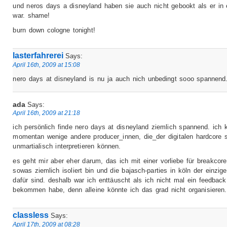
und neros days a disneyland haben sie auch nicht gebookt als er in
war. shame!
burn down cologne tonight!
lasterfahrerei
Says:
April 16th, 2009 at 15:08
nero days at disneyland is nu ja auch nich unbedingt sooo spannend
ada
Says:
April 16th, 2009 at 21:18
ich persönlich finde nero days at disneyland ziemlich spannend. ich 
momentan wenige andere producer_innen, die_der digitalen hardcore 
unmartialisch interpretieren können.
es geht mir aber eher darum, das ich mit einer vorliebe für breakcor
sowas ziemlich isoliert bin und die bajasch-parties in köln der einzig
dafür sind. deshalb war ich enttäuscht als ich nicht mal ein feedback
bekommen habe, denn alleine könnte ich das grad nicht organisieren.
classless
Says:
April 17th, 2009 at 08:28