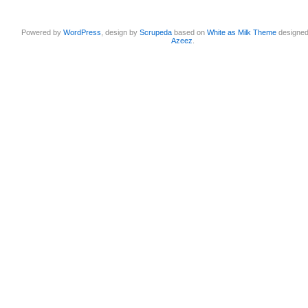
Powered by
WordPress
, design by
Scrupeda
based on
White as Milk Theme
designe
Azeez
.