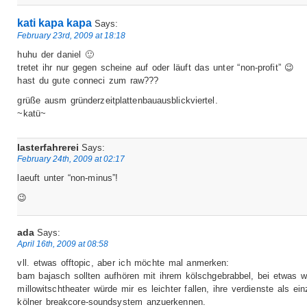
kati kapa kapa
Says:
February 23rd, 2009 at 18:18
huhu der daniel 🙂
tretet ihr nur gegen scheine auf oder läuft das unter “non-profit” 😉
hast du gute conneci zum raw???
grüße ausm gründerzeitplattenbauausblickviertel.
~katü~
lasterfahrerei
Says:
February 24th, 2009 at 02:17
laeuft unter “non-minus”!
😉
ada
Says:
April 16th, 2009 at 08:58
vll. etwas offtopic, aber ich möchte mal anmerken:
bam bajasch sollten aufhören mit ihrem kölschgebrabbel, bei etwas w
millowitschtheater würde mir es leichter fallen, ihre verdienste als ein
kölner breakcore-soundsystem anzuerkennen.