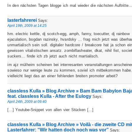
In den nächsten Tagen blogge ich mal wieder die nächsten Auftritte
lasterfahrerei
Says:
April 19th, 2009 at 14:25
hm. electric kettle, dj scotch-egg, amph, fanny, toecutter, dj rainbow
ejaculation, bogdan razinsky, hvardsky … frag mich jetzt was überha
unmartialisch sein soll. digitaler hardcore / breakcore hat ja schon ei
gewissen vitalistischen ansatz. zombiflasheater, dkat, nihil fist, socie
suckers… finde ich zb jetzt auch nicht martialisch.
im ajz mülheim scheinen bei interresanten veranstaltungen anscheine
sowieso nur wenige leute zu kommen, soviel ich mitbekommen habe.
vielleicht liegt das an einer fehlenden breiten promoter arbeit?
classless Kulla » Blog Archive » Bam Bam Babylon Baj
feat. classless Kulla - After the Eulogy
Says:
April 24th, 2009 at 09:40
[…] Youtube-Snippet von allen vier Stücken […]
classless Kulla » Blog Archive » Voilà - die zweite CD mit
Lasterfahrer: “Wir hatten doch noch was vor”
Says: