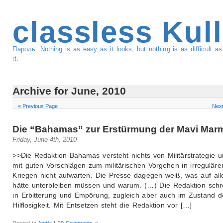
classless Kul
Пароль: Nothing is as easy as it looks, but nothing is as difficult 
it.
Archive for June, 2010
« Previous Page
Next
Die “Bahamas” zur Erstürmung der Mavi Mar
Friday, June 4th, 2010
>>Die Redaktion Bahamas versteht nichts von Militärstrategie 
mit guten Vorschlägen zum militärischen Vorgehen in irreguläre
Kriegen nicht aufwarten. Die Presse dagegen weiß, was auf all
hätte unterbleiben müssen und warum. (…) Die Redaktion schr
in Erbitterung und Empörung, zugleich aber auch im Zustand d
Hilflosigkeit. Mit Entsetzen steht die Redaktion vor […]
Posted in
Antifa
|
20 Comments »