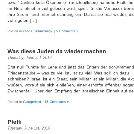
bzw. “Dankbarkeits-Ökonomie” (netzfeuilleton) namens Flattr h
im Netz ohnehin viel gelesen wird, spielt für die Verfasser bere
ihre Strom- und Internetrechnung ein. Da ist sie mal wieder, di
vom guten […]
Posted in
chaos
,
Vermittlung?
|
5 Comments »
Was diese Juden da wieder machen
Thursday, June 3rd, 2010
Erst null Punkte für Lena und jetzt das Entern der schwimmen
Friedenstaube – was zu viel ist, ist zu viel! Was soll ich dazu
schreiben? Israel ist ein Staat, sein Militär ist ein Militär, die Akt
wußten, worauf sie sich einließen, einer erhoffte offenbar soga
Zwischenfall. Über den Empfang der israelischen Einheit auf d
Posted in
Categorized
|
15 Comments »
Pfeffi
Tuesday, June 1st, 2010