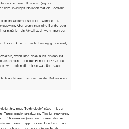
 besser zu kontrollieren ist (wg. der
t dem jeweiligen Nationalstaat die Kontrolle
allem im Sicherheitsbereich. Wenn es da
rheitsgewinn. Aber wenn man eine Bombe oder
l ist natürlich ein Vorteil auch wenn man den
, dass es keine schnelle Lösung geben wird,
 entwickeln, wenn man doch auch einfach mit
tärisch nicht sooo der Bringer ist? Gerade
hen, was sollen die mit so was überhaupt
eicht braucht man das mal bei der Kolonisierung
olutionäre, neue Technologie” gäbe, mit der
s Transmutationsreaktoren, Thoriumreaktoren,
er “5.” Generation (was auch immer das im
eaktoren ziemlich hipp zu sein. Nun kann man
encefiction ist, und keine Option für die