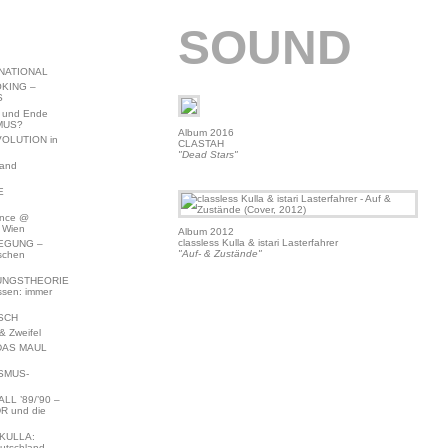
SOUND
NATIONAL
KING –
S
 und Ende
MUS?
Album 2016
VOLUTION in
CLASTAH
"Dead Stars"
land
E
ence @
 Wien
Album 2012
classless Kulla & istari Lasterfahrer
EGUNG –
"Auf- & Zustände"
schen
NGSTHEORIE
ssen: immer
SCH
 Zweifel
DAS MAUL
SMUS-
L ’89/’90 –
R und die
KULLA:
utschland