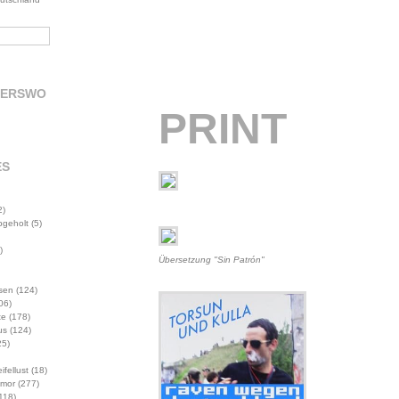
DERSWO
PRINT
ES
2)
abgeholt
(5)
)
Übersetzung "Sin Patrón"
sen
(124)
06)
te
(178)
us
(124)
5)
ifellust
(18)
mor
(277)
118)