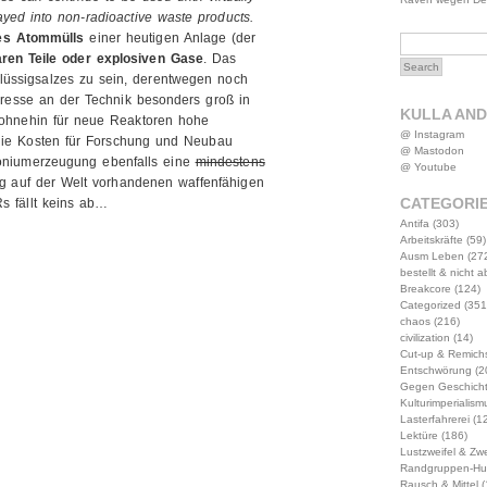
ayed into non-radioactive waste products.
des Atommülls
einer heutigen Anlage (der
ren Teile oder explosiven Gase
. Das
Flüssigsalzes zu sein, derentwegen noch
eresse an der Technik besonders groß in
KULLA AN
 ohnehin für neue Reaktoren hohe
@ Instagram
 die Kosten für Forschung und Neubau
@ Mastodon
utoniumerzeugung ebenfalls eine
mindestens
@ Youtube
 auf der Welt vorhandenen waffenfähigen
CATEGORI
s fällt keins ab…
Antifa
(303)
Arbeitskräfte
(59)
Ausm Leben
(27
bestellt & nicht 
Breakcore
(124)
Categorized
(351
chaos
(216)
civilization
(14)
Cut-up & Remich
Entschwörung
(2
Gegen Geschich
Kulturimperialism
Lasterfahrerei
(12
Lektüre
(186)
Lustzweifel & Zwe
Randgruppen-Hu
Rausch & Mittel
(