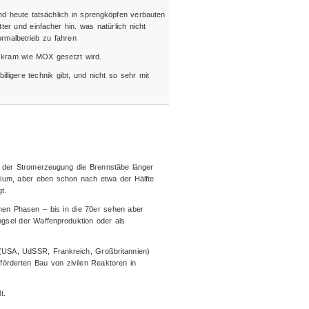
und heute tatsächlich in sprengköpfen verbauten
tter und einfacher hin. was natürlich nicht
ormalbetrieb zu fahren
o kram wie MOX gesetzt wird.
lligere technik gibt, und nicht so sehr mit
der Stromerzeugung die Brennstäbe länger
tonium, aber eben schon nach etwa der Hälfte
t.
chen Phasen – bis in die 70er sehen aber
gsel der Waffenproduktion oder als
 (USA, UdSSR, Frankreich, Großbritannien)
förderten Bau von zivilen Reaktoren in
t.