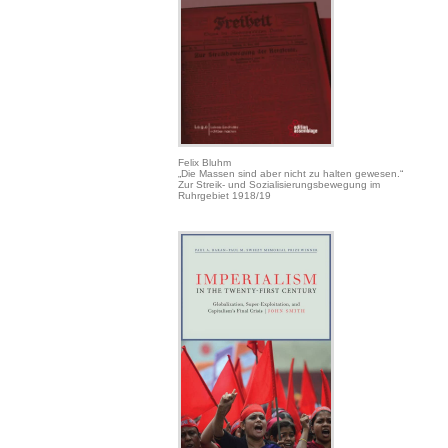
Felix Bluhm
„Die Massen sind aber nicht zu halten gewesen.“
Zur Streik- und Sozialisierungsbewegung im
Ruhrgebiet 1918/19