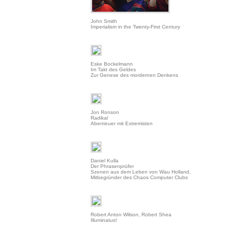
John Smith
Imperialism in the Twenty-First Century
Eske Bockelmann
Im Takt des Geldes
Zur Genese des mordernen Denkens
Jon Ronson
Radikal
Abenteuer mit Extremisten
Daniel Kulla
Der Phrasenprüfer
Szenen aus dem Leben von Wau Holland,
Mitbegründer des Chaos Computer Clubs
Robert Anton Wilson, Robert Shea
Illuminatus!