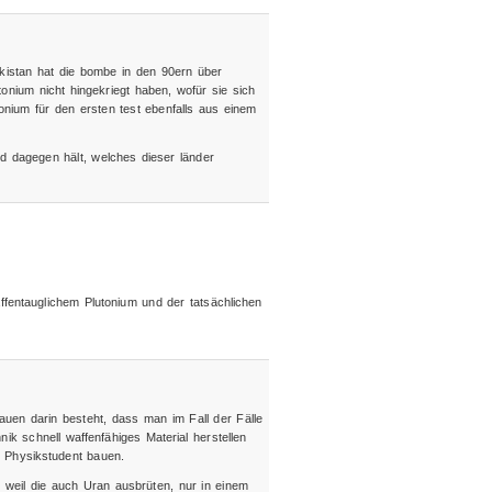
pakistan hat die bombe in den 90ern über
tonium nicht hingekriegt haben, wofür sie sich
tonium für den ersten test ebenfalls aus einem
d dagegen hält, welches dieser länder
entauglichem Plutonium und der tatsächlichen
auen darin besteht, dass man im Fall der Fälle
k schnell waffenfähiges Material herstellen
 Physikstudent bauen.
, weil die auch Uran ausbrüten, nur in einem