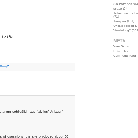
Sin Patrones Ni 
space
(64)
Teilnehmende B
(71)
Trampen
(181)
Uncategorized
(9
Vermittlung?
(659
r LFTRs
META
WordPress
Entries feed
Comments feed
ttlung?
tammt schließlich aus “zivilen” Anlagen”
s of operations, the site produced about 63