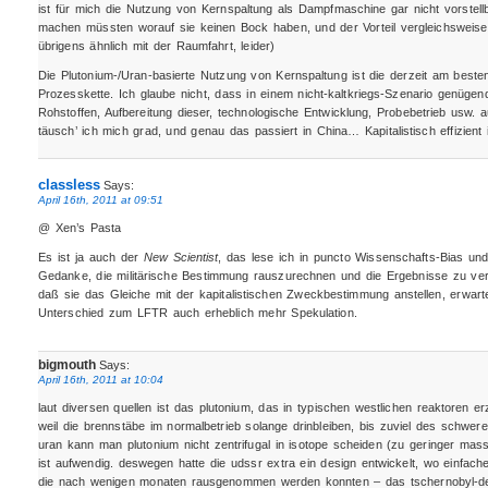
ist für mich die Nutzung von Kernspaltung als Dampfmaschine gar nicht vorstellba
machen müssten worauf sie keinen Bock haben, und der Vorteil vergleichsweise g
übrigens ähnlich mit der Raumfahrt, leider)
Die Plutonium-/Uran-basierte Nutzung von Kernspaltung ist die derzeit am beste
Prozesskette. Ich glaube nicht, dass in einem nicht-kaltkriegs-Szenario genüg
Rohstoffen, Aufbereitung dieser, technologische Entwicklung, Probebetrieb usw. 
täusch’ ich mich grad, und genau das passiert in China… Kapitalistisch effizient i
classless
Says:
April 16th, 2011 at 09:51
@ Xen’s Pasta
Es ist ja auch der
New Scientist
, das lese ich in puncto Wissenschafts-Bias un
Gedanke, die militärische Bestimmung rauszurechnen und die Ergebnisse zu vergl
daß sie das Gleiche mit der kapitalistischen Zweckbestimmung anstellen, erwart
Unterschied zum LFTR auch erheblich mehr Spekulation.
bigmouth
Says:
April 16th, 2011 at 10:04
laut diversen quellen ist das plutonium, das in typischen westlichen reaktoren e
weil die brennstäbe im normalbetrieb solange drinbleiben, bis zuviel des schwer
uran kann man plutonium nicht zentrifugal in isotope scheiden (zu geringer mas
ist aufwendig. deswegen hatte die udssr extra ein design entwickelt, wo einfa
die nach wenigen monaten rausgenommen werden konnten – das tschernobyl-de