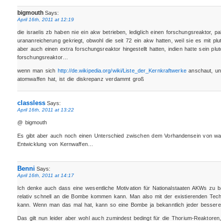
bigmouth
Says:
April 16th, 2011 at 12:19
die israelis zb haben nie ein akw betrieben, lediglich einen forschungsreaktor, 
urananreicherung gekriegt, obwohl die seit 72 ein akw hatten, weil sie es mit plu
aber auch einen extra forschungsreaktor hingestellt hatten, indien hatte sein plu
forschungsreaktor…
wenn man sich
http://de.wikipedia.org/wiki/Liste_der_Kernkraftwerke
anschaut, un
atomwaffen hat, ist die diskrepanz verdammt groß
classless
Says:
April 16th, 2011 at 13:22
@ bigmouth
Es gibt aber auch noch einen Unterschied zwischen dem Vorhandensein von waff
Entwicklung von Kernwaffen…
Benni
Says:
April 16th, 2011 at 14:17
Ich denke auch dass eine wesentliche Motivation für Nationalstaaten AKWs zu b
relativ schnell an die Bombe kommen kann. Man also mit der existierenden Techni
kann. Wenn man das mal hat, kann so eine Bombe ja bekanntlich jeder bessere
Das gilt nun leider aber wohl auch zumindest bedingt für die Thorium-Reaktoren