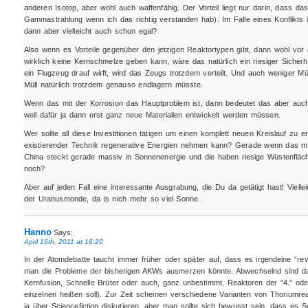
anderen Isotop, aber wohl auch waffenfähig. Der Vorteil liegt nur darin, dass das
Gammastrahlung wenn ich das richtig verstanden hab). Im Falle eines Konflikts is
dann aber vielleicht auch schon egal?
Also wenn es Vorteile gegenüber den jetzigen Reaktortypen gibt, dann wohl vor 
wirklich keine Kernschmelze geben kann, wäre das natürlich ein riesiger Siche
ein Flugzeug drauf wirft, wird das Zeugs trotzdem verteilt. Und auch weniger Mül
Müll natürlich trotzdem genauso endlagern müsste.
Wenn das mit der Korrosion das Hauptproblem ist, dann bedeutet das aber auch
weil dafür ja dann erst ganz neue Materialien entwickelt werden müssen.
Wer sollte all diese Investitionen tätigen um einen komplett neuen Kreislauf zu
existierender Technik regenerative Energien nehmen kann? Gerade wenn das mili
China steckt gerade massiv in Sonnenenergie und die haben riesige Wüstenfläc
noch?
Aber auf jeden Fall eine interessante Ausgrabung, die Du da getätigt hast! Viell
der Uranusmonde, da is nich mehr so viel Sonne.
Hanno
Says:
April 16th, 2011 at 16:20
In der Atomdebatte taucht immer früher oder später auf, dass es irgendeine “rev
man die Probleme der bisherigen AKWs ausmerzen könnte. Abwechselnd sind da
Kernfusion, Schnelle Brüter oder auch, ganz unbestimmt, Reaktoren der “4.” od
einzelnen heißen soll). Zur Zeit scheinen verschiedene Varianten von Thoriumr
ja über Sciencefiction diskutieren, aber man sollte sich bewusst sein, dass es Sci