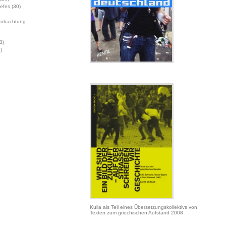
Jefes
(30)
eobachtung
3)
)
Kulla als Teil eines Übersetzungskollektivs von
Texten zum griechischen Aufstand 2008