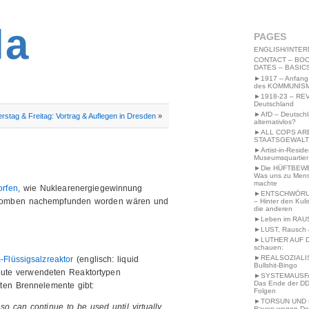
2MWW4N64EB9P
la
PAGES
ENGLISH/INTER
CONTACT – BOO
DATES – BASIC
►1917 – Anfang
des KOMMUNIS
►1918-23 – RE
Deutschland
►AfD – Deutsch
rstag & Freitag: Vortrag & Auflegen in Dresden
»
alternativlos?
►ALL COPS AR
STAATSGEWALT
►Artist-in-Resid
Museumsquartier
►Die HÜFTBEW
Was uns zu Men
machte
orfen
, wie Nuklearenergiegewinnung
►ENTSCHWÖRU
n Bomben nachempfunden worden wären und
– Hinter den Kuli
die anderen
►Leben im RAU
►LUST, Rausch &
►LUTHER AUF 
schauen:
►REALSOZIALI
-Flüssigsalzreaktor
(englisch: liquid
Bullshit-Bingo
 heute verwendeten Reaktortypen
►SYSTEMAUSFAL
Das Ende der DD
sten Brennelemente gibt:
Folgen
►TORSUN UND 
 so can continue to be used until virtually
Raven wegen De