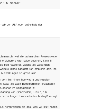
he U.S. arsenal.”
halb der USA oder außerhalb der
lematisch, weil die technischen Prozessketten
ne sicherere Alternative aussieht, kann in
le bed reactors), welche als wesentlich
rwartete Dinge passiert (ich empfehle dazu ne
en Auswirkungen so gross sind.
vorn bis hinten überwacht und reguliert
 Staat als auch Betreiberfirmen letztendlich
 Geschäft im Kapitalismus ist
chaftung von (finanziellem) Risiko, d.h.
trie mit langen Prozessketten bedingt/erzeugt
us heranreichen als das, was wir jetzt haben,