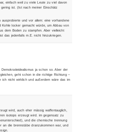
r, einfach weil zu viele Leute zu viel davon
ering ist. (Ist nach meiner Einschätz
n ausprobierte und vor allem: eine vorhandene
end Kohle locker gemacht würde, um Abbau von
aus dem Boden zu stampfen. Aber vielleicht
st das jedenfalls m.E. nicht hinzukriegen.
d Demokratieidealismus ja schon so. Aber der
eichen, geht schon in die richtige Richtung –
e ich nicht wirklich und außerdem wäre das im
rzeugt wird, auch eher mässig waffentauglich,
eren isotops erzeugt wird. im gegensatz zu
senunterschied), und die chemische trennung
cher an die brennstäbe dranzukommen war, und
sign.