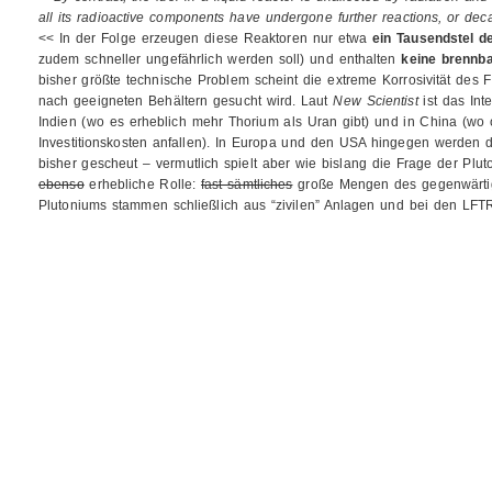
all its radioactive components have undergone further reactions, or dec
<< In der Folge erzeugen diese Reaktoren nur etwa
ein Tausendstel 
zudem schneller ungefährlich werden soll) und enthalten
keine brennba
bisher größte technische Problem scheint die extreme Korrosivität des 
nach geeigneten Behältern gesucht wird. Laut
New Scientist
ist das Int
Indien (wo es erheblich mehr Thorium als Uran gibt) und in China (wo
Investitionskosten anfallen). In Europa und den USA hingegen werden
bisher gescheut – vermutlich spielt aber wie bislang die Frage der Pl
ebenso
erhebliche Rolle:
fast sämtliches
große Mengen des gegenwärtig
Plutoniums stammen schließlich aus “zivilen” Anlagen und bei den LFTR