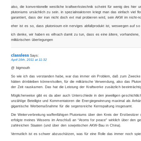
also, die konventionelle westliche kraftwerkstechnik scheint für wenig des hier 
plutoniums ursächlich zu sein. in spezialreaktoren kriegt man das einfach viel flo
garantiert, dass der iran nicht doch evt mal probieren wird, sein AKW im nicht-n
eher ist es so, dass plutonioum ein nerviges abfallprodukt ist, weswegen auf s
ich denke, wir haben es eifnach damit zu tun, dass es eine ältere, vorhandene, bi
militärischen überlegungen
classless
Says:
April 16th, 2011 at 11:32
@ bigmouth
So wie ich das verstanden habe, war das immer ein Problem, daß zum Zwecke 
hätten drinbleiben können/sollen, für die militärische Verwendung, also das Plu
der Zeit rauskamen. Das hat die Leistung der Kraftwerke zusätzlich beeinträchtig
Möglicherweise gibt es da aber auch Unterschiede in den jeweiligen geschichtli
unzählige Beteiligte und Kommentatoren die Energiegewinnung maximal als Anhän
gigantische Werbemaßnahme für die segensreiche Kernspaltung insgesamt.
Die Weiterverbreitung waffenfähigen Plutoniums über den Kreis der Erstbesitzer
erfolgte meines Wissens im Anschluß an “Atoms for peace” wirklich über den ge
zahlreichen Staaten (und über den sowjetischen AKW-Bau in China).
Vermutlich ist es schwer abzuschätzen, was für eine Rolle das immer noch spiel