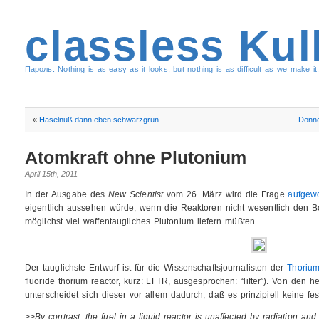
classless Kul
Пароль: Nothing is as easy as it looks, but nothing is as difficult as we make it.
«
Haselnuß dann eben schwarzgrün
Donne
Atomkraft ohne Plutonium
April 15th, 2011
In der Ausgabe des
New Scientist
vom 26. März wird die Frage
aufgew
eigentlich aussehen würde, wenn die Reaktoren nicht wesentlich de
möglichst viel waffentaugliches Plutonium liefern müßten.
Der tauglichste Entwurf ist für die Wissenschaftsjournalisten der
Thorium
fluoride thorium reactor, kurz: LFTR, ausgesprochen: “lifter”). Von den
unterscheidet sich dieser vor allem dadurch, daß es prinzipiell keine fe
>>
By contrast, the fuel in a liquid reactor is unaffected by radiation and