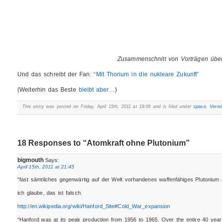
Zusammenschnitt von Vorträgen übe
Und das schreibt der Fan:
“Mit Thorium in die nukleare Zukunft”
(Weiterhin das Beste
bleibt aber…
)
This entry was posted on Friday, April 15th, 2011 at 18:06 and is filed under
space
,
Vermi
18 Responses to “Atomkraft ohne Plutonium”
bigmouth
Says:
April 15th, 2011 at 21:45
“fast sämtliches gegenwärtig auf der Welt vorhandenes waffenfähiges Plutonium s
ich glaube, das ist falsch.
http://en.wikipedia.org/wiki/Hanford_Site#Cold_War_expansion
“Hanford was at its peak production from 1956 to 1965. Over the entire 40 year