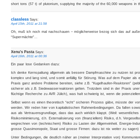
short tons (57 t) of plutonium, supplying the majority of the 60,000 weapons in t
classless
Says:
April 15th, 2011 at 21:58
Oh, muß ich noch mal nachschauen – möglicherweise bezog sich das auf außer
“Supermächte”…
Xenu's Pasta
Says:
April 16th, 2011 at 00:36
Ein paar lose Gedanken dazu:
Ich denke Kernspaltung allgemein als bessere Dampfmaschine zu nutzen ist prob
komplex und lang sind, und somit anfällig für Störung. Was auf dem Papier als ei
Praxis ganz andere Probleme bereiten, siehe z.B. “Kugelhaufen-Reaktoren” (pebb
sicherer als z.B. Siedewasserreaktoren gelten. Trotzdem sind in der Praxis une
flüchtige Recherche zu AVR Jülich), was halt schwierig ist, wenn die potenziell
Selbst wenn es einen theoretisch “echt” sicheren Prozess gäbe, müsste der von 
werden. Wir reden hier von kapitalistischen Rahmenbedingungen. Da fallen sowohl
aus als Vertrauensgrundlage, dass das auch wirklich klappt. (Weil: wesentliches
Risikominimierung, d.h. Externalisierung von (finanziellem) Risiko, d.h. Vergesells
wegrechnen von (technischem) Risiko zu Lasten der Allgemeinheit. Energie-Indus
grosse Quasimonopole, Staat und grosse Firmen: dazu ist nix weiter zu sagen)
Unter Bedingungen, die deutlich näher an (meiner Interpretation von) Kommunism