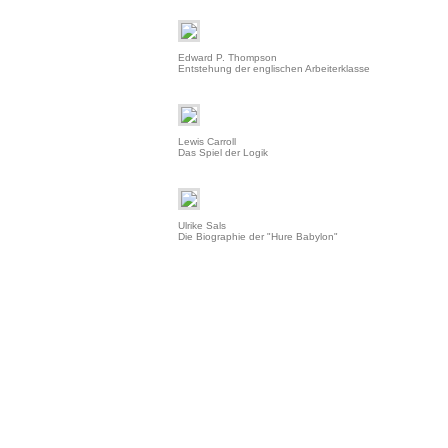
Edward P. Thompson
Entstehung der englischen Arbeiterklasse
Lewis Carroll
Das Spiel der Logik
Ulrike Sals
Die Biographie der "Hure Babylon"