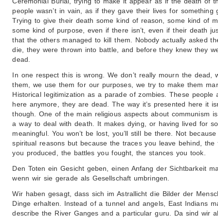
Ceremonial Burial, trying to make it appear as if the death of t
people wasn’t in vain, as if they gave their lives for something
Trying to give their death some kind of reason, some kind of 
some kind of purpose, even if there isn’t, even if their death j
that the others managed to kill them. Nobody actually asked t
die, they were thrown into battle, and before they knew they w
dead.
In one respect this is wrong. We don’t really mourn the dead, w
them, we use them for our purposes, we try to make them mar
Historical legitimization as a parade of zombies. These people a
here anymore, they are dead. The way it’s presented here it isn
though. One of the main religious aspects about communism is t
a way to deal with death. It makes dying, or having lived for s
meaningful. You won’t be lost, you’ll still be there. Not because
spiritual reasons but because the traces you leave behind, the 
you produced, the battles you fought, the stances you took.
Den Toten ein Gesicht geben, einen Anfang der Sichtbarkeit m
wenn wir sie gerade als Gesellschaft umbringen.
Wir haben gesagt, dass sich im Astrallicht die Bilder der Mens
Dinge erhalten. Instead of a tunnel and angels, East Indians m
describe the River Ganges and a particular guru. Da sind wir a