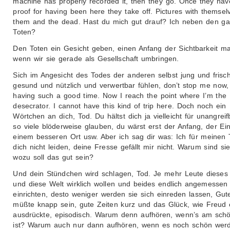
machine has properly recorded it, then they go. Once they hav
proof for having been here they take off. Pictures with themsel
them and the dead. Hast du mich gut drauf? Ich neben den g
Toten?
Den Toten ein Gesicht geben, einen Anfang der Sichtbarkeit m
wenn wir sie gerade als Gesellschaft umbringen.
Sich im Angesicht des Todes der anderen selbst jung und frisc
gesund und nützlich und verwertbar fühlen, don’t stop me now,
having such a good time. Now I reach the point where I’m the
desecrator. I cannot have this kind of trip here. Doch noch ein
Wörtchen an dich, Tod. Du hältst dich ja vielleicht für unangreifb
so viele blöderweise glauben, du wärst erst der Anfang, der Ei
einem besseren Ort usw. Aber ich sag dir was: Ich für meinen 
dich nicht leiden, deine Fresse gefällt mir nicht. Warum sind sie 
wozu soll das gut sein?
Und dein Stündchen wird schlagen, Tod. Je mehr Leute dieses
und diese Welt wirklich wollen und beides endlich angemessen
einrichten, desto weniger werden sie sich einreden lassen, Gut
müßte knapp sein, gute Zeiten kurz und das Glück, wie Freud 
ausdrückte, episodisch. Warum denn aufhören, wenn’s am sch
ist? Warum auch nur dann aufhören, wenn es noch schön wer