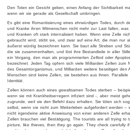
Den Toten ein Gesicht geben, einen Anfang der Sichtbarkeit m
wenn wir sie gerade als Gesellschaft umbringen.
Es gibt eine Romantisierung eines ehrwürdigen Todes, durch de
und Kranke ihren Mitmenschen nicht mehr zur Last fallen, was 
und Kranken oft stark internalisiert haben. Wenn eine Zelle nic
gebraucht wird, stirbt sie, und zwar auf eine Art, die man nur a
äußerst würdig bezeichnen kann. Sie baut alle Streben und Stü
die sie zusammenhalten, und löst ihre Bestandteile in aller Still
ein Vorgang, den man als programmierten Zelltod oder Apopto
bezeichnet. Jeden Tag opfern sich viele Milliarden Zellen zum 
des Gesamtorganismus, und Milliarden weitere beseitigen den A
Menschen sind keine Zellen, sie bestehen aus ihnen. Parallele i
Identität.
Zellen können auch eines gewaltsamen Todes sterben – beispie
wenn sie mit Krankheitserregern infiziert sind -, aber meist geh
zugrunde, weil sie den Befehl dazu erhalten. Sie töten sich sog
selbst, wenn sie nicht zum Weiterleben aufgefordert werden – 
nicht irgendeine aktive Anweisung von einer anderen Zelle erha
Zellen brauchen viel Bestätigung. The tourists are all trying to 
picture, like thieves, then they go again. They check carefully if