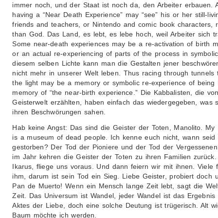
immer noch, und der Staat ist noch da, den Arbeiter erbauen. A
having a “Near Death Experience” may “see” his or her still-livi
friends and teachers, or Nintendo and comic book characters, r
than God. Das Land, es lebt, es lebe hoch, weil Arbeiter sich t
Some near-death experiences may be a re-activation of birth 
or an actual re-experiencing of parts of the process in symbolic
diesem selben Lichte kann man die Gestalten jener beschwören
nicht mehr in unserer Welt leben. Thus racing through tunnels
the light may be a memory or symbolic re-experience of being 
memory of “the near-birth experience.” Die Kabbalisten, die vo
Geisterwelt erzählten, haben einfach das wiedergegeben, was s
ihren Beschwörungen sahen.
Hab keine Angst: Das sind die Geister der Toten, Manolito. M
is a museum of dead people. Ich kenne euch nicht, wann seid 
gestorben? Der Tod der Pioniere und der Tod der Vergessenen
im Jahr kehren die Geister der Toten zu ihren Familien zurück.
Ikarus, fliege uns voraus. Und dann feiern wir mit ihnen. Viele 
ihm, darum ist sein Tod ein Sieg. Liebe Geister, probiert doch 
Pan de Muerto! Wenn ein Mensch lange Zeit lebt, sagt die Welt
Zeit. Das Universum ist Wandel, jeder Wandel ist das Ergebnis
Aktes der Liebe, doch eine solche Deutung ist trügerisch. Alt wi
Baum möchte ich werden.