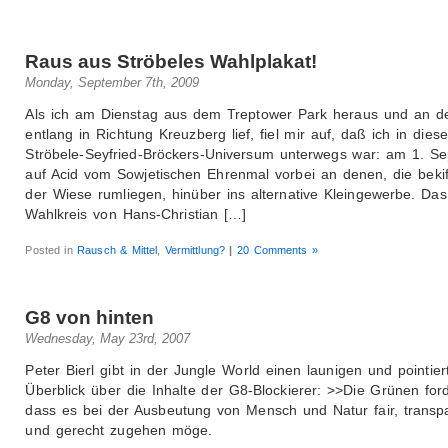
Raus aus Ströbeles Wahlplakat!
Monday, September 7th, 2009
Als ich am Dienstag aus dem Treptower Park heraus und an d
entlang in Richtung Kreuzberg lief, fiel mir auf, daß ich in dies
Ströbele-Seyfried-Bröckers-Universum unterwegs war: am 1. S
auf Acid vom Sowjetischen Ehrenmal vorbei an denen, die bekif
der Wiese rumliegen, hinüber ins alternative Kleingewerbe. Das 
Wahlkreis von Hans-Christian […]
Posted in
Rausch & Mittel
,
Vermittlung?
|
20 Comments »
G8 von hinten
Wednesday, May 23rd, 2007
Peter Bierl gibt in der Jungle World einen launigen und pointier
Überblick über die Inhalte der G8-Blockierer: >>Die Grünen for
dass es bei der Ausbeutung von Mensch und Natur fair, transp
und gerecht zugehen möge.