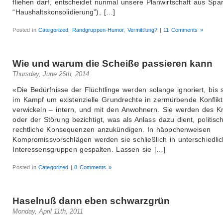
fliehen darf, entscheidet nunmal unsere Planwirtschaft aus Spa
“Haushaltskonsolidierung”), […]
Posted in
Categorized
,
Randgruppen-Humor
,
Vermittlung?
|
11 Comments »
Wie und warum die Scheiße passieren kann
Thursday, June 26th, 2014
«Die Bedürfnisse der Flüchtlinge werden solange ignoriert, bis s
im Kampf um existenzielle Grundrechte in zermürbende Konflik
verwickeln – intern, und mit den Anwohnern. Sie werden des Kr
oder der Störung bezichtigt, was als Anlass dazu dient, politis
rechtliche Konsequenzen anzukündigen. In häppchenweisen
Kompromissvorschlägen werden sie schließlich in unterschiedli
Interessensgruppen gespalten. Lassen sie […]
Posted in
Categorized
|
8 Comments »
Haselnuß dann eben schwarzgrün
Monday, April 11th, 2011