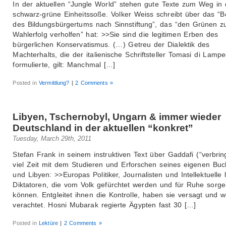
In der aktuellen “Jungle World” stehen gute Texte zum Weg in 
schwarz-grüne Einheitssoße. Volker Weiss schreibt über das “B
des Bildungsbürgertums nach Sinnstiftung”, das “den Grünen 
Wahlerfolg verholfen” hat: >>Sie sind die legitimen Erben des
bürgerlichen Konservatismus. (…) Getreu der Dialektik des
Machterhalts, die der italienische Schriftsteller Tomasi di Lamp
formulierte, gilt: Manchmal […]
Posted in
Vermittlung?
|
2 Comments »
Libyen, Tschernobyl, Ungarn & immer wieder
Deutschland in der aktuellen “konkret”
Tuesday, March 29th, 2011
Stefan Frank in seinem instruktiven Text über Gaddafi (“verbring
viel Zeit mit dem Studieren und Erforschen seines eigenen Buc
und Libyen: >>Europas Politiker, Journalisten und Intellektuelle 
Diktatoren, die vom Volk gefürchtet werden und für Ruhe sorg
können. Entgleitet ihnen die Kontrolle, haben sie versagt und 
verachtet. Hosni Mubarak regierte Ägypten fast 30 […]
Posted in
Lektüre
|
2 Comments »