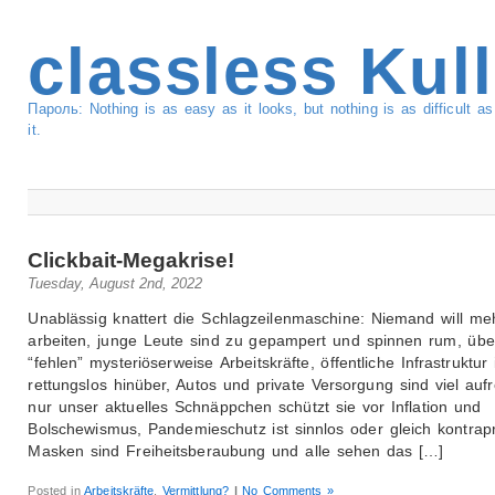
classless Kul
Пароль: Nothing is as easy as it looks, but nothing is as difficult 
it.
Clickbait-Megakrise!
Tuesday, August 2nd, 2022
Unablässig knattert die Schlagzeilenmaschine: Niemand will me
arbeiten, junge Leute sind zu gepampert und spinnen rum, über
“fehlen” mysteriöserweise Arbeitskräfte, öffentliche Infrastruktur 
rettungslos hinüber, Autos und private Versorgung sind viel auf
nur unser aktuelles Schnäppchen schützt sie vor Inflation und
Bolschewismus, Pandemieschutz ist sinnlos oder gleich kontrapr
Masken sind Freiheitsberaubung und alle sehen das […]
Posted in
Arbeitskräfte
,
Vermittlung?
|
No Comments »