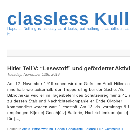
classless Kul
Пароль: Nothing is as easy as it looks, but nothing is as difficult 
it.
Hitler Teil V: “Lesestoff” und geförderter Akti
Tuesday, November 12th, 2019
Am 12. November 1919 sehen wir den Gefreiten Adolf Hitler s
innerhalb wie außerhalb der Truppe eifrig bei der Sache. Als
Bibliothekar wird er im Tagesbefehl des Schützenregiments 41 
zu dessen Stab und Nachrichtenkompanie er Ende Oktober
kommandiert worden war: “Lesestoff. Am 13. ds. vormittags 9 
empfangen Kl[eine] Gesch[ütz] Batterie, Nachrichtenkomp[anie]
für […]
Posted in
Antifa
,
Entschwörung
,
Gegen Geschichte
,
Lektüre
|
No Comments »