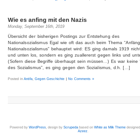
Wie es anfing mit den Nazis
Monday, September 16th, 2019
Übersicht der bisherigen Postings zur Entstehung des
Nationalsozialismus Egal wie oft das auch beim Thema “Anfän
Nationalsozialismus” behauptet wird: ES ging damals 1919 nicht
und unten los, sondern es ging zuallererst gegen links und unt
(Sofern diese Begriffe überhaupt sein müssen…) Es war keine “
des Sozialismus”, es ging gegen den Sozialismus, d.h. […]
Posted in
Antifa
,
Gegen Geschichte
|
No Comments »
Powered by
WordPress
, design by
Scrupeda
based on
White as Milk Theme
designe
Azeez
.