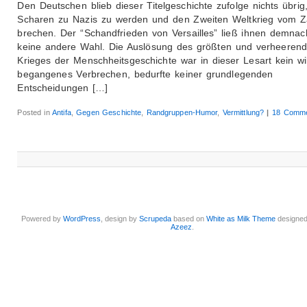
Den Deutschen blieb dieser Titelgeschichte zufolge nichts übrig,
Scharen zu Nazis zu werden und den Zweiten Weltkrieg vom 
brechen. Der “Schandfrieden von Versailles” ließ ihnen demnac
keine andere Wahl. Die Auslösung des größten und verheerend
Krieges der Menschheitsgeschichte war in dieser Lesart kein wil
begangenes Verbrechen, bedurfte keiner grundlegenden
Entscheidungen […]
Posted in
Antifa
,
Gegen Geschichte
,
Randgruppen-Humor
,
Vermittlung?
|
18 Comme
Powered by
WordPress
, design by
Scrupeda
based on
White as Milk Theme
designe
Azeez
.