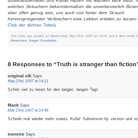
auseinanderhalten und Rätsel häufen mit wachem Blick dafür, h
welchen Sträuchern bekanntermaßen die unverbesserlich Bösen
aber offen genug sein, uns auch von hinter dem Strauch
hervorspringenden Verbrechern eine Lektion erteilen zu lassen.
Club der dichten Toten
)
This entry was posted on Wednesday, May 23rd, 2007 at 13:01 and is filed under
Remichsen
,
Gegen Geschichte
8 Responses to “Truth is stranger than fiction
original olli
Says:
May 23rd, 2007 at 14:21
Schön viel zu lesen für den langen, langen Tag!
Mack
Says:
May 23rd, 2007 at 14:48
Schreib mal wieder mehr sowas, Kulla! Subversion by version und 
nonono
Says: