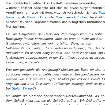
Die praktische Erzählkritik in Gestalt zusammenprallender,
widersprüchlicher Konzepte läßt sich mit etwas aufgerüstetem
C
Angriff nehmen, also mit dem, was ich verschiedentlich als
Text
Remichs
, als
Bastard Litte
oder
Weichkern-AufSchnitt
belabelt 
allesamt textliche Repräsentationen des alltäglichen undramati
Multitasking.
>>
…die Umgehung, der Hack, der Witz mögen wohl mir selbst
Bewegungsfreiheit verschaffen, aber sie kratzen nicht am Kern
Glaubensgewißheiten, am verinnerlichten Wert, an den
Selbstverständlichkeiten, die zuverlässig verhindern, daß das Sp
funktioniert. Es scheint nötig zu sein, den Kern zu spalten, ihn 
Nußknacker einzuspannen, in der Zentrifuge rotieren zu lassen,
seine Energie freisetzt.
Wie nun geschieht die Aneignung? Müssen die Texte für sich s
sprechen, indem sie entblößt dem heutigen Bescheidwissen vor
werden (wie in Gremlizas Expreß)? Muß planvoll eine zweite 
angelegt und dem Text mittels raffinierter Montage entlockt we
bei
Stefan Wirner
)?
Ich wählte die Methode der parallelen Rätselkumulation. Wir hö
dem Scheiß nicht auf, bis die Scheiße aufhört. Wir Diskordier