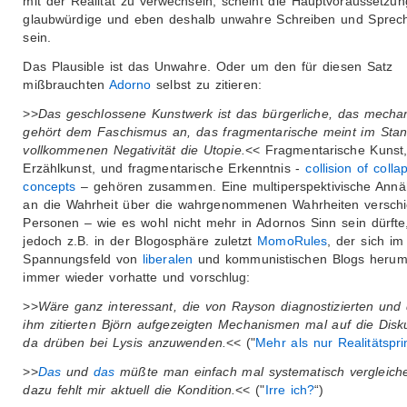
mit der Realität zu verwechseln, scheint die Hauptvoraussetzun
glaubwürdige und eben deshalb unwahre Schreiben und Sprec
sein.
Das Plausible ist das Unwahre. Oder um den für diesen Satz
mißbrauchten
Adorno
selbst zu zitieren:
>>
Das geschlossene Kunstwerk ist das bürgerliche, das mecha
gehört dem Faschismus an, das fragmentarische meint im Sta
vollkommenen Negativität die Utopie.
<< Fragmentarische Kunst
Erzählkunst, und fragmentarische Erkenntnis -
collision of colla
concepts
– gehören zusammen. Eine multiperspektivische Ann
an die Wahrheit über die wahrgenommenen Wahrheiten versch
Personen – wie es wohl nicht mehr in Adornos Sinn sein dürfte
jedoch z.B. in der Blogosphäre zuletzt
MomoRules
, der sich im
Spannungsfeld von
liberalen
und kommunistischen Blogs herumt
immer wieder vorhatte und vorschlug:
>>
Wäre ganz interessant, die von Rayson diagnostizierten un
ihm zitierten Björn aufgezeigten Mechanismen mal auf die Disk
da drüben bei Lysis anzuwenden.
<< ("
Mehr als nur Realitätspri
>>
Das
und
das
müßte man einfach mal systematisch vergleich
dazu fehlt mir aktuell die Kondition.
<< ("
Irre ich?
“)