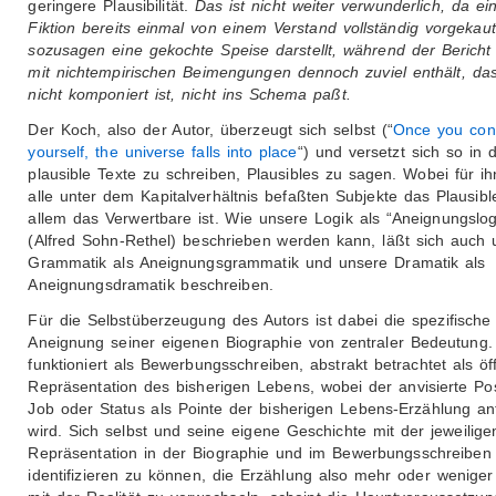
geringere Plausibilität.
Das ist nicht weiter verwunderlich, da ei
Fiktion bereits einmal von einem Verstand vollständig vorgekau
sozusagen eine gekochte Speise darstellt, während der Bericht
mit nichtempirischen Beimengungen dennoch zuviel enthält, da
nicht komponiert ist, nicht ins Schema paßt.
Der Koch, also der Autor, überzeugt sich selbst (“
Once you con
yourself, the universe falls into place
“) und versetzt sich so in 
plausible Texte zu schreiben, Plausibles zu sagen. Wobei für ih
alle unter dem Kapitalverhältnis befaßten Subjekte das Plausibl
allem das Verwertbare ist. Wie unsere Logik als “Aneignungslog
(Alfred Sohn-Rethel) beschrieben werden kann, läßt sich auch 
Grammatik als Aneignungsgrammatik und unsere Dramatik als
Aneignungsdramatik beschreiben.
Für die Selbstüberzeugung des Autors ist dabei die spezifische
Aneignung seiner eigenen Biographie von zentraler Bedeutung.
funktioniert als Bewerbungsschreiben, abstrakt betrachtet als öff
Repräsentation des bisherigen Lebens, wobei der anvisierte Po
Job oder Status als Pointe der bisherigen Lebens-Erzählung anti
wird. Sich selbst und seine eigene Geschichte mit der jeweilige
Repräsentation in der Biographie und im Bewerbungsschreiben
identifizieren zu können, die Erzählung also mehr oder wenige