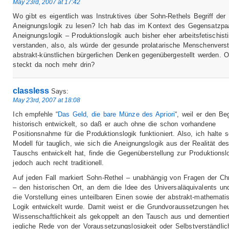
May 23rd, 2007 at 17:42
Wo gibt es eigentlich was Instruktives über Sohn-Rethels Begriff der
Aneignungslogik zu lesen? Ich hab das im Kontext des Gegensatzpa
Aneignungslogik – Produktionslogik auch bisher eher arbeitsfetischist
verstanden, also, als würde der gesunde prolatarische Menschenver
abstrakt-künstlichen bürgerlichen Denken gegenübergestellt werden. 
steckt da noch mehr drin?
classless
Says:
May 23rd, 2007 at 18:08
Ich empfehle “
Das Geld, die bare Münze des Apriori
“, weil er den Beg
historisch entwickelt, so daß er auch ohne die schon vorhandene
Positionsnahme für die Produktionslogik funktioniert. Also, ich halte s
Modell für tauglich, wie sich die Aneignungslogik aus der Realität de
Tauschs entwickelt hat, finde die Gegenüberstellung zur Produktionsl
jedoch auch recht traditionell.
Auf jeden Fall markiert Sohn-Rethel – unabhängig von Fragen der Ch
– den historischen Ort, an dem die Idee des Universaläquivalents und
die Vorstellung eines unteilbaren Einen sowie der abstrakt-mathemati
Logik entwickelt wurde. Damit weist er die Grundvoraussetzungen heu
Wissenschaftlichkeit als gekoppelt an den Tausch aus und dementier
jegliche Rede von der Voraussetzungslosigkeit oder Selbstverständlich