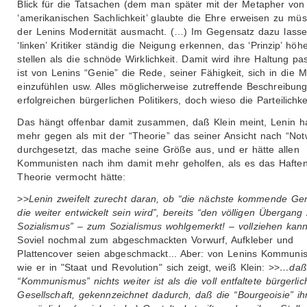
Blick für die Tatsachen (dem man später mit der Metapher von
‘amerikanischen Sachlichkeit’ glaubte die Ehre erweisen zu müs
der Lenins Modernität ausmacht. (…) Im Gegensatz dazu lasse
‘linken’ Kritiker ständig die Neigung erkennen, das ‘Prinzip’ höh
stellen als die schnöde Wirklichkeit. Damit wird ihre Haltung pas
ist von Lenins “Genie” die Rede, seiner Fähigkeit, sich in die 
einzufühlen usw. Alles möglicherweise zutreffende Beschreibun
erfolgreichen bürgerlichen Politikers, doch wieso die Parteilichke
Das hängt offenbar damit zusammen, daß Klein meint, Lenin h
mehr gegen als mit der “Theorie” das seiner Ansicht nach “No
durchgesetzt, das mache seine Größe aus, und er hätte allen
Kommunisten nach ihm damit mehr geholfen, als es das Hafte
Theorie vermocht hätte:
>>
Lenin zweifelt zurecht daran, ob “die nächste kommende Gen
die weiter entwickelt sein wird”, bereits “den völligen Übergan
Sozialismus” – zum Sozialismus wohlgemerkt! – vollziehen kann
Soviel nochmal zum abgeschmackten Vorwurf, Aufkleber und
Plattencover seien abgeschmackt... Aber: von Lenins Kommuni
wie er in "Staat und Revolution" sich zeigt, weiß Klein: >>
…daß 
“Kommunismus” nichts weiter ist als die voll entfaltete bürgerlic
Gesellschaft, gekennzeichnet dadurch, daß die “Bourgeoisie” ih