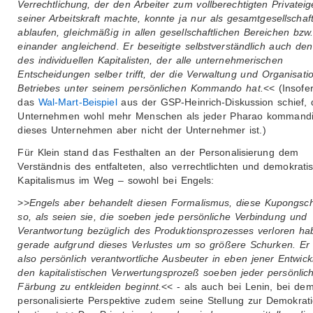
Verrechtlichung, der den Arbeiter zum vollberechtigten Privatei
seiner Arbeitskraft machte, konnte ja nur als gesamtgesellschaft
ablaufen, gleichmäßig in allen gesellschaftlichen Bereichen bzw
einander angleichend. Er beseitigte selbstverständlich auch de
des individuellen Kapitalisten, der alle unternehmerischen
Entscheidungen selber trifft, der die Verwaltung und Organisati
Betriebes unter seinem persönlichen Kommando hat.
<< (Insofer
das
Wal-Mart-Beispiel
aus der GSP-Heinrich-Diskussion schief,
Unternehmen wohl mehr Menschen als jeder Pharao kommandi
dieses Unternehmen aber nicht der Unternehmer ist.)
Für Klein stand das Festhalten an der Personalisierung dem
Verständnis des entfalteten, also verrechtlichten und demokratis
Kapitalismus im Weg – sowohl bei Engels:
>>
Engels aber behandelt diesen Formalismus, diese Kupongsc
so, als seien sie, die soeben jede persönliche Verbindung und
Verantwortung bezüglich des Produktionsprozesses verloren ha
gerade aufgrund dieses Verlustes um so größere Schurken. Er
also persönlich verantwortliche Ausbeuter in eben jener Entwick
den kapitalistischen Verwertungsprozeß soeben jeder persönlic
Färbung zu entkleiden beginnt.
<< - als auch bei Lenin, bei dem
personalisierte Perspektive zudem seine Stellung zur Demokrat