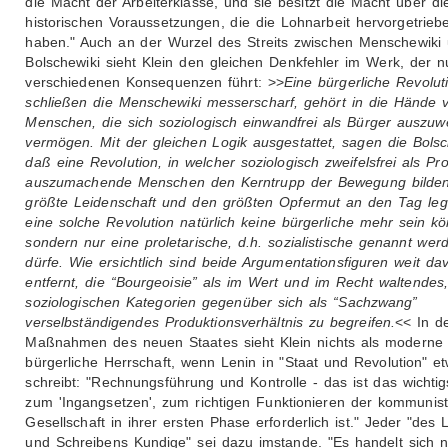
die Macht der Arbeiterklasse, und sie besitzt die Macht über di
historischen Voraussetzungen, die die Lohnarbeit hervorgetrieb
haben." Auch an der Wurzel des Streits zwischen Menschewiki
Bolschewiki sieht Klein den gleichen Denkfehler im Werk, der n
verschiedenen Konsequenzen führt: >>
Eine bürgerliche Revolut
schließen die Menschewiki messerscharf, gehört in die Hände 
Menschen, die sich soziologisch einwandfrei als Bürger auszuw
vermögen. Mit der gleichen Logik ausgestattet, sagen die Bolsc
daß eine Revolution, in welcher soziologisch zweifelsfrei als Pro
auszumachende Menschen den Kerntrupp der Bewegung bilden
größte Leidenschaft und den größten Opfermut an den Tag le
eine solche Revolution natürlich keine bürgerliche mehr sein k
sondern nur eine proletarische, d.h. sozialistische genannt wer
dürfe. Wie ersichtlich sind beide Argumentationsfiguren weit da
entfernt, die “Bourgeoisie” als im Wert und im Recht waltendes
soziologischen Kategorien gegenüber sich als “Sachzwang”
verselbständigendes Produktionsverhältnis zu begreifen.
<< In d
Maßnahmen des neuen Staates sieht Klein nichts als moderne
bürgerliche Herrschaft, wenn Lenin in "Staat und Revolution" e
schreibt: "Rechnungsführung und Kontrolle - das ist das wichtig
zum 'Ingangsetzen', zum richtigen Funktionieren der kommunis
Gesellschaft in ihrer ersten Phase erforderlich ist." Jeder "des
und Schreibens Kundige" sei dazu imstande. "Es handelt sich n