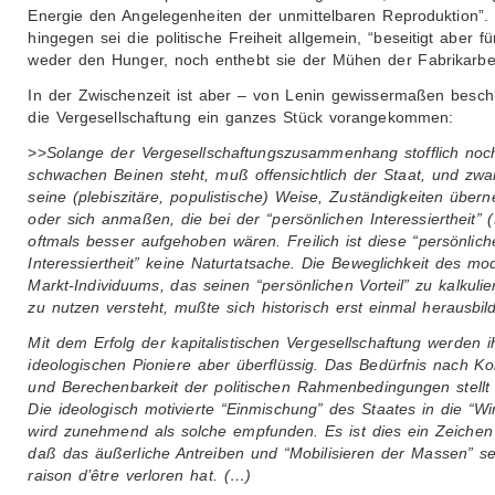
Energie den Angelegenheiten der unmittelbaren Reproduktion”.
hingegen sei die politische Freiheit allgemein, “beseitigt aber fü
weder den Hunger, noch enthebt sie der Mühen der Fabrikarbei
In der Zwischenzeit ist aber – von Lenin gewissermaßen besch
die Vergesellschaftung ein ganzes Stück vorangekommen:
>>
Solange der Vergesellschaftungszusammenhang stofflich noc
schwachen Beinen steht, muß offensichtlich der Staat, und zwa
seine (plebiszitäre, populistische) Weise, Zuständigkeiten übe
oder sich anmaßen, die bei der “persönlichen Interessiertheit” (
oftmals besser aufgehoben wären. Freilich ist diese “persönlich
Interessiertheit” keine Naturtatsache. Die Beweglichkeit des m
Markt-Individuums, das seinen “persönlichen Vorteil” zu kalkuli
zu nutzen versteht, mußte sich historisch erst einmal herausbil
Mit dem Erfolg der kapitalistischen Vergesellschaftung werden i
ideologischen Pioniere aber überflüssig. Das Bedürfnis nach Kon
und Berechenbarkeit der politischen Rahmenbedingungen stellt 
Die ideologisch motivierte “Einmischung” des Staates in die “Wir
wird zunehmend als solche empfunden. Es ist dies ein Zeichen 
daß das äußerliche Antreiben und “Mobilisieren der Massen” se
raison d’être verloren hat. (…)