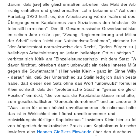
darum, daß [sie] alle gleichermaßen arbeiten, das Maß der Arb
richtig einhalten und gleichermaßen Lohn bekommen." Auf dem
Parteitag 1920 heißt es, der Arbeitszwang würde "während des
Übergangs vom Kapitalismus zum Sozialismus den höchsten G
Intensität erreichen". Der III. Gesamtrussische Gewerkschaftsk
im selben Jahr erklärt gar, "Zwang, Reglementierung und Militar
der Arbeit" seien "nicht nur Notstandsmaßnahmen", vielmehr be
"der Arbeiterstaat normalerweise das Recht", "jeden Bürger zu 
beliebigen Arbeitsleistung an jedem beliebigen Ort zu nötigen." 
verbittet sich Kritik am "Einzelleistungsprinzip" mit dem Satz: "
davor fürchtet, offenbart damit unbewußt ein tiefes inneres Miß
gegen die Sowjetmacht." (Hier weist Klein - ganz im Sinne Wil
- darauf hin, daß der Unterschied zu Stalin lediglich darin bes
habe, daß dieser den Satz ohne das Wort "unbewußt" formuliert
Klein schließt, daß der "proletarische Staat" in "genau die gleic
Position" einrückt, "die vormals die Kapitalistenklasse innehatte,
zum gesellschaftlichen 'Generalunternehmer'" und an anderer St
"Was Lenin für einen höchst unvollkommenen Sozialismus halt
das ist in Wirklichkeit ein höchst unvollkommener und
entwicklungsbedürftiger Kapitalismus." Inwiefern Klein hier zu fol
von bürgerlich-demokratischer Praxis zum Kapitalismus fortschre
inwiefern also
Hannes Gießlers Einwände
über den durchaus