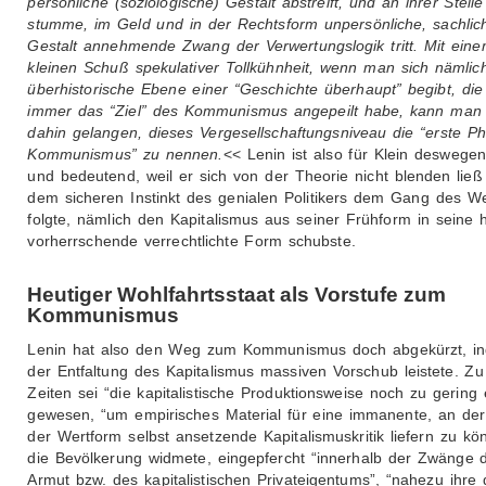
persönliche (soziologische) Gestalt abstreift, und an ihrer Stelle
stumme, im Geld und in der Rechtsform unpersönliche, sachlic
Gestalt annehmende Zwang der Verwertungslogik tritt. Mit ein
kleinen Schuß spekulativer Tollkühnheit, wenn man sich nämlich
überhistorische Ebene einer “Geschichte überhaupt” begibt, di
immer das “Ziel” des Kommunismus angepeilt habe, kann man
dahin gelangen, dieses Vergesellschaftungsniveau die “erste P
Kommunismus” zu nennen.
<< Lenin ist also für Klein deswege
und bedeutend, weil er sich von der Theorie nicht blenden ließ
dem sicheren Instinkt des genialen Politikers dem Gang des We
folgte, nämlich den Kapitalismus aus seiner Frühform in seine 
vorherrschende verrechtlichte Form schubste.
Heutiger Wohlfahrtsstaat als Vorstufe zum
Kommunismus
Lenin hat also den Weg zum Kommunismus doch abgekürzt, i
der Entfaltung des Kapitalismus massiven Vorschub leistete. Zu
Zeiten sei “die kapitalistische Produktionsweise noch zu gering e
gewesen, “um empirisches Material für eine immanente, an der
der Wertform selbst ansetzende Kapitalismuskritik liefern zu kö
die Bevölkerung widmete, eingepfercht “innerhalb der Zwänge 
Armut bzw. des kapitalistischen Privateigentums”, “nahezu ihre