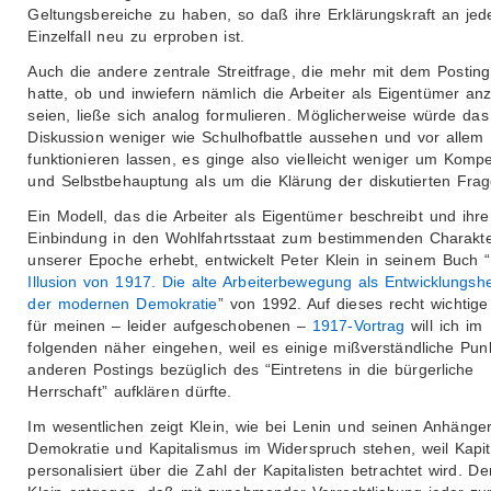
Geltungsbereiche zu haben, so daß ihre Erklärungskraft an je
Einzelfall neu zu erproben ist.
Auch die andere zentrale Streitfrage, die mehr mit dem Posting
hatte, ob und inwiefern nämlich die Arbeiter als Eigentümer a
seien, ließe sich analog formulieren. Möglicherweise würde das
Diskussion weniger wie Schulhofbattle aussehen und vor allem
funktionieren lassen, es ginge also vielleicht weniger um Komp
und Selbstbehauptung als um die Klärung der diskutierten Frag
Ein Modell, das die Arbeiter als Eigentümer beschreibt und ihre
Einbindung in den Wohlfahrtsstaat zum bestimmenden Charakte
unserer Epoche erhebt, entwickelt Peter Klein in seinem Buch “
Illusion von 1917. Die alte Arbeiterbewegung als Entwicklungshe
der modernen Demokratie
” von 1992. Auf dieses recht wichtige
für meinen – leider aufgeschobenen –
1917-Vortrag
will ich im
folgenden näher eingehen, weil es einige mißverständliche Pun
anderen Postings bezüglich des “Eintretens in die bürgerliche
Herrschaft” aufklären dürfte.
Im wesentlichen zeigt Klein, wie bei Lenin und seinen Anhänge
Demokratie und Kapitalismus im Widerspruch stehen, weil Kapit
personalisiert über die Zahl der Kapitalisten betrachtet wird. D