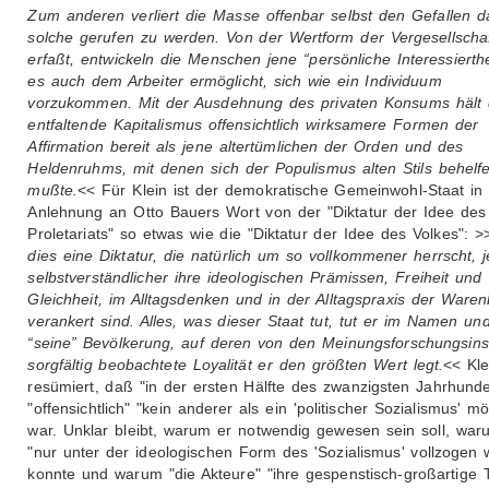
Zum anderen verliert die Masse offenbar selbst den Gefallen d
solche gerufen zu werden. Von der Wertform der Vergesellscha
erfaßt, entwickeln die Menschen jene “persönliche Interessierthe
es auch dem Arbeiter ermöglicht, sich wie ein Individuum
vorzukommen. Mit der Ausdehnung des privaten Konsums hält 
entfaltende Kapitalismus offensichtlich wirksamere Formen der
Affirmation bereit als jene altertümlichen der Orden und des
Heldenruhms, mit denen sich der Populismus alten Stils behelf
mußte.
<< Für Klein ist der demokratische Gemeinwohl-Staat in
Anlehnung an Otto Bauers Wort von der "Diktatur der Idee des
Proletariats" so etwas wie die "Diktatur der Idee des Volkes": >
dies eine Diktatur, die natürlich um so vollkommener herrscht, j
selbstverständlicher ihre ideologischen Prämissen, Freiheit und
Gleichheit, im Alltagsdenken und in der Alltagspraxis der Waren
verankert sind. Alles, was dieser Staat tut, tut er im Namen und
“seine” Bevölkerung, auf deren von den Meinungsforschungsinst
sorgfältig beobachtete Loyalität er den größten Wert legt.
<< Kle
resümiert, daß "in der ersten Hälfte des zwanzigsten Jahrhunde
"offensichtlich" "kein anderer als ein 'politischer Sozialismus' mö
war. Unklar bleibt, warum er notwendig gewesen sein soll, war
"nur unter der ideologischen Form des 'Sozialismus' vollzogen
konnte und warum "die Akteure" "ihre gespenstisch-großartige 