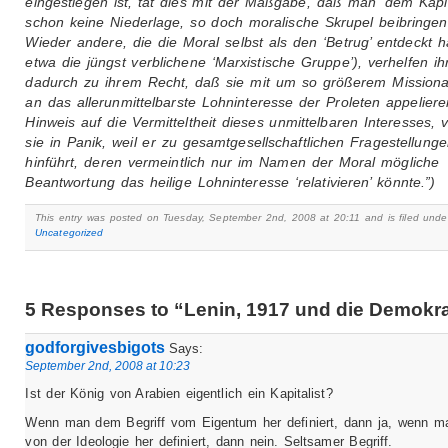
eingestiegen ist, tat dies mit der Maßgabe, daß man ‘dem Kapi
schon keine Niederlage, so doch moralische Skrupel beibringe
Wieder andere, die die Moral selbst als den ‘Betrug’ entdeckt 
etwa die jüngst verblichene ‘Marxistische Gruppe’), verhelfen ih
dadurch zu ihrem Recht, daß sie mit um so größerem Missionar
an das allerunmittelbarste Lohninteresse der Proleten appeliere
Hinweis auf die Vermitteltheit dieses unmittelbaren Interesses, v
sie in Panik, weil er zu gesamtgesellschaftlichen Fragestellung
hinführt, deren vermeintlich nur im Namen der Moral mögliche
Beantwortung das heilige Lohninteresse ‘relativieren’ könnte.”)
This entry was posted on Tuesday, September 2nd, 2008 at 20:11 and is filed unde
Uncategorized
5 Responses to “Lenin, 1917 und die Demokra
godforgivesbigots
Says:
September 2nd, 2008 at 10:23
Ist der König von Arabien eigentlich ein Kapitalist?
Wenn man dem Begriff vom Eigentum her definiert, dann ja, wenn m
von der Ideologie her definiert, dann nein. Seltsamer Begriff.