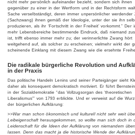
nicht mehr persönlich aufeinander bezieht, sondern sich ihnen
gegenüber zu einer in der Wertform und in der Rechtsform wa
Sache verselbständigt, deren immer unpersönlicher werdender
(Sachzwang) ihnen gemäß der Ideologie, unter der sie ihn selb
produzieren, als ihr ‘Fortschritt in der Freiheit’ vorkommt.” Der
mehr Lebensbereiche bestimmende Eindruck, daß niemand zus
ist, trifft ebenso immer mehr zu; der verinnerlichte Zwang hört
weitgehend auf, als solcher zu erscheinen; vielmehr wirkt der g
scheinende Einklang mit diesem Zwang wie die ersehnte Freihei
Die radikale bürgerliche Revolution und Aufk
in der Praxis
Das politische Handeln Lenins und seiner Parteigänger sieht Kl
daher als konsequent demokratisch motiviert. Er führt Bernstein
in der Sozialdemokratie “das Vollzugsorgan des ‘theoretischen
Liberalismus'” von 1793 erblickte. Und er verweist auf die Wurz
der bürgerlichen Aufklärung:
>>
War man schon ökonomisch und kulturell nicht sehr weit übe
Leibeigenschaft herausgekommen, so wollte man sich doch in 
Leidenschaft für die Ideen der Aufklärung von niemandem übert
lassen. Denn das macht ja die historische Wende der Aufklärun