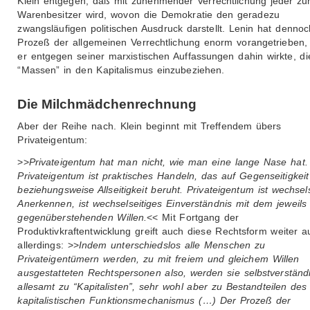
Klein entgegen, daß mit zunehmender Verrechtlichung jeder z
Warenbesitzer wird, wovon die Demokratie den geradezu
zwangsläufigen politischen Ausdruck darstellt. Lenin hat denno
Prozeß der allgemeinen Verrechtlichung enorm vorangetrieben,
er entgegen seiner marxistischen Auffassungen dahin wirkte, di
“Massen” in den Kapitalismus einzubeziehen.
Die Milchmädchenrechnung
Aber der Reihe nach. Klein beginnt mit Treffendem übers
Privateigentum:
>>
Privateigentum hat man nicht, wie man eine lange Nase hat.
Privateigentum ist praktisches Handeln, das auf Gegenseitigkeit
beziehungsweise Allseitigkeit beruht. Privateigentum ist wechsel
Anerkennen, ist wechselseitiges Einverständnis mit dem jeweils
gegenüberstehenden Willen.
<< Mit Fortgang der
Produktivkraftentwicklung greift auch diese Rechtsform weiter a
allerdings: >>
Indem unterschiedslos alle Menschen zu
Privateigentümern werden, zu mit freiem und gleichem Willen
ausgestatteten Rechtspersonen also, werden sie selbstverständl
allesamt zu “Kapitalisten”, sehr wohl aber zu Bestandteilen des
kapitalistischen Funktionsmechanismus (…) Der Prozeß der