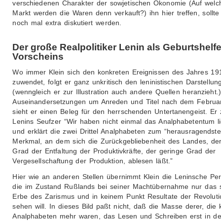
verschiedenen Charakter der sowjetischen Ökonomie (Auf wel
Markt werden die Waren denn verkauft?) ihn hier treffen, sollte v
noch mal extra diskutiert werden.
Der große Realpolitiker Lenin als Geburtshelf
Vorscheins
Wo immer Klein sich den konkreten Ereignissen des Jahres 19
zuwendet, folgt er ganz unkritisch den leninistischen Darstellun
(wenngleich er zur Illustration auch andere Quellen heranzieht.
Auseinandersetzungen um Anreden und Titel nach dem Februa
sieht er einen Beleg für den herrschenden Untertanengeist. Er zi
Lenins Seufzer “Wir haben nicht einmal das Analphabetentum liq
und erklärt die zwei Drittel Analphabeten zum “herausragendste
Merkmal, an dem sich die Zurückgebliebenheit des Landes, der
Grad der Entfaltung der Produktivkräfte, der geringe Grad der
Vergesellschaftung der Produktion, ablesen läßt.”
Hier wie an anderen Stellen übernimmt Klein die Leninsche Per
die im Zustand Rußlands bei seiner Machtübernahme nur das 
Erbe des Zarismus und in keinem Punkt Resultate der Revoluti
sehen will. In dieses Bild paßt nicht, daß die Masse derer, die 
Analphabeten mehr waren, das Lesen und Schreiben erst in de