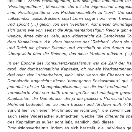
bestimmt: >>
Das Privateigentum, das sind ganz unmittelbar die
“Privateigentümer”, Menschen, die mit der Eigenschaft ausgesta
sind, Privateigentümer von Produktionsmitteln zu “sein”. Um sic
volkstümlich auszudrücken, setzt Lenin sogar noch eine Trivialit
und spricht (…) gleich von den “Reichen”. Auf dieser Grundlage
sich dann wie von selbst die Argumentationsfigur: Reiche gibt e
wenige, Arme gibt es viele, also widerspricht die Demokratie “lo
dem Kapitalismus, d.h. dem Interesse der “Reichen”, denn sie 
und Reich die gleiche Stimme und verschafft so den Armen ein
Übergewicht über die Reichen, das diese fürchten müssen. (…
In der Epoche des Konkurrenzkapitalismus war die Zahl der Kap
groß, der durchschnittliche Kapitalist, oft nur ein Werkstattinhab
drei oder vier Lohnarbeitern, klein, also waren die Chancen de
Demokratie angesichts dieser “homogenen Sozialstruktur” gut, 
jedenfalls als im Monopolkapitalismus, wo die jetzt bedeutend
verminderte Zahl von dafür um so größer und mächtiger gewo
Kapitalisten, die Demokratie, die ja die politische Herrschaft der
Mehrheit bedeutet, um so mehr hassen und fürchten muß.
<< K
spricht hier von einer "Milchmädchenrechnung", die sowohl Len
auch seine Widersacher aufmachten, welche "die
differentia spe
des Kapitalismus außer acht läßt, nämlich, daß dieses
Produktionsverhältnis, indem es sich herstellt, die Individuen g