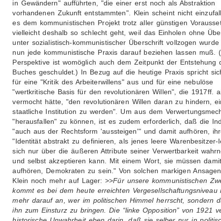
in Gewändern" aufführten, "die einer erst noch als Abstraktion
vorhandenen Zukunft entstammten". Klein scheint nicht einzufal
es dem kommunistischen Projekt trotz aller günstigen Vorauss
vielleicht deshalb so schlecht geht, weil das Einholen ohne Übe
unter sozialistisch-kommunistischer Überschrift vollzogen wurde
nun jede kommunistische Praxis darauf beziehen lassen muß. 
Perspektive ist womöglich auch dem Zeitpunkt der Entstehung 
Buches geschuldet.) In Bezug auf die heutige Praxis spricht sic
für eine "Kritik des Arbeiterwillens" aus und für eine nebulöse
"wertkritische Basis für den revolutionären Willen", die 1917ff. al
vermocht hätte, "den revolutionären Willen daran zu hindern, e
staatliche Institution zu werden". Um aus dem Verwertungsme
"herausfallen" zu können, ist es zudem erforderlich, daß die In
"auch aus der Rechtsform 'aussteigen'" und damit aufhören, ih
"Identität abstrakt zu definieren, als jenes leere Warenbesitzer-
sich nur über die äußeren Attribute seiner Verwertbarkeit wah
und selbst akzeptieren kann. Mit einem Wort, sie müssen dami
aufhören, Demokraten zu sein." Von solchen markigen Ansagen
Klein noch mehr auf Lager: >>
Für unsere kommunistischen Zw
kommt es bei dem heute erreichten Vergesellschaftungsniveau 
mehr darauf an, wer im politischen Himmel herrscht, sondern d
ihn zum Einsturz zu bringen. Die “linke Opposition” von 1921 ve
historische Unwahrheit eben darin, daß sie selber nur in politis