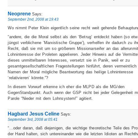
Neoprene
Says:
September 2nd, 2008 at 19:43
Wo nimmt Peter Klein eigentlich seine recht weit gehende Behauptun
“andere, die die Moral selbst als den ‘Betrug’ entdeckt haben (so etw
jüngst verblichene ‘Marxistische Gruppe’), verhelfen ihr dadurch zu i
Recht, daß sie mit um so größerem Missionarseifer an das allerunmit
Lohninteresse der Proleten appelieren. Jeder Hinweis auf die Vermittel
dieses unmittelbaren Interesses, versetzt sie in Panik, weil er zu
gesamtgesellschaftlichen Fragestellungen hinführt, deren vermeintlich
Namen der Moral mögliche Beantwortung das heilige Lohninteresse
‘relativieren’ könnte.”?
In diesem Vorwurf erkenne ich eher die MLPD als die MG/den
GegenStandpunkt. Auch wenn der GSP nicht bei jeder Gelegenheit mi
Parole “Nieder mit dem Lohnsystem!” agitiert.
Hagbard Jesus Celine
Says:
September 3rd, 2008 at 05:41
“…oder daran, daß diejenigen, die wichtige theoretische Teile des Pr
der Hand halten, sich untereinander wie die letzten Idioten an Rechth