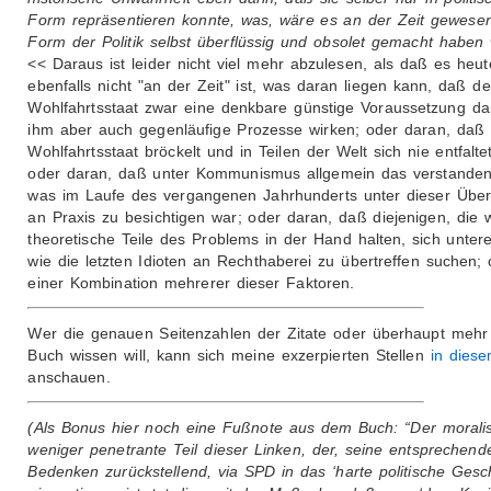
Form repräsentieren konnte, was, wäre es an der Zeit gewesen
Form der Politik selbst überflüssig und obsolet gemacht haben
<< Daraus ist leider nicht viel mehr abzulesen, als daß es heut
ebenfalls nicht "an der Zeit" ist, was daran liegen kann, daß de
Wohlfahrtsstaat zwar eine denkbare günstige Voraussetzung dars
ihm aber auch gegenläufige Prozesse wirken; oder daran, daß 
Wohlfahrtsstaat bröckelt und in Teilen der Welt sich nie entfaltet
oder daran, daß unter Kommunismus allgemein das verstanden
was im Laufe des vergangenen Jahrhunderts unter dieser Übers
an Praxis zu besichtigen war; oder daran, daß diejenigen, die w
theoretische Teile des Problems in der Hand halten, sich unter
wie die letzten Idioten an Rechthaberei zu übertreffen suchen;
einer Kombination mehrerer dieser Faktoren.
Wer die genauen Seitenzahlen der Zitate oder überhaupt meh
Buch wissen will, kann sich meine exzerpierten Stellen
in dies
anschauen.
(Als Bonus hier noch eine Fußnote aus dem Buch: “Der morali
weniger penetrante Teil dieser Linken, der, seine entsprechend
Bedenken zurückstellend, via SPD in das ‘harte politische Gesch