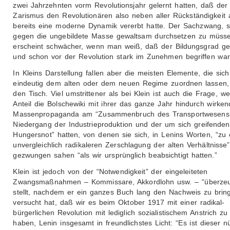
zwei Jahrzehnten vorm Revolutionsjahr gelernt hatten, daß der
Zarismus den Revolutionären also neben aller Rückständigkeit
bereits eine moderne Dynamik vererbt hatte. Der Sachzwang, s
gegen die ungebildete Masse gewaltsam durchsetzen zu müsse
erscheint schwächer, wenn man weiß, daß der Bildungsgrad g
und schon vor der Revolution stark im Zunehmen begriffen war
In Kleins Darstellung fallen aber die meisten Elemente, die sich
eindeutig dem alten oder dem neuen Regime zuordnen lassen,
den Tisch. Viel umstrittener als bei Klein ist auch die Frage, w
Anteil die Bolschewiki mit ihrer das ganze Jahr hindurch wirke
Massenpropaganda am “Zusammenbruch des Transportwesens
Niedergang der Industrieproduktion und der um sich greifenden
Hungersnot” hatten, von denen sie sich, in Lenins Worten, “zu 
unvergleichlich radikaleren Zerschlagung der alten Verhältnisse”
gezwungen sahen “als wir ursprünglich beabsichtigt hatten.”
Klein ist jedoch von der “Notwendigkeit” der eingeleiteten
Zwangsmaßnahmen – Kommissare, Akkordlohn usw. – “überzeu
stellt, nachdem er ein ganzes Buch lang den Nachweis zu brin
versucht hat, daß wir es beim Oktober 1917 mit einer radikal-
bürgerlichen Revolution mit lediglich sozialistischem Anstrich zu
haben, Lenin insgesamt in freundlichstes Licht: “Es ist dieser n