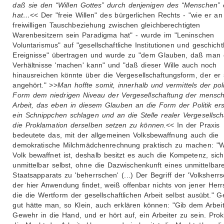
daß sie den “Willen Gottes” durch denjenigen des “Menschen” 
hat…
<< Der "freie Willen" des bürgerlichen Rechts - "wie er an
freiwilligen Tauschbeziehung zwischen gleichberechtigten
Warenbesitzern sein Paradigma hat" - wurde im "Leninschen
Voluntarismus" auf "gesellschaftliche Institutionen und geschicht
Ereignisse" übertragen und wurde zu "dem Glauben, daß man 
Verhältnisse 'machen' kann" und "daß dieser Wille auch noch
hinausreichen könnte über die Vergesellschaftungsform, der er 
angehört." >>
Man hoffte somit, innerhalb und vermittels der pol
Form dem niedrigen Niveau der Vergesellschaftung der mensch
Arbeit, das eben in diesem Glauben an die Form der Politik ers
ein Schnippchen schlagen und an die Stelle realer Vergesellsch
die Proklamation derselben setzen zu können.
<< In der Praxis
bedeutete das, mit der allgemeinen Volksbewaffnung auch die
demokratische Milchmädchenrechnung praktisch zu machen: "W
Volk bewaffnet ist, deshalb besitzt es auch die Kompetenz, sich
unmittelbar selbst, ohne die Dazwischenkunft eines unmittelbar
Staatsapparats zu 'beherrschen' (...) Der Begriff der 'Volksherrsc
der hier Anwendung findet, weiß offenbar nichts von jener Herrs
die die Wertform der gesellschaftlichen Arbeit selbst ausübt." 
gut hätte man, so Klein, auch erklären können: "Gib dem Arbeit
Gewehr in die Hand, und er hört auf, ein Arbeiter zu sein. Pro