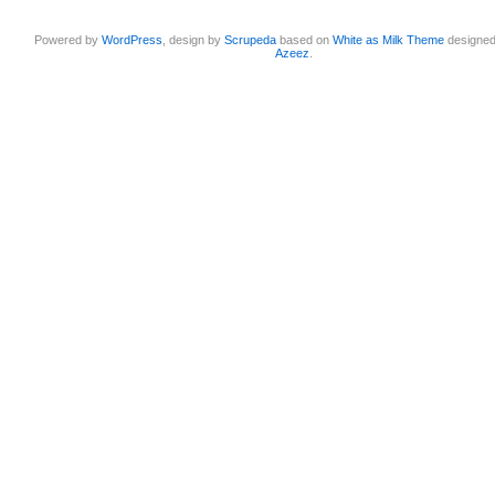
Powered by
WordPress
, design by
Scrupeda
based on
White as Milk Theme
designe
Azeez
.