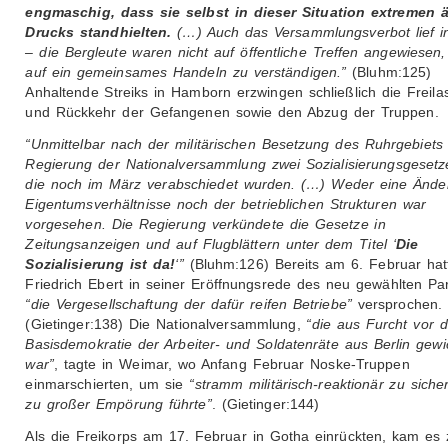
engmaschig, dass sie selbst in dieser Situation extremen 
Drucks standhielten.
(…) Auch das Versammlungsverbot lief i
– die Bergleute waren nicht auf öffentliche Treffen angewiesen
auf ein gemeinsames Handeln zu verständigen.”
(Bluhm:125)
Anhaltende Streiks in Hamborn erzwingen schließlich die Freil
und Rückkehr der Gefangenen sowie den Abzug der Truppen.
“Unmittelbar nach der militärischen Besetzung des Ruhrgebiets 
Regierung der Nationalversammlung zwei Sozialisierungsgesetz
die noch im März verabschiedet wurden. (…) Weder eine Ände
Eigentumsverhältnisse noch der betrieblichen Strukturen war
vorgesehen. Die Regierung verkündete die Gesetze in
Zeitungsanzeigen und auf Flugblättern unter dem Titel ‘
Die
Sozialisierung ist da!
‘”
(Bluhm:126) Bereits am 6. Februar hat
Friedrich Ebert in seiner Eröffnungsrede des neu gewählten Pa
“die Vergesellschaftung der dafür reifen Betriebe”
versprochen.
(Gietinger:138) Die Nationalversammlung,
“die aus Furcht vor d
Basisdemokratie der Arbeiter- und Soldatenräte aus Berlin gew
war”
, tagte in Weimar, wo Anfang Februar Noske-Truppen
einmarschierten, um sie
“stramm militärisch-reaktionär zu siche
zu großer Empörung führte”
. (Gietinger:144)
Als die Freikorps am 17. Februar in Gotha einrückten, kam es