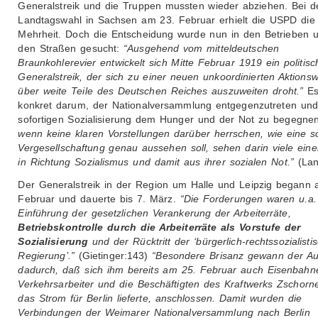
Generalstreik und die Truppen mussten wieder abziehen. Bei d
Landtagswahl in Sachsen am 23. Februar erhielt die USPD die
Mehrheit. Doch die Entscheidung wurde nun in den Betrieben 
den Straßen gesucht:
“Ausgehend vom mitteldeutschen
Braunkohlerevier entwickelt sich Mitte Februar 1919 ein politisc
Generalstreik, der sich zu einer neuen unkoordinierten Aktionsw
über weite Teile des Deutschen Reiches auszuweiten droht.”
Es
konkret darum, der Nationalversammlung entgegenzutreten und
sofortigen Sozialisierung dem Hunger und der Not zu begegne
wenn keine klaren Vorstellungen darüber herrschen, wie eine s
Vergesellschaftung genau aussehen soll, sehen darin viele einen
in Richtung Sozialismus und damit aus ihrer sozialen Not.”
(Lan
Der Generalstreik in der Region um Halle und Leipzig begann 
Februar und dauerte bis 7. März.
“Die Forderungen waren u.a.
Einführung der gesetzlichen Verankerung der Arbeiterräte,
Betriebskontrolle durch die Arbeiterräte als Vorstufe der
Sozialisierung
und der Rücktritt der ‘bürgerlich-rechtssozialisti
Regierung’.”
(Gietinger:143)
“Besondere Brisanz gewann der Au
dadurch, daß sich ihm bereits am 25. Februar auch Eisenbahn
Verkehrsarbeiter und die Beschäftigten des Kraftwerks Zschorne
das Strom für Berlin lieferte, anschlossen. Damit wurden die
Verbindungen der Weimarer Nationalversammlung nach Berlin