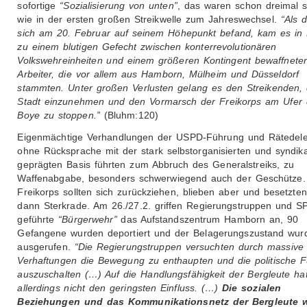
sofortige
“Sozialisierung von unten”
, das waren schon dreimal s
wie in der ersten großen Streikwelle zum Jahreswechsel.
“Als d
sich am 20. Februar auf seinem Höhepunkt befand, kam es in 
zu einem blutigen Gefecht zwischen konterrevolutionären
Volkswehreinheiten und einem größeren Kontingent bewaffnete
Arbeiter, die vor allem aus Hamborn, Mülheim und Düsseldorf
stammten. Unter großen Verlusten gelang es den Streikenden, 
Stadt einzunehmen und den Vormarsch der Freikorps am Ufer 
Boye zu stoppen.”
(Bluhm:120)
Eigenmächtige Verhandlungen der USPD-Führung und Rätedele
ohne Rücksprache mit der stark selbstorganisierten und syndikal
geprägten Basis führten zum Abbruch des Generalstreiks, zu
Waffenabgabe, besonders schwerwiegend auch der Geschütze.
Freikorps sollten sich zurückziehen, blieben aber und besetzten
dann Sterkrade. Am 26./27.2. griffen Regierungstruppen und S
geführte
“Bürgerwehr”
das Aufstandszentrum Hamborn an, 90
Gefangene wurden deportiert und der Belagerungszustand wur
ausgerufen.
“Die Regierungstruppen versuchten durch massive
Verhaftungen die Bewegung zu enthaupten und die politische 
auszuschalten (…) Auf die Handlungsfähigkeit der Bergleute ha
allerdings nicht den geringsten Einfluss. (…)
Die sozialen
Beziehungen und das Kommunikationsnetz der Bergleute 