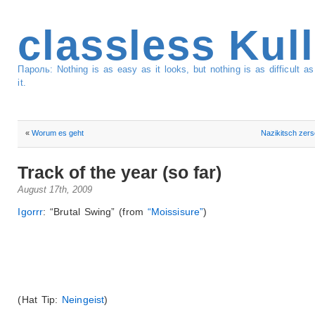
classless Kul
Пароль: Nothing is as easy as it looks, but nothing is as difficult 
it.
«
Worum es geht
Nazikitsch zer
Track of the year (so far)
August 17th, 2009
Igorrr
: “Brutal Swing” (from
“Moissisure”
)
(Hat Tip:
Neingeist
)