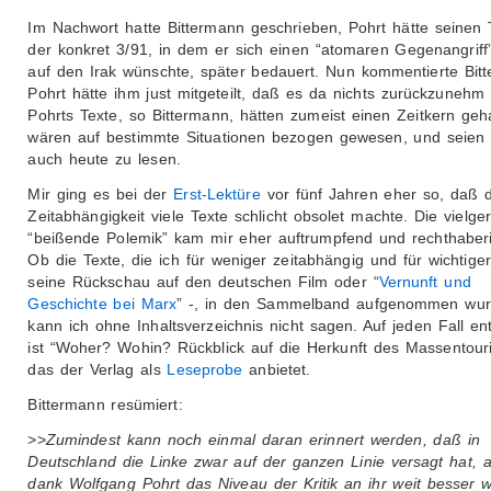
Im Nachwort hatte Bittermann geschrieben, Pohrt hätte seinen 
der konkret 3/91, in dem er sich einen “atomaren Gegenangriff”
auf den Irak wünschte, später bedauert. Nun kommentierte Bit
Pohrt hätte ihm just mitgeteilt, daß es da nichts zurückzunehm
Pohrts Texte, so Bittermann, hätten zumeist einen Zeitkern geh
wären auf bestimmte Situationen bezogen gewesen, und seien
auch heute zu lesen.
Mir ging es bei der
Erst-Lektüre
vor fünf Jahren eher so, daß 
Zeitabhängigkeit viele Texte schlicht obsolet machte. Die vielg
“beißende Polemik” kam mir eher auftrumpfend und rechthaberi
Ob die Texte, die ich für weniger zeitabhängig und für wichtiger
seine Rückschau auf den deutschen Film oder “
Vernunft und
Geschichte bei Marx
” -, in den Sammelband aufgenommen wur
kann ich ohne Inhaltsverzeichnis nicht sagen. Auf jeden Fall en
ist “Woher? Wohin? Rückblick auf die Herkunft des Massentour
das der Verlag als
Leseprobe
anbietet.
Bittermann resümiert:
>>
Zumindest kann noch einmal daran erinnert werden, daß in
Deutschland die Linke zwar auf der ganzen Linie versagt hat, 
dank Wolfgang Pohrt das Niveau der Kritik an ihr weit besser w