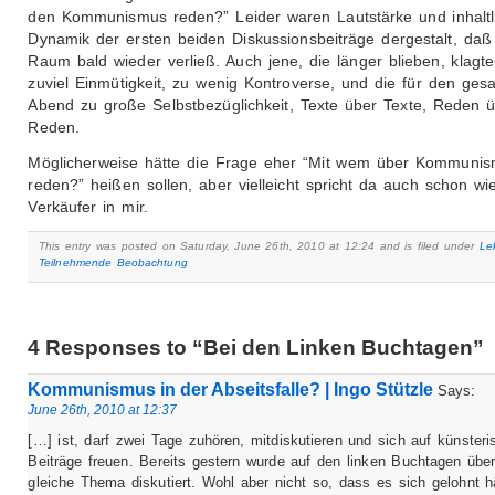
den Kommunismus reden?” Leider waren Lautstärke und inhaltl
Dynamik der ersten beiden Diskussionsbeiträge dergestalt, daß
Raum bald wieder verließ. Auch jene, die länger blieben, klagt
zuviel Einmütigkeit, zu wenig Kontroverse, und die für den ges
Abend zu große Selbstbezüglichkeit, Texte über Texte, Reden 
Reden.
Möglicherweise hätte die Frage eher “Mit wem über Kommuni
reden?” heißen sollen, aber vielleicht spricht da auch schon wi
Verkäufer in mir.
This entry was posted on Saturday, June 26th, 2010 at 12:24 and is filed under
Le
Teilnehmende Beobachtung
4 Responses to “Bei den Linken Buchtagen”
Kommunismus in der Abseitsfalle? | Ingo Stützle
Says:
June 26th, 2010 at 12:37
[…] ist, darf zwei Tage zuhören, mitdiskutieren und sich auf künsteri
Beiträge freuen. Bereits gestern wurde auf den linken Buchtagen übe
gleiche Thema diskutiert. Wohl aber nicht so, dass es sich gelohnt hä