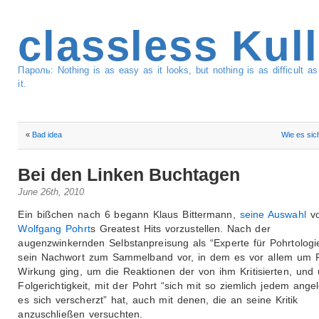
classless Kul
Пароль: Nothing is as easy as it looks, but nothing is as difficult 
it.
«
Bad idea
Wie es sich
Bei den Linken Buchtagen
June 26th, 2010
Ein bißchen nach 6 begann Klaus Bittermann,
seine Auswahl
v
Wolfgang Pohrt
s Greatest Hits vorzustellen. Nach der
augenzwinkernden Selbstanpreisung als “Experte für Pohrtologie
sein Nachwort zum Sammelband vor, in dem es vor allem um 
Wirkung ging, um die Reaktionen der von ihm Kritisierten, und
Folgerichtigkeit, mit der Pohrt “sich mit so ziemlich jedem ange
es sich verscherzt” hat, auch mit denen, die an seine Kritik
anzuschließen versuchten.