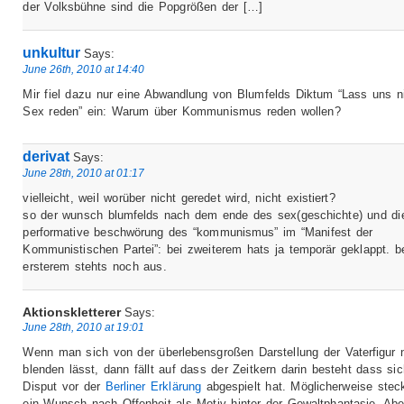
der Volksbühne sind die Popgrößen der […]
unkultur
Says:
June 26th, 2010 at 14:40
Mir fiel dazu nur eine Abwandlung von Blumfelds Diktum “Lass uns n
Sex reden” ein: Warum über Kommunismus reden wollen?
derivat
Says:
June 28th, 2010 at 01:17
vielleicht, weil worüber nicht geredet wird, nicht existiert?
so der wunsch blumfelds nach dem ende des sex(geschichte) und di
performative beschwörung des “kommunismus” im “Manifest der
Kommunistischen Partei”: bei zweiterem hats ja temporär geklappt. b
ersterem stehts noch aus.
Aktionskletterer
Says:
June 28th, 2010 at 19:01
Wenn man sich von der überlebensgroßen Darstellung der Vaterfigur n
blenden lässt, dann fällt auf dass der Zeitkern darin besteht dass sic
Disput vor der
Berliner Erklärung
abgespielt hat. Möglicherweise steck
ein Wunsch nach Offenheit als Motiv hinter der Gewaltphantasie. Abe