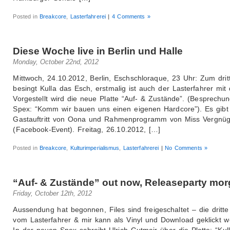
Posted in
Breakcore
,
Lasterfahrerei
|
4 Comments »
Diese Woche live in Berlin und Halle
Monday, October 22nd, 2012
Mittwoch, 24.10.2012, Berlin, Eschschloraque, 23 Uhr: Zum drit
besingt Kulla das Esch, erstmalig ist auch der Lasterfahrer mit 
Vorgestellt wird die neue Platte “Auf- & Zustände”. (Besprechun
Spex: “Komm wir bauen uns einen eigenen Hardcore”). Es gibt
Gastauftritt von Oona und Rahmenprogramm von Miss Vergnüge
(Facebook-Event). Freitag, 26.10.2012, […]
Posted in
Breakcore
,
Kulturimperialismus
,
Lasterfahrerei
|
No Comments »
“Auf- & Zustände” out now, Releaseparty mo
Friday, October 12th, 2012
Aussendung hat begonnen, Files sind freigeschaltet – die dritt
vom Lasterfahrer & mir kann als Vinyl und Download geklickt w
In der neuen Spex schreibt Ulrich Gutmair über die Platte: “Kul