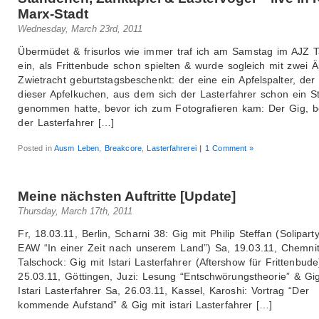
Marx-Stadt
Wednesday, March 23rd, 2011
Übermüdet & frisurlos wie immer traf ich am Samstag im AJZ T
ein, als Frittenbude schon spielten & wurde sogleich mit zwei Ä
Zwietracht geburtstagsbeschenkt: der eine ein Apfelspalter, der
dieser Apfelkuchen, aus dem sich der Lasterfahrer schon ein S
genommen hatte, bevor ich zum Fotografieren kam: Der Gig, 
der Lasterfahrer […]
Posted in
Ausm Leben
,
Breakcore
,
Lasterfahrerei
|
1 Comment »
Meine nächsten Auftritte [Update]
Thursday, March 17th, 2011
Fr, 18.03.11, Berlin, Scharni 38: Gig mit Philip Steffan (Soliparty
EAW “In einer Zeit nach unserem Land”) Sa, 19.03.11, Chemnit
Talschock: Gig mit Istari Lasterfahrer (Aftershow für Frittenbude
25.03.11, Göttingen, Juzi: Lesung “Entschwörungstheorie” & Gig
Istari Lasterfahrer Sa, 26.03.11, Kassel, Karoshi: Vortrag “Der
kommende Aufstand” & Gig mit istari Lasterfahrer […]