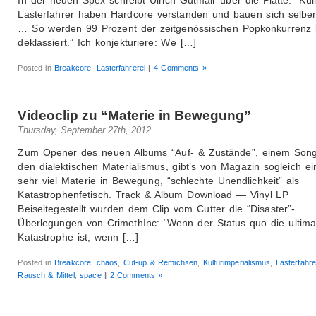
Lasterfahrer haben Hardcore verstanden und bauen sich selber
… So werden 99 Prozent der zeitgenössischen Popkonkurrenz l
deklassiert.” Ich konjekturiere: We […]
Posted in
Breakcore
,
Lasterfahrerei
|
4 Comments »
Videoclip zu “Materie in Bewegung”
Thursday, September 27th, 2012
Zum Opener des neuen Albums “Auf- & Zustände”, einem Son
den dialektischen Materialismus, gibt’s von Magazin sogleich ei
sehr viel Materie in Bewegung, “schlechte Unendlichkeit” als
Katastrophenfetisch. Track & Album Download — Vinyl LP
Beiseitegestellt wurden dem Clip vom Cutter die “Disaster”-
Überlegungen von CrimethInc: “Wenn der Status quo die ultima
Katastrophe ist, wenn […]
Posted in
Breakcore
,
chaos
,
Cut-up & Remichsen
,
Kulturimperialismus
,
Lasterfahre
Rausch & Mittel
,
space
|
2 Comments »