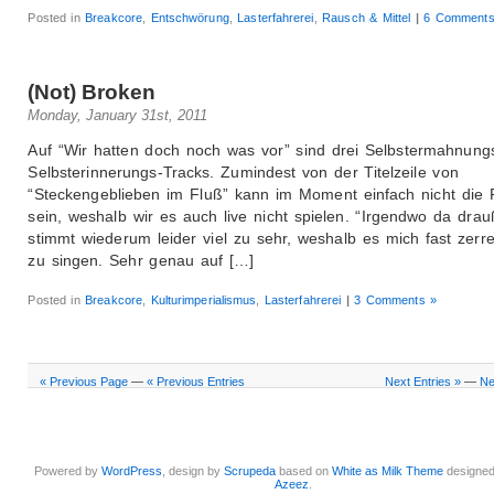
Posted in
Breakcore
,
Entschwörung
,
Lasterfahrerei
,
Rausch & Mittel
|
6 Comments
(Not) Broken
Monday, January 31st, 2011
Auf “Wir hatten doch noch was vor” sind drei Selbstermahnung
Selbsterinnerungs-Tracks. Zumindest von der Titelzeile von
“Steckengeblieben im Fluß” kann im Moment einfach nicht die
sein, weshalb wir es auch live nicht spielen. “Irgendwo da dra
stimmt wiederum leider viel zu sehr, weshalb es mich fast zerre
zu singen. Sehr genau auf […]
Posted in
Breakcore
,
Kulturimperialismus
,
Lasterfahrerei
|
3 Comments »
« Previous Page
—
« Previous Entries
Next Entries »
—
Ne
Powered by
WordPress
, design by
Scrupeda
based on
White as Milk Theme
designe
Azeez
.