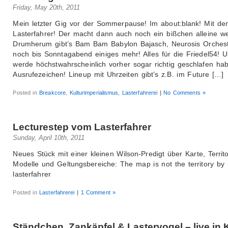
Friday, May 20th, 2011
Mein letzter Gig vor der Sommerpause! Im about:blank! Mit de
Lasterfahrer! Der macht dann auch noch ein bißchen alleine we
Drumherum gibt’s Bam Bam Babylon Bajasch, Neurosis Orches
noch bis Sonntagabend einiges mehr! Alles für die Friedel54! U
werde höchstwahrscheinlich vorher sogar richtig geschlafen ha
Ausrufezeichen! Lineup mit Uhrzeiten gibt’s z.B. im Future […]
Posted in
Breakcore
,
Kulturimperialismus
,
Lasterfahrerei
|
No Comments »
Lecturestep vom Lasterfahrer
Sunday, April 10th, 2011
Neues Stück mit einer kleinen Wilson-Predigt über Karte, Territ
Modelle und Geltungsbereiche: The map is not the territory by i
lasterfahrer
Posted in
Lasterfahrerei
|
1 Comment »
Ständchen, Zankäpfel & Lastervogel – live in K