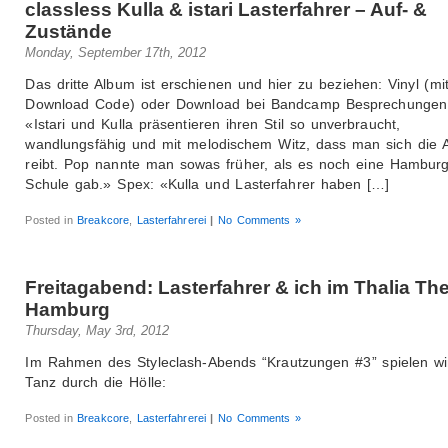
classless Kulla & istari Lasterfahrer – Auf- &
Zustände
Monday, September 17th, 2012
Das dritte Album ist erschienen und hier zu beziehen: Vinyl (mi
Download Code) oder Download bei Bandcamp Besprechungen
«Istari und Kulla präsentieren ihren Stil so unverbraucht,
wandlungsfähig und mit melodischem Witz, dass man sich die 
reibt. Pop nannte man sowas früher, als es noch eine Hambur
Schule gab.» Spex: «Kulla und Lasterfahrer haben […]
Posted in
Breakcore
,
Lasterfahrerei
|
No Comments »
Freitagabend: Lasterfahrer & ich im Thalia Th
Hamburg
Thursday, May 3rd, 2012
Im Rahmen des Styleclash-Abends “Krautzungen #3” spielen w
Tanz durch die Hölle:
Posted in
Breakcore
,
Lasterfahrerei
|
No Comments »