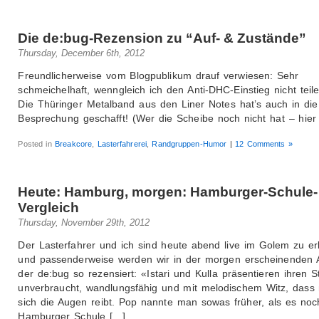
Die de:bug-Rezension zu “Auf- & Zustände”
Thursday, December 6th, 2012
Freundlicherweise vom Blogpublikum drauf verwiesen: Sehr
schmeichelhaft, wenngleich ich den Anti-DHC-Einstieg nicht teile
Die Thüringer Metalband aus den Liner Notes hat’s auch in die
Besprechung geschafft! (Wer die Scheibe noch nicht hat – hier 
Posted in
Breakcore
,
Lasterfahrerei
,
Randgruppen-Humor
|
12 Comments »
Heute: Hamburg, morgen: Hamburger-Schule-
Vergleich
Thursday, November 29th, 2012
Der Lasterfahrer und ich sind heute abend live im Golem zu er
und passenderweise werden wir in der morgen erscheinenden
der de:bug so rezensiert: «Istari und Kulla präsentieren ihren St
unverbraucht, wandlungsfähig und mit melodischem Witz, dass
sich die Augen reibt. Pop nannte man sowas früher, als es noc
Hamburger Schule […]