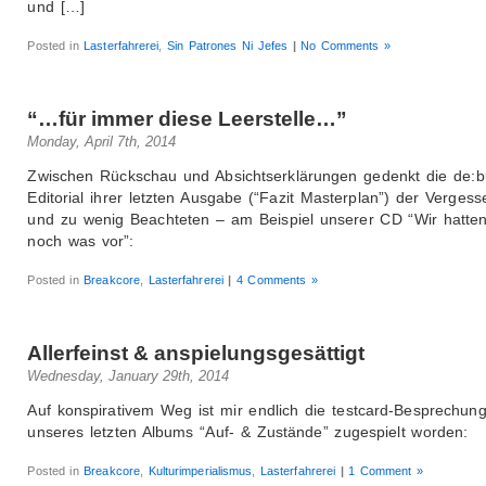
und […]
Posted in
Lasterfahrerei
,
Sin Patrones Ni Jefes
|
No Comments »
“…für immer diese Leerstelle…”
Monday, April 7th, 2014
Zwischen Rückschau und Absichtserklärungen gedenkt die de:
Editorial ihrer letzten Ausgabe (“Fazit Masterplan”) der Verges
und zu wenig Beachteten – am Beispiel unserer CD “Wir hatte
noch was vor”:
Posted in
Breakcore
,
Lasterfahrerei
|
4 Comments »
Allerfeinst & anspielungsgesättigt
Wednesday, January 29th, 2014
Auf konspirativem Weg ist mir endlich die testcard-Besprechun
unseres letzten Albums “Auf- & Zustände” zugespielt worden:
Posted in
Breakcore
,
Kulturimperialismus
,
Lasterfahrerei
|
1 Comment »