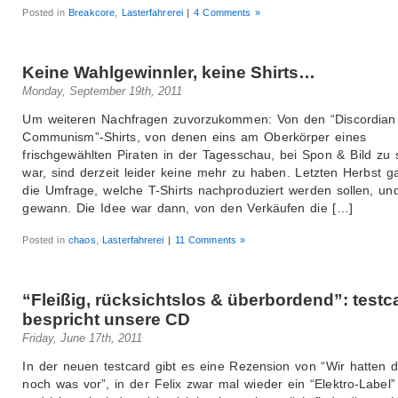
Posted in
Breakcore
,
Lasterfahrerei
|
4 Comments »
Keine Wahlgewinnler, keine Shirts…
Monday, September 19th, 2011
Um weiteren Nachfragen zuvorzukommen: Von den “Discordian
Communism”-Shirts, von denen eins am Oberkörper eines
frischgewählten Piraten in der Tagesschau, bei Spon & Bild zu
war, sind derzeit leider keine mehr zu haben. Letzten Herbst ga
die Umfrage, welche T-Shirts nachproduziert werden sollen, und
gewann. Die Idee war dann, von den Verkäufen die […]
Posted in
chaos
,
Lasterfahrerei
|
11 Comments »
“Fleißig, rücksichtslos & überbordend”: testc
bespricht unsere CD
Friday, June 17th, 2011
In der neuen testcard gibt es eine Rezension von “Wir hatten 
noch was vor”, in der Felix zwar mal wieder ein “Elektro-Label” 