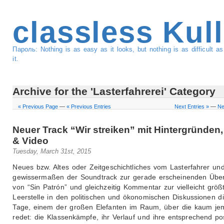
classless Kul
Пароль: Nothing is as easy as it looks, but nothing is as difficult 
it.
Archive for the 'Lasterfahrerei' Category
« Previous Page
—
« Previous Entries
Next Entries »
—
Ne
Neuer Track “Wir streiken” mit Hintergründen,
& Video
Tuesday, March 31st, 2015
Neues bzw. Altes oder Zeitgeschichtliches vom Lasterfahrer un
gewissermaßen der Soundtrack zur gerade erscheinenden Übe
von “Sin Patrón” und gleichzeitig Kommentar zur vielleicht größ
Leerstelle in den politischen und ökonomischen Diskussionen d
Tage, einem der großen Elefanten im Raum, über die kaum j
redet: die Klassenkämpfe, ihr Verlauf und ihre entsprechend pos