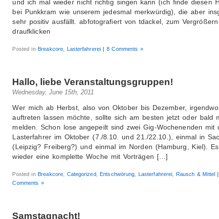
und ich mal wieder nicht richtig singen kann (ich finde diesen 
bei Punkkram wie unserem jedesmal merkwürdig), die aber in
sehr positiv ausfällt. abfotografiert von tdackel, zum Vergrößern
draufklicken
Posted in
Breakcore
,
Lasterfahrerei
|
8 Comments »
Hallo, liebe Veranstaltungsgruppen!
Wednesday, June 15th, 2011
Wer mich ab Herbst, also von Oktober bis Dezember, irgendwo
auftreten lassen möchte, sollte sich am besten jetzt oder bald 
melden. Schon lose angepeilt sind zwei Gig-Wochenenden mit
Lasterfahrer im Oktober (7./8.10. und 21./22.10.), einmal in Sa
(Leipzig? Freiberg?) und einmal im Norden (Hamburg, Kiel). Es
wieder eine komplette Woche mit Vorträgen […]
Posted in
Breakcore
,
Categorized
,
Entschwörung
,
Lasterfahrerei
,
Rausch & Mittel
|
Comments »
Samstagnacht!