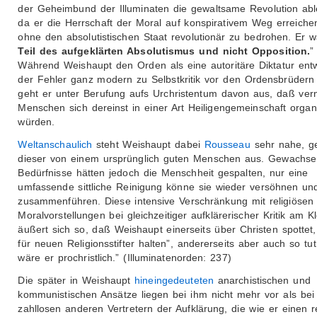
der Geheimbund der Illuminaten die gewaltsame Revolution abl
da er die Herrschaft der Moral auf konspirativem Weg erreichen
ohne den absolutistischen Staat revolutionär zu bedrohen. Er 
Teil des aufgeklärten Absolutismus und nicht Opposition.
”
Während Weishaupt den Orden als eine autoritäre Diktatur entwi
der Fehler ganz modern zu Selbstkritik vor den Ordensbrüdern 
geht er unter Berufung aufs Urchristentum davon aus, daß vern
Menschen sich dereinst in einer Art Heiligengemeinschaft organ
würden.
Weltanschaulich
steht Weishaupt dabei
Rousseau
sehr nahe, g
dieser von einem ursprünglich guten Menschen aus. Gewachs
Bedürfnisse hätten jedoch die Menschheit gespalten, nur eine
umfassende sittliche Reinigung könne sie wieder versöhnen un
zusammenführen. Diese intensive Verschränkung mit religiösen
Moralvorstellungen bei gleichzeitiger aufklärerischer Kritik am K
äußert sich so, daß Weishaupt einerseits über Christen spottet,
für neuen Religionsstifter halten”, andererseits aber auch so tut
wäre er prochristlich.” (Illuminatenorden: 237)
Die später in Weishaupt
hineingedeuteten
anarchistischen und
kommunistischen Ansätze liegen bei ihm nicht mehr vor als bei
zahllosen anderen Vertretern der Aufklärung, die wie er einen r