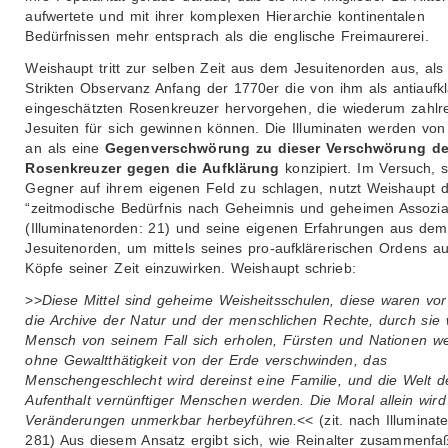
aufwertete und mit ihrer komplexen Hierarchie kontinentalen
Bedürfnissen mehr entsprach als die englische Freimaurerei.
Weishaupt tritt zur selben Zeit aus dem Jesuitenorden aus, als
Strikten Observanz Anfang der 1770er die von ihm als antiaufkl
eingeschätzten Rosenkreuzer hervorgehen, die wiederum zahlr
Jesuiten für sich gewinnen können. Die Illuminaten werden von
an als eine
Gegenverschwörung zu dieser Verschwörung de
Rosenkreuzer gegen die Aufklärung
konzipiert. Im Versuch, 
Gegner auf ihrem eigenen Feld zu schlagen, nutzt Weishaupt 
“zeitmodische Bedürfnis nach Geheimnis und geheimen Assozia
(Illuminatenorden: 21) und seine eigenen Erfahrungen aus dem
Jesuitenorden, um mittels seines pro-aufklärerischen Ordens au
Köpfe seiner Zeit einzuwirken. Weishaupt schrieb:
>>
Diese Mittel sind geheime Weisheitsschulen, diese waren vor 
die Archive der Natur und der menschlichen Rechte, durch sie 
Mensch von seinem Fall sich erholen, Fürsten und Nationen w
ohne Gewaltthätigkeit von der Erde verschwinden, das
Menschengeschlecht wird dereinst eine Familie, und die Welt d
Aufenthalt vernünftiger Menschen werden. Die Moral allein wird
Veränderungen unmerkbar herbeyführen.
<< (zit. nach Illuminat
281) Aus diesem Ansatz ergibt sich, wie Reinalter zusammenfa