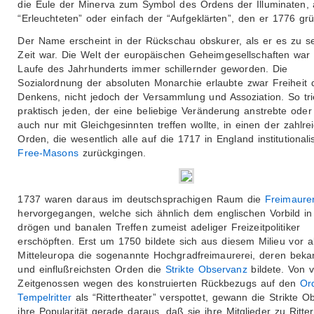
die Eule der Minerva zum Symbol des Ordens der Illuminaten, 
“Erleuchteten” oder einfach der “Aufgeklärten”, den er 1776 gr
Der Name erscheint in der Rückschau obskurer, als er es zu s
Zeit war. Die Welt der europäischen Geheimgesellschaften war
Laufe des Jahrhunderts immer schillernder geworden. Die
Sozialordnung der absoluten Monarchie erlaubte zwar Freiheit 
Denkens, nicht jedoch der Versammlung und Assoziation. So tr
praktisch jeden, der eine beliebige Veränderung anstrebte oder
auch nur mit Gleichgesinnten treffen wollte, in einen der zahlre
Orden, die wesentlich alle auf die 1717 in England institutionali
Free-Masons
zurückgingen.
1737 waren daraus im deutschsprachigen Raum die
Freimaure
hervorgegangen, welche sich ähnlich dem englischen Vorbild in
drögen und banalen Treffen zumeist adeliger Freizeitpolitiker
erschöpften. Erst um 1750 bildete sich aus diesem Milieu vor a
Mitteleuropa die sogenannte Hochgradfreimaurerei, deren beka
und einflußreichsten Orden die
Strikte Observanz
bildete. Von v
Zeitgenossen wegen des konstruierten Rückbezugs auf den
Or
Tempelritter
als “Rittertheater” verspottet, gewann die Strikte O
ihre Popularität gerade daraus, daß sie ihre Mitglieder zu Ritte