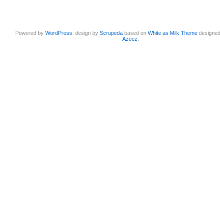
Powered by
WordPress
, design by
Scrupeda
based on
White as Milk Theme
designe
Azeez
.