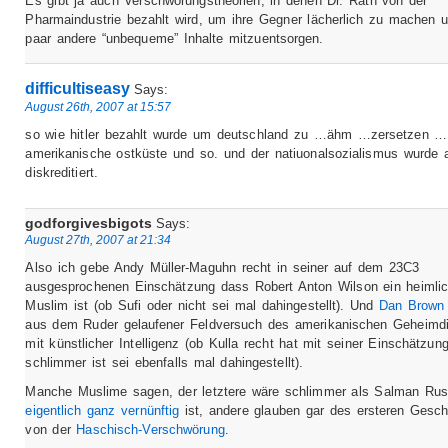
Es gibt ja auch Verschwörungstheorien, in denen Dr. Rath von der
Pharmaindustrie bezahlt wird, um ihre Gegner lächerlich zu machen u
paar andere “unbequeme” Inhalte mitzuentsorgen.
difficultiseasy
Says:
August 26th, 2007 at 15:57
so wie hitler bezahlt wurde um deutschland zu …ähm …zersetzen …
amerikanische ostküste und so. und der natiuonalsozialismus wurde 
diskreditiert.
godforgivesbigots
Says:
August 27th, 2007 at 21:34
Also ich gebe Andy Müller-Maguhn recht in seiner auf dem 23C3
ausgesprochenen Einschätzung dass Robert Anton Wilson ein heimlic
Muslim ist (ob Sufi oder nicht sei mal dahingestellt). Und
Dan Brown
aus dem Ruder gelaufener Feldversuch des amerikanischen Geheimd
mit künstlicher Intelligenz (ob Kulla recht hat mit seiner Einschätzun
schlimmer ist sei ebenfalls mal dahingestellt).
Manche Muslime sagen, der letztere wäre schlimmer als Salman Rus
eigentlich ganz vernünftig
ist, andere glauben gar des ersteren Gesch
von der
Haschisch-Verschwörung
.