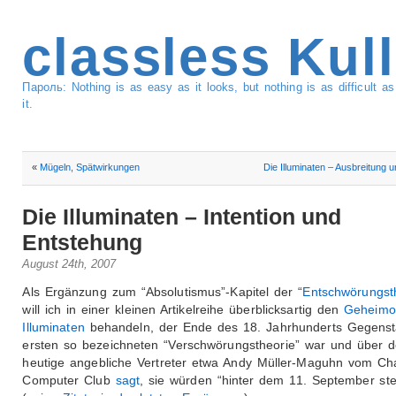
classless Kul
Пароль: Nothing is as easy as it looks, but nothing is as difficult 
it.
«
Mügeln, Spätwirkungen
Die Illuminaten – Ausbreitung u
Die Illuminaten – Intention und
Entstehung
August 24th, 2007
Als Ergänzung zum “Absolutismus”-Kapitel der “
Entschwörungst
will ich in einer kleinen Artikelreihe überblicksartig den
Geheimo
Illuminaten
behandeln, der Ende des 18. Jahrhunderts Gegenst
ersten so bezeichneten “Verschwörungstheorie” war und über 
heutige angebliche Vertreter etwa Andy Müller-Maguhn vom Ch
Computer Club
sagt
, sie würden “hinter dem 11. September ste