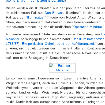
(
seine Zitate in der letzten Ergänzung
)
Vielen werden die Illuminaten aus der populären Literatur bekan
im schlimmsten Fall aus
Dan Brown
s “Illuminati”, im denkbar b
Fall aus der “
Illuminatus!
“-Trilogie von Robert Anton Wilson un
Shea, der nach meinem Dafürhalten bisher konsequentesten u
intensivsten Umsetzung der diskordischen “
Operation Mindfuck
“
Ich werde vorwiegend Zitate aus dem illuster besetzten, von
He
Reinalter
herausgegebenen Sammelband “
Der Illuminatenorden
1785/87). Ein politischer Geheimbund der Aufklärungszeit
” von
zitieren, nicht zuletzt wegen der in ihm enthaltenen Kontrovers
den illuminatischen Einfluß auf die Französische Revolution und
aufklärerische Bewegung in Deutschland.
Es soll wenig sinnvoll gewesen sein, Eulen ins antike Athen zu 
Wegen ihrer Fähigkeit, auch im Dunkeln zu sehen, wurden sie 
Weisheitssymbol verehrt und zum Wappentier der Athene gema
so eher fand es Adam Weishaupt, Professor für Kirchenrecht a
bayrischen Landesuniversität Ingolstadt, angezeigt, aufklärerisc
in die Dunkelheit des europäischen Absolutismus zu bringen un