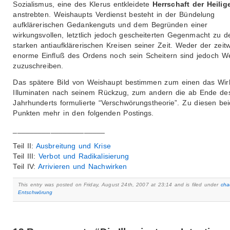
Sozialismus, eine des Klerus entkleidete
Herrschaft der Heilig
anstrebten. Weishaupts Verdienst besteht in der Bündelung
aufklärerischen Gedankenguts und dem Begründen einer
wirkungsvollen, letztlich jedoch gescheiterten Gegenmacht zu d
starken antiaufklärerischen Kreisen seiner Zeit. Weder der zeitw
enorme Einfluß des Ordens noch sein Scheitern sind jedoch W
zuzuschreiben.
Das spätere Bild von Weishaupt bestimmen zum einen das Wir
Illuminaten nach seinem Rückzug, zum andern die ab Ende de
Jahrhunderts formulierte “Verschwörungstheorie”. Zu diesen be
Punkten mehr in den folgenden Postings.
______________________
Teil II:
Ausbreitung und Krise
Teil III:
Verbot und Radikalisierung
Teil IV:
Arrivieren und Nachwirken
This entry was posted on Friday, August 24th, 2007 at 23:14 and is filed under
cha
Entschwörung