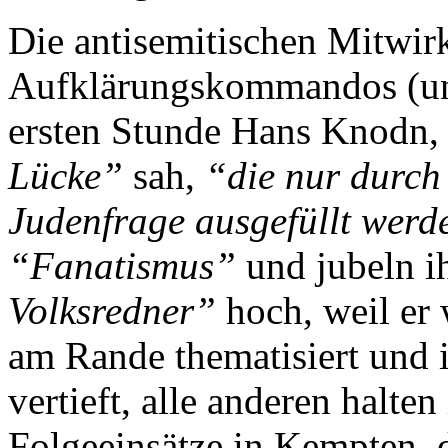
Die antisemitischen Mitwir
Aufklärungskommandos (un
ersten Stunde Hans Knodn,
Lücke”
sah,
“die nur durch
Judenfrage ausgefüllt wer
“Fanatismus”
und jubeln i
Volksredner”
hoch, weil er
am Rande thematisiert und 
vertieft, alle anderen halt
Folgeeinsätze in Kempten, d