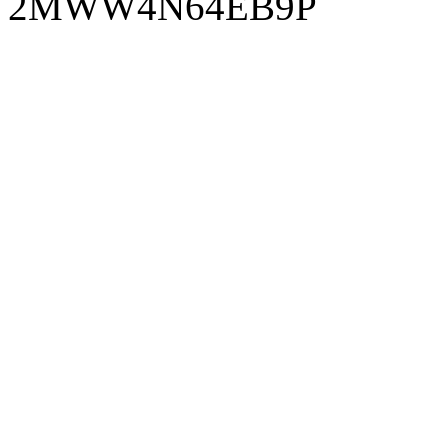
2MWW4N64EB9P