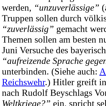
werden,
“unzuverlässige”
(
Truppen sollen durch völki
“zuverlässig”
gemacht werde
Themen sollen am besten nur
Juni Versuche des bayerisch
“aufreizende Sprache gegen
unterbinden. (Siehe auch:
A
Reichswehr
.) Hitler greift
nach Rudolf Beyschlags Vo
Weltkriege?”
ein, spricht se