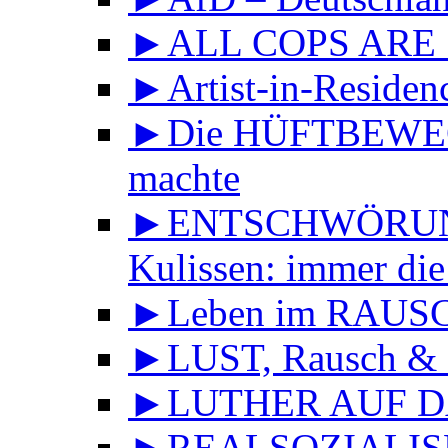
►ALL COPS ARE
►Artist-in-Reside
►Die HÜFTBEWEGU
machte
►ENTSCHWÖRUNGS
Kulissen: immer die
►Leben im RAUS
►LUST, Rausch & 
►LUTHER AUF DA
►REALSOZIALISMU